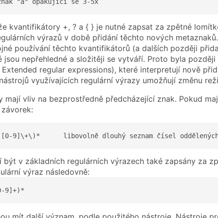
znak "a" opakující se 3-5x
že kvantifikátory +, ? a { } je nutné zapsat za zpětné lomí
regulárních výrazů v době přidání těchto nových metaznaků
ojné používání těchto kvantifikátorů (a dalších později p
é jsou nepřehledné a složitěji se vytváří. Proto byla pozděj
 Extended regular expressions), které interpretují nově p
nástrojů využívajících regulární výrazy umožňují změnu rež
y mají vliv na bezprostředně předcházející znak. Pokud maj
 závorek:
,[0-9]\+\)*      libovolně dlouhý seznam čísel oddělenýc
 být v základních regulárních výrazech také zapsány za z
gulární výraz následovně:
0-9]+)*
u mít další význam, podle použitého nástroje. Nástroje pr