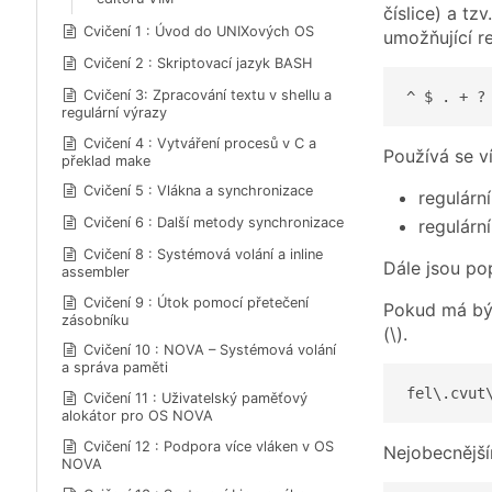
číslice) a t
Cvičení 1 : Úvod do UNIXových OS
umožňující r
Cvičení 2 : Skriptovací jazyk BASH
Cvičení 3: Zpracování textu v shellu a
^ $ . + ?
regulární výrazy
Cvičení 4 : Vytváření procesů v C a
Používá se v
překlad make
Cvičení 5 : Vlákna a synchronizace
regulárn
Cvičení 6 : Další metody synchronizace
regulární
Cvičení 8 : Systémová volání a inline
Dále jsou po
assembler
Cvičení 9 : Útok pomocí přetečení
Pokud má být
zásobníku
(\).
Cvičení 10 : NOVA – Systémová volání
a správa paměti
fel\.cvut
Cvičení 11 : Uživatelský paměťový
alokátor pro OS NOVA
Cvičení 12 : Podpora více vláken v OS
Nejobecnější
NOVA