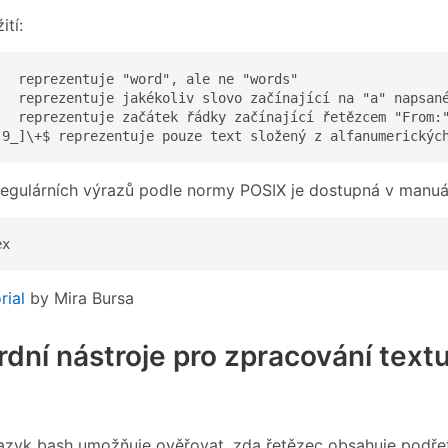
ití:
   reprezentuje "word", ale ne "words"

   reprezentuje jakékoliv slovo začínající na "a" napsané
   reprezentuje začátek řádky začínající řetězcem "From:"
-9_]\+$ reprezentuje pouze text složený z alfanumerickýc
regulárních výrazů podle normy POSIX je dostupná v manuá
ex
rial
by Mira Bursa
dní nástroje pro zpracování text
jazyk bash umožňuje ověřovat, zda řetězec obsahuje podřet