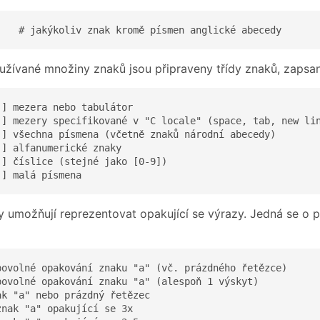
    # jakýkoliv znak kromě písmen anglické abecedy
užívané množiny znaků jsou připraveny třídy znaků, zapsané
] mezera nebo tabulátor

]] mezery specifikované v "C locale" (space, tab, new lin
]] všechna písmena (včetně znaků národní abecedy)

] alfanumerické znaky

] číslice (stejné jako [0-9])

]] malá písmena
y umožňují reprezentovat opakující se výrazy. Jedná se o po
bovolné opakování znaku "a" (vč. prázdného řetězce)

bovolné opakování znaku "a" (alespoň 1 výskyt)

k "a" nebo prázdný řetězec

nak "a" opakující se 3x
