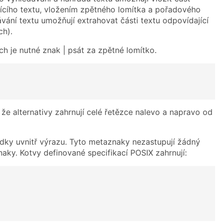
jícího textu, vložením zpětného lomítka a pořadového
vání textu umožňují extrahovat části textu odpovídající
ch).
ch je nutné znak | psát za zpětné lomítko.
 že alternativy zahrnují celé řetězce nalevo a napravo od
dky uvnitř výrazu. Tyto metaznaky nezastupují žádný
naky. Kotvy definované specifikací POSIX zahrnují: