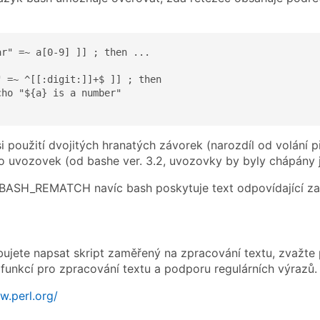
r" =~ a[0-9] ]] ; then ...

 =~ ^[[:digit:]]+$ ]] ; then

 použití dvojitých hranatých závorek (narozdíl od volání př
do uvozovek (od bashe ver. 3.2, uvozovky by byly chápány 
BASH_REMATCH navíc bash poskytuje text odpovídající z
ujete napsat skript zaměřený na zpracování textu, zvažte p
funkcí pro zpracování textu a podporu regulárních výrazů.
w.perl.org/