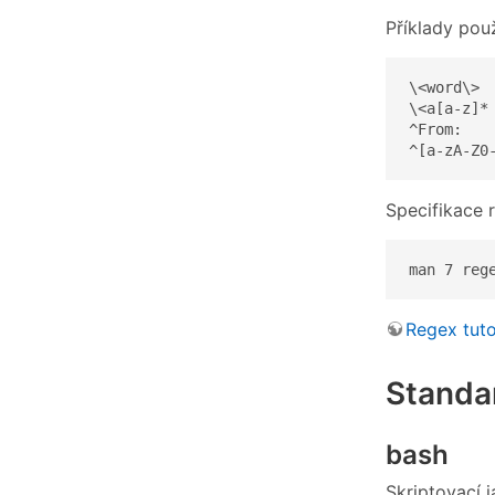
Příklady použ
\<word\> 
\<a[a-z]*
^From:   
^[a-zA-Z0
Specifikace 
man 7 reg
Regex tuto
Standar
bash
Skriptovací 