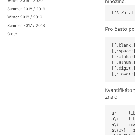
Winter 2019 / 2020
množině.
Summer 2018 / 2019
[^A-Za-z]
Winter 2018 / 2019
Summer 2017 / 2018
Pro často po
Older
[[:blank:]
[[:space:
[[:alpha:
[[:alnum:]
[[:digit:]
[[:lower:
Kvantifikátor
znak:
a*     li
a\+    li
a\?    zna
a\{3\}   z