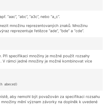
př. “aac”, “abc”, “a3c”, nebo “a_c”.
omezit množinu reprezentovaných znaků. Množinu
raz reprezentuje řetězce “ade”, “bde” a “cde”.
y. Při specifikaci množiny je možné použít rozsahy
. V rámci jedné množiny je možné kombinovat více
ch abeced)
ístě, aby nemohl být považován za specifikaci rozsahu
tku množiny mění význam závorky na doplněk k uvedené