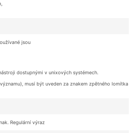
m,
používané jsou
nástroji dostupnými v unixových systémech.
 významu), musí být uveden za znakem zpětného lomítka
nak. Regulární výraz