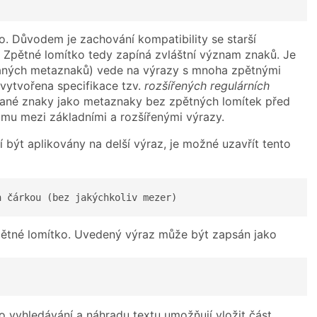
tko. Důvodem je zachování kompatibility se starší
. Zpětné lomítko tedy zapíná zvláštní význam znaků. Je
řidaných metaznaků) vede na výrazy s mnoha zpětnými
i vytvořena specifikace tzv.
rozšířených regulárních
řidané znaky jako metaznaky bez zpětných lomítek před
imu mezi základními a rozšířenými výrazy.
í být aplikovány na delší výraz, je možné uzavřít tento
h čárkou (bez jakýchkoliv mezer)
pětné lomítko. Uvedený výraz může být zapsán jako
o vyhledávání a náhradu textu umožňují vložit část