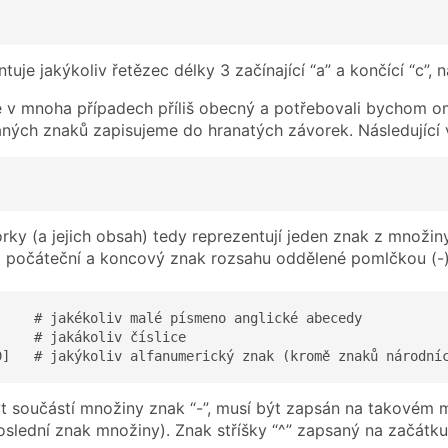
tuje jakýkoliv řetězec délky 3 začínající “a” a končící “c”, na
e v mnoha případech příliš obecný a potřebovali bychom 
ných znaků zapisujeme do hranatých závorek. Následující vý
rky (a jejich obsah) tedy reprezentují jeden znak z množin
 počáteční a koncový znak rozsahu oddělené pomlčkou (-)
     # jakékoliv malé písmeno anglické abecedy

    # jakákoliv číslice

9]   # jakýkoliv alfanumerický znak (kromě znaků národní
 součástí množiny znak “-”, musí být zapsán na takovém m
poslední znak množiny). Znak stříšky “^” zapsaný na začá