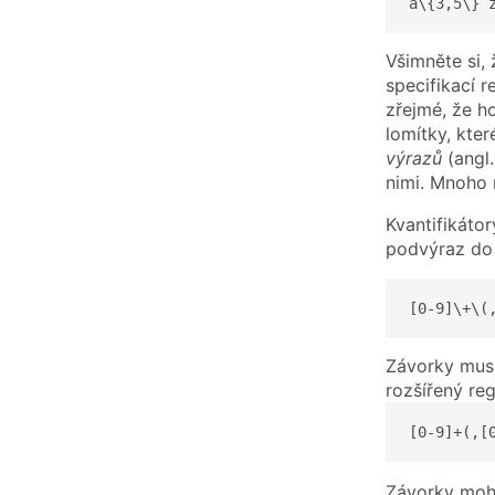
a\{3,5\} 
Všimněte si, 
specifikací 
zřejmé, že h
lomítky, kter
výrazů
(angl.
nimi. Mnoho 
Kvantifikátor
podvýraz do
[0-9]\+\(
Závorky musí
rozšířený re
[0-9]+(,[
Závorky moho