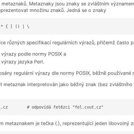
zv. metaznaků. Metaznaky jsou znaky se zvláštním význame
eprezentovat množinu znaků. Jedná se o znaky
 * { [ () | \
íce různých specifikací regulárních výrazů, přičemž často 
í výrazy podle normy POSIX a
 výrazy jazyka Perl.
psány regulární výrazy dle normy POSIX, běžně používané 
 metaznak interpretován jako běžný znak (bez zvláštního
\.cz        # odpovídá řetězci "fel.cvut.cz"
m metaznakem je tečka (.), reprezentující jeden libovolný z