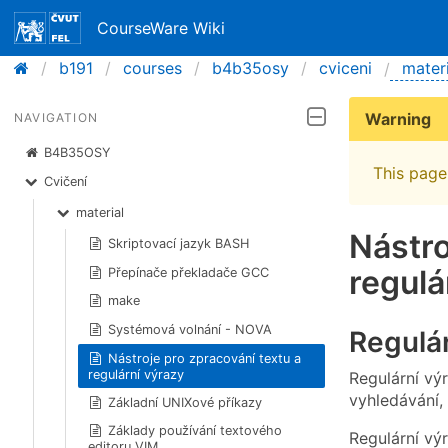
CourseWare Wiki
b191
courses
b4b35osy
cviceni
materi
Warning
NAVIGATION
B4B35OSY
This page 
Cvičení
material
Nástro
Skriptovací jazyk BASH
regulá
Přepínače překladače GCC
make
Systémová volnání - NOVA
Regulár
Nástroje pro zpracování textu a
regulární výrazy
Regulární výr
vyhledávání, 
Základní UNIXové příkazy
Základy používání textového
Regulární vý
editoru VIM