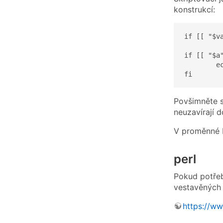
konstrukcí:
if [[ "$va
if [[ "$a"
	echo "${a} is a number"

fi
Povšimněte si
neuzavírají 
V proměnné 
perl
Pokud potřeb
vestavěných 
https://ww