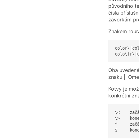
původního te
čísla příslu
závorkám pro
Znakem roura
color\|col
colo\(r\|
Oba uvedené v
znaku |. Ome
Kotvy je mož
konkrétní zn
\<    začá
\>    kone
^     začá
$     kon