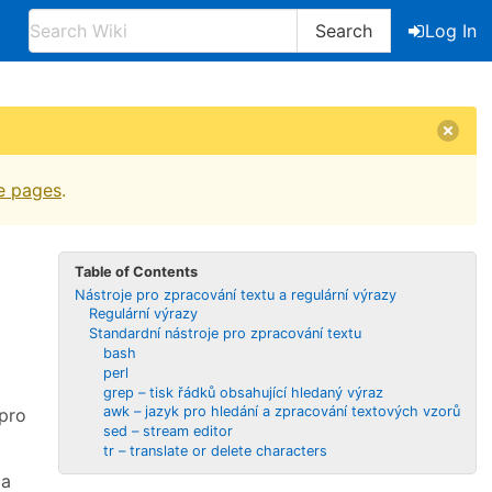
Search
Log In
e pages
.
Table of Contents
Nástroje pro zpracování textu a regulární výrazy
Regulární výrazy
Standardní nástroje pro zpracování textu
bash
perl
grep – tisk řádků obsahující hledaný výraz
awk – jazyk pro hledání a zpracování textových vzorů
 pro
sed – stream editor
tr – translate or delete characters
 a