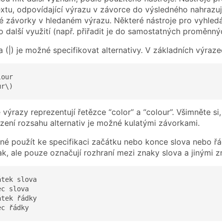
xtu, odpovídající výrazu v závorce do výsledného nahrazu
šné závorky v hledaném výrazu. Některé nástroje pro vyhledá
 další využití (např. přiřadit je do samostatných proměnný
 (|) je možné specifikovat alternativy. V základních výraze
our

ur\)
ýrazy reprezentují řetězce “color” a “colour”. Všimněte si,
zení rozsahu alternativ je možné kulatými závorkami.
né použít ke specifikaci začátku nebo konce slova nebo řá
ak, ale pouze označují rozhraní mezi znaky slova a jinými z
tek slova

c slova

tek řádky

ec řádky