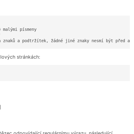
 malými písmeny



h znaků a podtržítek, žádné jiné znaky nesmí být před an
lových stránkách:
u
ězec odpovídající regulárnímu výrazu, následující