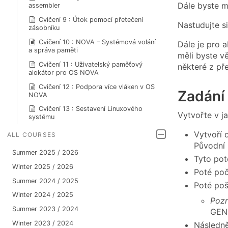
Dále byste m
assembler
Cvičení 9 : Útok pomocí přetečení
Nastudujte si
zásobníku
Cvičení 10 : NOVA – Systémová volání
Dále je pro 
a správa paměti
měli byste v
Cvičení 11 : Uživatelský paměťový
některé z př
alokátor pro OS NOVA
Cvičení 12 : Podpora více vláken v OS
Zadání
NOVA
Cvičení 13 : Sestavení Linuxového
Vytvořte v j
systému
Vytvoří 
ALL COURSES
Původní 
Summer 2025 / 2026
Tyto pot
Winter 2025 / 2026
Poté po
Summer 2024 / 2025
Poté poš
Winter 2024 / 2025
Poz
Summer 2023 / 2024
GE
Winter 2023 / 2024
Následn