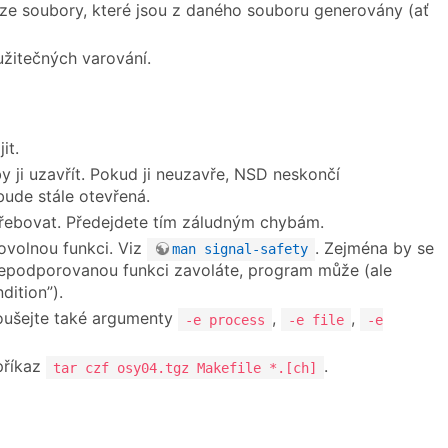
e soubory, které jsou z daného souboru generovány (ať
užitečných varování.
it.
 ji uzavřít. Pokud ji neuzavře, NSD neskončí
ude stále otevřená.
otřebovat. Předejdete tím záludným chybám.
bovolnou funkci. Viz
. Zejména by se
man signal-safety
epodporovanou funkci zavoláte, program může (ale
dition”).
oušejte také argumenty
,
,
-e process
-e file
-e
příkaz
.
tar czf osy04.tgz Makefile *.[ch]