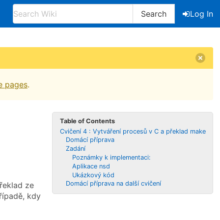
Search
Log In
e pages
.
Table of Contents
Cvičení 4 : Vytváření procesů v C a překlad make
Domácí příprava
Zadání
Poznámky k implementaci:
Aplikace nsd
Ukázkový kód
Domácí příprava na další cvičení
řeklad ze
řípadě, kdy