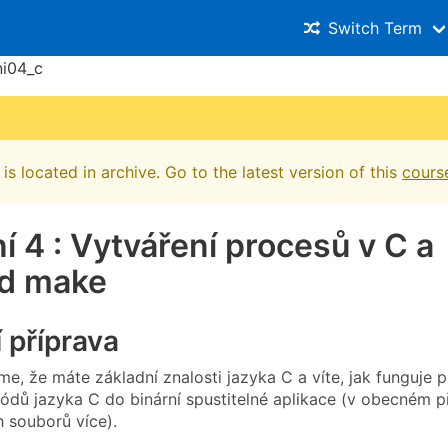
Switch Term
ni04_c
is located in archive. Go to the latest version of this
cours
í 4 : Vytváření procesů v C a
ad make
 příprava
e, že máte základní znalosti jazyka C a víte, jak funguje p
ódů jazyka C do binární spustitelné aplikace (v obecném p
h souborů více).