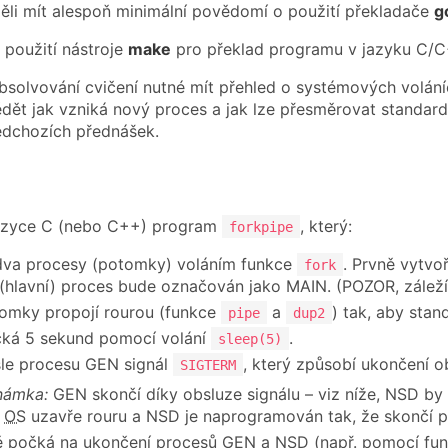
ěli mít alespoň minimální povědomí o použití překladače
g
 použití nástroje
make
pro překlad programu v jazyku C/C
absolvování cvičení nutné mít přehled o systémových volán
ědět jak vzniká nový proces a jak lze přesměrovat standard
edchozích přednášek.
azyce C (nebo C+⁣+) program
, který:
forkpipe
dva procesy (potomky) voláním funkce
. Prvně vytv
fork
(hlavní) proces bude označován jako MAIN. (POZOR, záleží
omky propojí rourou (funkce
a
) tak, aby sta
pipe
dup2
čká 5 sekund pomocí volání
.
sleep(5)
le procesu GEN signál
, který způsobí ukončení 
SIGTERM
námka:
GEN skončí díky obsluze signálu – viz níže, NSD by
N
OS
uzavře rouru a NSD je naprogramován tak, že skončí př
ě počká na ukončení procesů GEN a NSD (např. pomocí fu