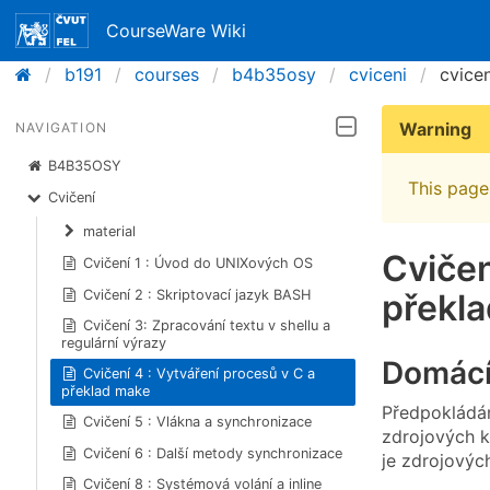
CourseWare Wiki
b191
courses
b4b35osy
cviceni
cvice
Warning
NAVIGATION
B4B35OSY
This page 
Cvičení
material
Cvičen
Cvičení 1 : Úvod do UNIXových OS
Cvičení 2 : Skriptovací jazyk BASH
překl
Cvičení 3: Zpracování textu v shellu a
regulární výrazy
Domácí
Cvičení 4 : Vytváření procesů v C a
překlad make
Předpokládám
Cvičení 5 : Vlákna a synchronizace
zdrojových k
Cvičení 6 : Další metody synchronizace
je zdrojovýc
Cvičení 8 : Systémová volání a inline