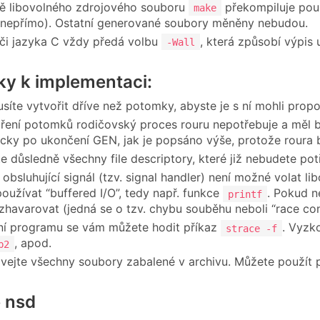
ě libovolného zdrojového souboru
překompiluje pouz
make
 nepřímo). Ostatní generované soubory měněny nebudou.
či jazyka C vždy předá volbu
, která způsobí výpis 
-Wall
y k implementaci:
síte vytvořit dříve než potomky, abyste je s ní mohli propoj
ření potomků rodičovský proces rouru nepotřebuje a měl by
cky po ukončení GEN, jak je popsáno výše, protože roura b
te důsledně všechny file descriptory, které již nebudete p
obsluhující signál (tzv. signal handler) není možné volat li
oužívat “buffered I/O”, tedy např. funkce
. Pokud n
printf
zhavarovat (jedná se o tzv. chybu souběhu neboli “race con
ní programu se vám můžete hodit příkaz
. Vyzk
strace -f
, apod.
p2
ejte všechny soubory zabalené v archivu. Můžete použít 
e nsd