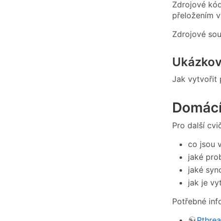
Zdrojové kód
přeložením vy
Zdrojové sou
Ukázkov
Jak vytvořit
Domácí 
Pro další cv
co jsou 
jaké pro
jaké syn
jak je v
Potřebné inf
Pthrea