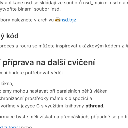
y aplikace nsd se skládají ze souborů nsd_main.c, nsd.c a n
tvoříte binární soubor 'nsd'.
bory naleznete v archivu
nsd.tgz
ý kód
 proces a rouru se můžete inspirovat ukázkovým kódem z
příprava na další cvičení
ičení budete potřebovat vědět
vlákna,
blémy mohou nastávat při paralelních běhů vláken,
chronizační prostředky máme k dispozici a
ytvoříme v jazyce C s využitím knihovny
pthread
.
ormace byste měli získat na přednáškách, případně se podí
d tutorial
nebo