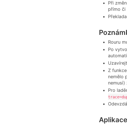
Při změn
přímo či
Překlada
Poznámk
Rouru mu
Po vytvo
automati
Uzavírej
Z funkce 
nemělo p
nemusí) 
Pro ladě
trace=du
Odevzdáv
Aplikac