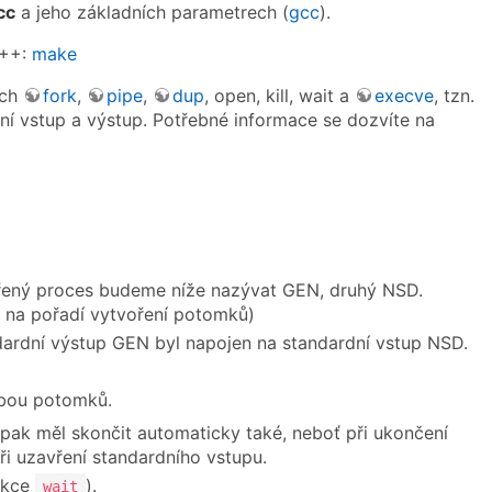
cc
a jeho základních parametrech (
gcc
).
+⁣+:
make
ích
fork
,
pipe
,
dup
, open, kill, wait a
execve
, tzn.
ní vstup a výstup. Potřebné informace se dozvíte na
ořený proces budeme níže nazývat GEN, druhý NSD.
 na pořadí vytvoření potomků)
ndardní výstup GEN byl napojen na standardní vstup NSD.
obou potomků.
 pak měl skončit automaticky také, neboť při ukončení
i uzavření standardního vstupu.
nkce
).
wait