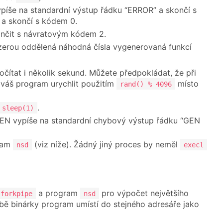
píše na standardní výstup řádku “ERROR” a skončí s
a skončí s kódem 0.
ončit s návratovým kódem 2.
zerou oddělená náhodná čísla vygenerovaná funkcí
očítat i několik sekund. Můžete předpokládat, že při
 váš program urychlit použitím
místo
rand() % 4096
.
sleep(1)
GEN vypíše na standardní chybový výstup řádku “GEN
gram
(viz níže). Žádný jiný proces by neměl
nsd
execl
a program
pro výpočet největšího
forkpipe
nsd
Obě binárky program umístí do stejného adresáře jako