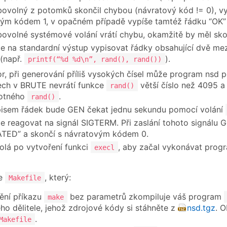
bovolný z potomků skončil chybou (návratový kód != 0), vy
ým kódem 1, v opačném případě vypíše tamtéž řádku “OK” 
bovolné systémové volání vrátí chybu, okamžitě by měl sk
 na standardní výstup vypisovat řádky obsahující dvě me
(např.
).
printf(“%d %d\n”, rand(), rand())
r, při generování příliš vysokých čísel může program nsd p
ech v BRUTE nevrátí funkce
větší číslo než 4095 a
rand()
otného
.
rand()
pisem řádek bude GEN čekat jednu sekundu pomocí volání
 reagovat na signál SIGTERM. Při zaslání tohoto signálu 
TED” a skončí s návratovým kódem 0.
lá po vytvoření funkci
, aby začal vykonávat pro
execl
te
, který:
Makefile
tění příkazu
bez parametrů zkompiluje váš program
make
ho dělitele, jehož zdrojové kódy si stáhněte z
nsd.tgz
. 
.
Makefile