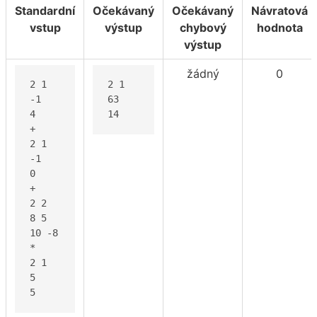
Standardní
Očekávaný
Očekávaný
Návratová
vstup
výstup
chybový
hodnota
výstup
žádný
0
2 1

2 1

-1

63

4

14
+

2 1

-1

0

+

2 2

8 5

10 -8

*

2 1

5

5