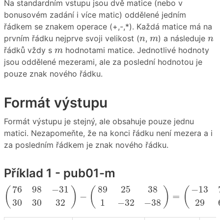
Na standardním vstupu jsou dvě matice (nebo v
bonusovém zadání i více matic) oddělené jedním
řádkem se znakem operace (+,-,*). Každá matice má na
n
m
n
prvním řádku nejprve svoji velikost (
,
) a následuje
n
m
n
m
řádků vždy s
hodnotami matice. Jednotlivé hodnoty
m
jsou oddělené mezerami, ale za poslední hodnotou je
pouze znak nového řádku.
Formát výstupu
Formát výstupu je stejný, ale obsahuje pouze jednu
matici. Nezapomeňte, že na konci řádku není mezera a i
za posledním řádkem je znak nového řádku.
Příklad 1 - pub01-m
(
76
98
−
31
30
30
32
)
−
(
89
25
38
1
−
32
−
38
)
=
(
−
13
73
76
98
−
31
89
25
38
−
13
(
)
(
)
(
−
=
30
30
32
1
−
32
−
38
29