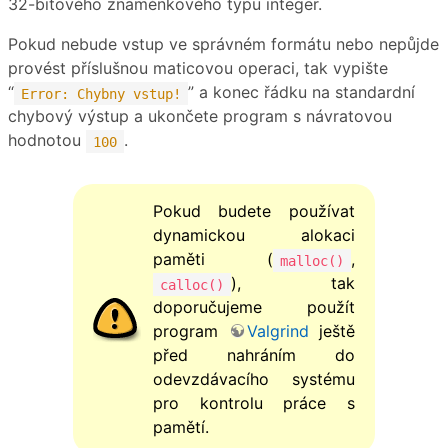
32-bitového znaménkového typu integer.
Pokud nebude vstup ve správném formátu nebo nepůjde
provést příslušnou maticovou operaci, tak vypište
“
” a konec řádku na standardní
Error: Chybny vstup!
chybový výstup a ukončete program s návratovou
hodnotou
.
100
Pokud budete používat
dynamickou alokaci
paměti (
,
malloc()
), tak
calloc()
doporučujeme použít
program
Valgrind
ještě
před nahráním do
odevzdávacího systému
pro kontrolu práce s
pamětí.