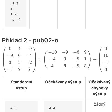
-6 7

+

1 2

-6 -4
Příklad 2 - pub02-o
(
0
4
−
9
−
9
6
−
4
3
5
−
2
−
1
7
5
)
×
(
−
10
−
9
−
8
9
−
4
0
−
9
1
4
6
⎛
⎞
⎛
0
4
−
9
0
⎛
⎞
−
10
−
9
−
8
9
⎜

⎟

⎜

−
9
6
−
4
10
⎜

⎟

⎜

⎜
⎟
⎜
⎟
⎜
−
4
0
−
9
1
×
+
⎝
⎠
3
5
−
2
−
1
⎝
⎠
⎝
4
6
−
9
5
−
1
7
5
3
Standardní
Očekávaný výstup
Očekávaný
vstup
chybový
výstup
žádný
4 3

4 4
