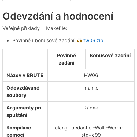
Odevzdání a hodnocení
Veřejné příklady + Makefile:
Povinné i bonusové zadání:
hw06.zip
Povinné
Bonusové zadání
zadání
Název v BRUTE
HW06
Odevzdávané
main.c
soubory
Argumenty při
žádné
spuštění
Kompilace
clang -pedantic -Wall -Werror -
pomocí
std=c99