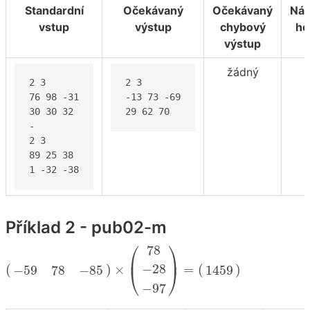
Standardní
Očekávaný
Očekávaný
Náv
vstup
výstup
chybový
ho
výstup
žádný
2 3

2 3

76 98 -31

-13 73 -69

30 30 32

29 62 70
-

2 3

89 25 38

1 -32 -38
Příklad 2 - pub02-m
(
−
59
78
−
85
)
×
(
78
−
28
−
97
)
=
(
1459
)
⎛
⎞
78
⎜
⎟
−
28
(
)
×
=
(
)
−
59
78
−
85
1459
⎝
⎠
−
97