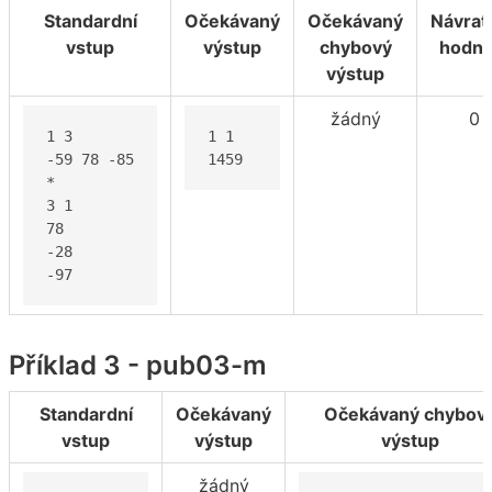
Standardní
Očekávaný
Očekávaný
Návrat
vstup
výstup
chybový
hodno
výstup
žádný
0
1 3

1 1

-59 78 -85

1459
*

3 1

78

-28

-97
Příklad 3 - pub03-m
Standardní
Očekávaný
Očekávaný chybov
vstup
výstup
výstup
žádný