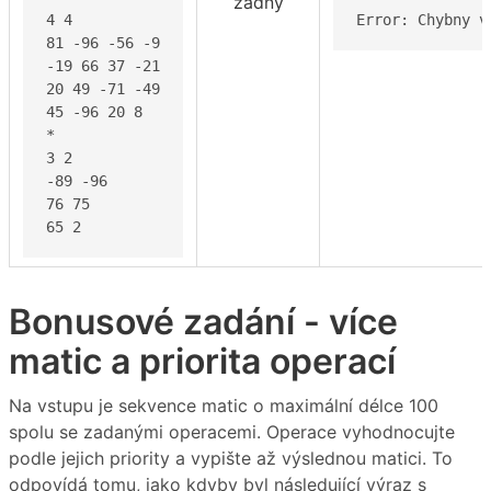
žádný
4 4

Error: Chybny v
81 -96 -56 -9

-19 66 37 -21

20 49 -71 -49

45 -96 20 8

*

3 2

-89 -96

76 75

65 2
Bonusové zadání - více
matic a priorita operací
Na vstupu je sekvence matic o maximální délce 100
spolu se zadanými operacemi. Operace vyhodnocujte
podle jejich priority a vypište až výslednou matici. To
odpovídá tomu, jako kdyby byl následující výraz s