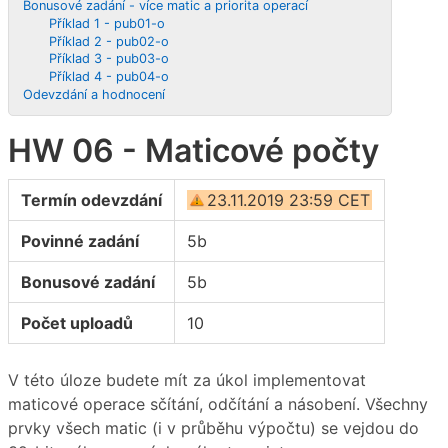
Bonusové zadání - více matic a priorita operací
Příklad 1 - pub01-o
Příklad 2 - pub02-o
Příklad 3 - pub03-o
Příklad 4 - pub04-o
Odevzdání a hodnocení
HW 06 - Maticové počty
Termín odevzdání
23.11.2019 23:59 CET
Povinné zadání
5b
Bonusové zadání
5b
Počet uploadů
10
V této úloze budete mít za úkol implementovat
maticové operace sčítání, odčítání a násobení. Všechny
prvky všech matic (i v průběhu výpočtu) se vejdou do