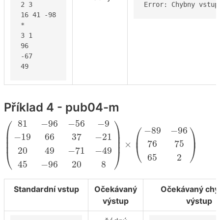
2 3

Error: Chybny vstup
16 41 -98

*

3 1

96

-67

49
Příklad 4 - pub04-m
(
81
−
96
−
56
−
9
−
19
66
37
−
21
20
49
−
71
−
49
45
−
96
2
⎛
⎞
81
−
96
−
56
−
9
⎛
⎞
−
89
−
96
⎜

⎟

−
19
66
37
−
21
⎜

⎟

⎜
⎟
⎜
⎟
76
75
×
⎝
⎠
20
49
−
71
−
49
⎝
⎠
65
2
45
−
96
20
8
Standardní vstup
Očekávaný
Očekávaný chy
výstup
výstup