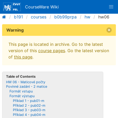
CourseWare Wiki
b191
courses
b0b99prpa
hw
hw06
Warning
This page is located in archive. Go to the latest
version of this
course pages
. Go the latest version
of
this page
.
Table of Contents
HW 06 - Maticové počty
Povinné zadání - 2 matice
Formát vstupu
Formát výstupu
Příklad 1 - pub01-m
Příklad 2 - pub02-m
Příklad 3 - pub03-m
Příklad 4 - pub04-m