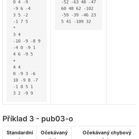
0 4 -9

-52 -63 48 -47

-9 6 -4

60 48 62 -102

3 5 -2

-59 -39 -46 23

-1 7 5

5 41 -109 32
*

3 4

-10 -9 -8 9

-4 0 -9 1

4 6 -9 5

+

4 4

0 -9 3 -6

10 -9 8 -7

-1 0 5 1

3 2 -9 9
Příklad 3 - pub03-o
Standardní
Očekávaný
Očekávaný chybový