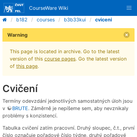
CourseWare Wiki
b182
courses
b3b33kui
cviceni
Warning
This page is located in archive. Go to the latest
version of this
course pages
. Go the latest version
of
this page
.
Cvičení
Termíny odevzdání jednotlivých samostatných úloh jsou
v
BRUTE
. Záměrně je nepíšeme sem, aby nevznikaly
problémy s konzistencí.
Tabulka cvičení zatím pracovní. Druhý sloupec, č.t., první
číslo označuje pořadové číslo týdne, druhý pořadové