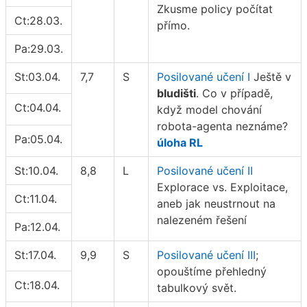
Zkusme policy počítat
Ct:28.03.
přímo.
Pa:29.03.
St:03.04.
7,7
S
Posilované učení I
Ještě v
bludišti
. Co v případě,
Ct:04.04.
když model chování
robota-agenta neznáme?
Pa:05.04.
úloha RL
St:10.04.
8,8
L
Posilované učení II
Explorace vs. Exploitace,
Ct:11.04.
aneb jak neustrnout na
nalezeném řešení
Pa:12.04.
St:17.04.
9,9
S
Posilované učení III
;
opouštíme přehledný
Ct:18.04.
tabulkový svět.