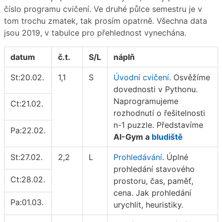
číslo programu cvičení. Ve druhé půlce semestru je v
tom trochu zmatek, tak prosím opatrně. Všechna data
jsou 2019, v tabulce pro přehlednost vynechána.
datum
č.t.
S/L
náplň
St:20.02.
1,1
S
Úvodní cvičení
. Osvěžíme
dovednosti v Pythonu.
Naprogramujeme
Ct:21.02.
rozhodnutí o řešitelnosti
n-1 puzzle. Představíme
Pa:22.02.
AI-Gym a
bludiště
St:27.02.
2,2
L
Prohledávání
. Úplné
prohledání stavového
Ct:28.02.
prostoru, čas, paměť,
cena. Jak prohledání
Pa:01.03.
urychlit, heuristiky.