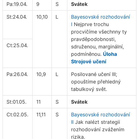
Pa:19.04.
9
S
Svátek
St:24.04.
10,10
L
Bayesovské rozhodování
I
Nejprve trochu
procvičíme všechnny ty
pravděpodobnosti,
Ct:25.04.
sdruženou, marginální,
podmíněnou.
Úloha
Strojové učení
Pa:26.04.
10,9
L
Posilované učení III;
opouštíme přehledný
tabulkový svět.
St:01.05.
11
S
Svátek
Ct:02.05.
11,11
S
Bayesovské rozhodování
II
Jak nalézt strategii
rozhodování zvážením
rizika.