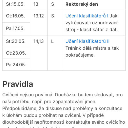
St:15.05.
13
S
Rektorský den
Ct:16.05.
13,12
S
Učení klasifikátorů I
Jak
vytrénovat rozhodovací
Pa:17.05.
stroj - klasifikátor z dat.
St:22.05.
14,13
L
Učení klasifikátorů II
Trénink dělá mistra a tak
Ct:23.05.
pokračujeme.
Pa:24.05.
Pravidla
Cvičení nejsou povinná. Docházku budem sledovat, pro
naši potřebu, např. pro zapamatování jmen.
Předpokládáme, že diskuse nad problémy a konzultace
k úlohám budou probíhat na cvičení. V případě
dlouhodobější nepřítomnosti kontaktujte svého cvičícího