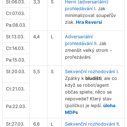
St:06.03.
3,3
S
Herní (adversariální)
prohledávání I
. Jak
Ct:07.03.
minimalizovat soupeřův
zisk.
Hra Reversi
Pa:08.03.
St:13.03.
4,4
L
Adversariální
prohledávání II
. Jak
Ct:14.03.
zmenšit velký strom -
prořezávání.
Pa:15.03.
St:20.03.
5,5
S
Sekvenční rozhodování I
.
Zpátky k
bludišti
, ale co
když se robot/agent
Ct:21.03.
občas splete, něco se
nepovede? Který stav
(políčko) je lepší.
úloha
Pa:22.03.
MDPs
St:27.03.
6,6
L
Sekvenční rozhodování II
.