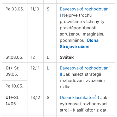
Pa:03.05.
11,10
S
Bayesovské rozhodování
I
Nejprve trochu
procvičíme všchnny ty
pravděpodobnosti,
sdruženou, marginální,
podmíněnou.
Úloha
Strojové učení
St:08.05.
12
L
Svátek
Ct
←St:
12,11
L
Bayesovské rozhodování
09.05.
II
Jak nalézt strategii
rozhodování zvážením
Pa:10.05.
rizika.
Ut
←St:
13,12
S
Učení klasifikátorů I
Jak
14.05.
vytrénovat rozhodovací
stroj - klasifikátor z dat.