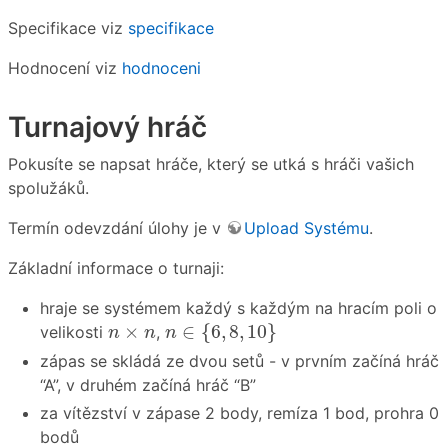
Specifikace viz
specifikace
Hodnocení viz
hodnoceni
Turnajový hráč
Pokusíte se napsat hráče, který se utká s hráči vašich
spolužáků.
Termín odevzdání úlohy je v
Upload Systému
.
Základní informace o turnaji:
hraje se systémem každý s každým na hracím poli o
n
∈
{
6
,
8
,
10
}
n
×
n
×
∈
{
6
,
8
,
10
}
velikosti
,
n
n
n
zápas se skládá ze dvou setů - v prvním začíná hráč
“A”, v druhém začíná hráč “B”
za vítězství v zápase 2 body, remíza 1 bod, prohra 0
bodů