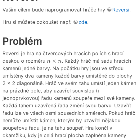
Vaším cílem bude naprogramovat hráče hry
Reversi
.
Hru si můžete ozkoušet např.
zde
.
Problém
Reversi je hra na čtvercových hracích polích s hrací
n
×
n
×
deskou o rozměru
. Každý hráč má sadu hracích
n
n
kamenů jedné barvy. Na počátku hry jsou ve středu
umístěny dva kameny každé barvy umístěné do plochy
2 x 2 diagonálně. Hráč ve svém tahu umístí jeden kámen
na prázdné pole, aby uzavřel souvislou (i
jednoprvkovou) řadu kamenů soupeře mezi své kameny.
Každá tahem uzavřená řada změní svou barvu. Uzavřít
řadu lze ve všech osmi sousedních směrech. Pokud hráč
nemůže umístit kámen, kterým by uzavřel nějakou
soupeřovu řadu, je na tahu soupeř. Hra končí v
okamžiku, kdy je celá hrací plocha zaplněna kameny