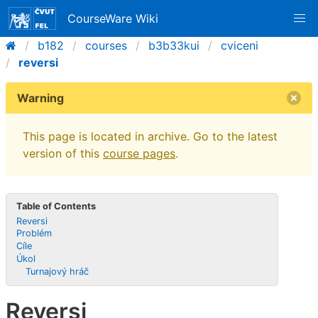
CourseWare Wiki
b182
courses
b3b33kui
cviceni
reversi
Warning
This page is located in archive. Go to the latest
version of this
course pages
.
Table of Contents
Reversi
Problém
Cíle
Úkol
Turnajový hráč
Reversi