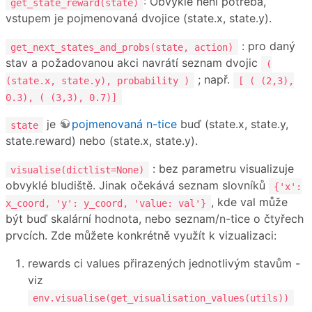
: Obvykle není potřeba,
get_state_reward(state)
vstupem je pojmenovaná dvojice (state.x, state.y).
: pro daný
get_next_states_and_probs(state, action)
stav a požadovanou akci navrátí seznam dvojic
(
; např.
(state.x, state.y), probability )
[ ( (2,3),
0.3), ( (3,3), 0.7)]
je
pojmenovaná n-tice
buď (state.x, state.y,
state
state.reward) nebo (state.x, state.y).
: bez parametru visualizuje
visualise(dictlist=None)
obvyklé bludiště. Jinak očekává seznam slovníků
{'x':
, kde val může
x_coord, 'y': y_coord, 'value: val'}
být buď skalární hodnota, nebo seznam/n-tice o čtyřech
prvcích. Zde můžete konkrétně využít k vizualizaci:
rewards ci values přirazených jednotlivým stavům -
viz
env.visualise(get_visualisation_values(utils))