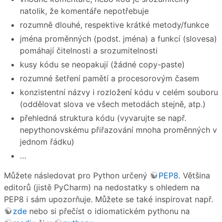
natolik, že komentáře nepotřebuje
rozumně dlouhé, respektive krátké metody/funkce
jména proměnných (podst. jména) a funkcí (slovesa)
pomáhají čitelnosti a srozumitelnosti
kusy kódu se neopakují (žádné copy-paste)
rozumné šetření pamětí a procesorovým časem
konzistentní názvy i rozložení kódu v celém souboru
(oddělovat slova ve všech metodách stejně, atp.)
přehledná struktura kódu (vyvarujte se např.
nepythonovskému přiřazování mnoha proměnných v
jednom řádku)
…
Můžete následovat pro Python určený
PEP8
. Většina
editorů (jistě PyCharm) na nedostatky s ohledem na
PEP8 i sám upozorňuje. Můžete se také inspirovat např.
zde
nebo si přečíst o idiomatickém pythonu na