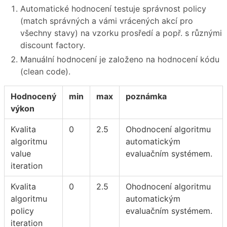
Automatické hodnocení testuje správnost policy
(match správných a vámi vrácených akcí pro
všechny stavy) na vzorku prosředí a popř. s různými
discount factory.
Manuální hodnocení je založeno na hodnocení kódu
(clean code).
Hodnocený
min
max
poznámka
výkon
Kvalita
0
2.5
Ohodnocení algoritmu
algoritmu
automatickým
value
evaluačním systémem.
iteration
Kvalita
0
2.5
Ohodnocení algoritmu
algoritmu
automatickým
policy
evaluačním systémem.
iteration