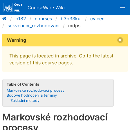
CourseWare Wiki
b182
courses
b3b33kui
cviceni
sekvencni_rozhodovani
mdps
Warning
This page is located in archive. Go to the latest
version of this
course pages
.
Table of Contents
Markovské rozhodovací procesy
Bodové hodnocení a termíny
Základní metody
Markovské rozhodovací
procesy