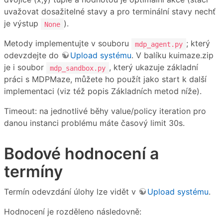
uvažovat dosažitelné stavy a pro terminální stavy nechť
je výstup
).
None
Metody implementujte v souboru
; který
mdp_agent.py
odevzdejte do
Upload systému
. V balíku kuimaze.zip
je i soubor
, který ukazuje základní
mdp_sandbox.py
práci s MDPMaze, můžete ho použít jako start k další
implementaci (viz též popis Základních metod níže).
Timeout: na jednotlivé běhy value/policy iteration pro
danou instanci problému máte časový limit 30s.
Bodové hodnocení a
termíny
Termín odevzdání úlohy lze vidět v
Upload systému
.
Hodnocení je rozděleno následovně: