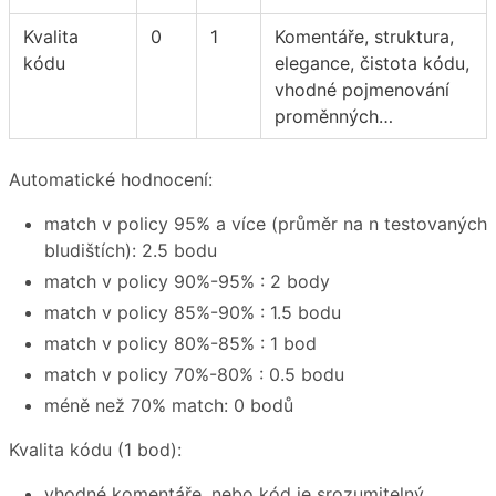
Kvalita
0
1
Komentáře, struktura,
kódu
elegance, čistota kódu,
vhodné pojmenování
proměnných…
Automatické hodnocení:
match v policy 95% a více (průměr na n testovaných
bludištích): 2.5 bodu
match v policy 90%-95% : 2 body
match v policy 85%-90% : 1.5 bodu
match v policy 80%-85% : 1 bod
match v policy 70%-80% : 0.5 bodu
méně než 70% match: 0 bodů
Kvalita kódu (1 bod):
vhodné komentáře, nebo kód je srozumitelný