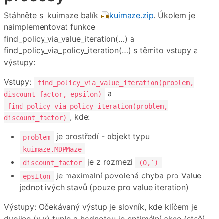
Stáhněte si kuimaze balík
kuimaze.zip
. Úkolem je
naimplementovat funkce
find_policy_via_value_iteration(…) a
find_policy_via_policy_iteration(…) s těmito vstupy a
výstupy:
Vstupy:
find_policy_via_value_iteration(problem,
a
discount_factor, epsilon)
find_policy_via_policy_iteration(problem,
, kde:
discount_factor)
je prostředí - objekt typu
problem
kuimaze.MDPMaze
je z rozmezi
discount_factor
(0,1)
je maximalní povolená chyba pro Value
epsilon
jednotlivých stavů (pouze pro value iteration)
Výstupy: Očekávaný výstup je slovník, kde klíčem je
dvojice (x,y) tuple a hodnotou je optimální akce (stačí