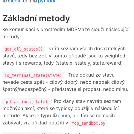
mediu
či u
pythonu
.
Základní metody
Ke komunikaci s prostředím MDPMaze slouží následující
metody:
: vrátí seznam všech dosažitelných
get_all_states()
stavů, tedy bez zdí. V tomto případě jsou to weighted
stavy i s rewards, tedy (state.x, state.y, state.reward)
: True pokud ze stavu
is_terminal_state(state)
nevede cesta zpět - cílový dobrý, nebo naopak cílový
špatný/nebezpečný - představte si propast, nebo minu.
: Pro daný stav navrátí seznam
get_actions(state)
možných akcí, které se typicky použijí v následující
metodě. Akce je typu
enum
, ale tím se nemusíte
zabývat, viz příklad použití v
mdp_sandbox.py