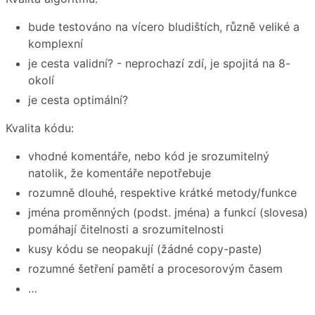
bude testováno na vícero bludištích, různě veliké a
komplexní
je cesta validní? - neprochazí zdí, je spojitá na 8-
okolí
je cesta optimální?
Kvalita kódu:
vhodné komentáře, nebo kód je srozumitelný
natolik, že komentáře nepotřebuje
rozumně dlouhé, respektive krátké metody/funkce
jména proměnných (podst. jména) a funkcí (slovesa)
pomáhají čitelnosti a srozumitelnosti
kusy kódu se neopakují (žádné copy-paste)
rozumné šetření pamětí a procesorovým časem
…