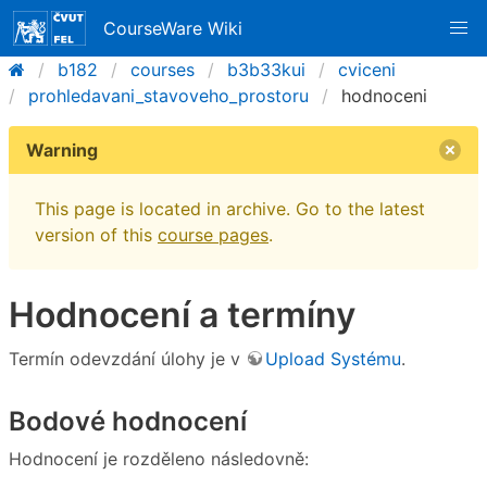
CourseWare Wiki
b182
courses
b3b33kui
cviceni
prohledavani_stavoveho_prostoru
hodnoceni
Warning
This page is located in archive. Go to the latest
version of this
course pages
.
Hodnocení a termíny
Termín odevzdání úlohy je v
Upload Systému
.
Bodové hodnocení
Hodnocení je rozděleno následovně: