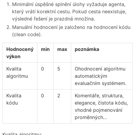
Minimální úspěšné splnění úlohy vyžaduje agenta,
který vrátí korektní cestu. Pokud cesta neexistuje,
výsledné řešení je prazdná množina.
Manuální hodnocení je založeno na hodnocení kódu
(clean code).
Hodnocený
min
max
poznámka
výkon
Kvalita
0
5
Ohodnocení algoritmu
algoritmu
automatickým
evaluačním systémem.
Kvalita
0
2
Komentáře, struktura,
kódu
elegance, čistota kódu,
vhodné pojmenování
proměnných…
Kvalita algoritmu: