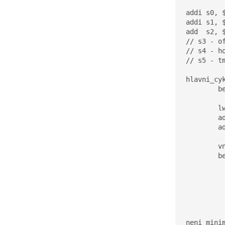
addi s0, 
addi s1, 
add  s2, 
// s3 - o
// s4 - h
// s5 - tm
hlavni_cyk
	beq s0, s1, hlavni_cyklus_end

	lw s4, pole(s0)

	add s3, s0, $0

	add s2, s0, $0

	vnitrni_cyklus:

	beq s2, s1, vnitrni_cyklus_end

		lw s5, p
		bgt s5, s4, ne
			addi
			addi
neni_minim