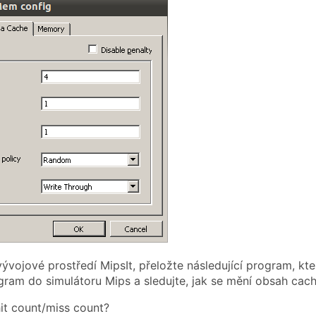
ývojové prostředí MipsIt, přeložte následující program, kte
gram do simulátoru Mips a sledujte, jak se mění obsah cach
hit count/miss count?