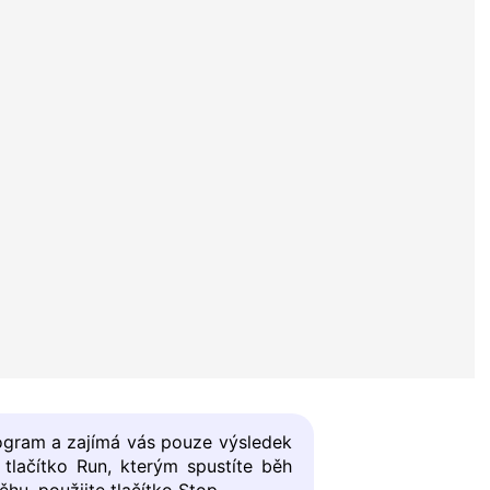
rogram a zajímá vás pouze výsledek
tlačítko Run, kterým spustíte běh
hu, použijte tlačítko Stop.