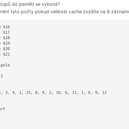
ístupů do paměti se vykoná?
mění tyto počty pokud velikost cache zvýšíte na 8 záznam
 $16

 $17

 $18

 $19

 $20

 $21

pole

2

5, 3, 4, 1, 15, 8, 9, 2, 10, 6, 11, 1, 6, 9, 12

rt


