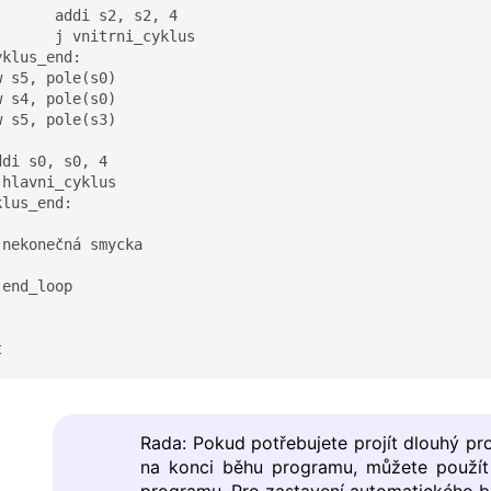
 s2, 4

_cyklus

klus_end:

lus_end:

nekonečná smycka

Rada: Pokud potřebujete projít dlouhý p
na konci běhu programu, můžete použít 
programu. Pro zastavení automatického bě