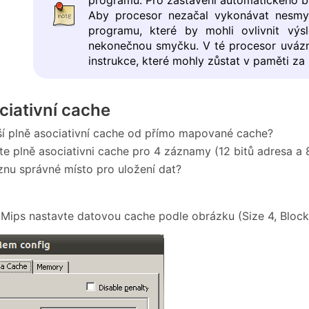
Aby procesor nezačal vykonávat nesmy
programu, které by mohli ovlivnit výs
nekonečnou smyčku. V té procesor uváz
instrukce, které mohly zůstat v paměti 
ciativní cache
iší plně asociativní cache od přímo mapované cache?
te plně asociativni cache pro 4 záznamy (12 bitů adresa a 8
znu správné místo pro uložení dat?
 Mips nastavte datovou cache podle obrázku (Size 4, Block s