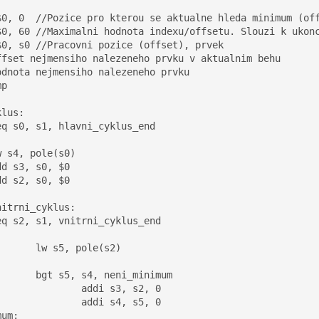
$0, 0  //Pozice pro kterou se aktualne hleda minimum (off
$0, 60 //Maximalni hodnota indexu/offsetu. Slouzi k ukonc
$0, s0 //Pracovni pozice (offset), prvek 

ffset nejmensiho nalezeneho prvku v aktualnim behu

odnota nejmensiho nalezeneho prvku

p

lus:

ole(s2)

ni_minimum

 s3, s2, 0

 s4, s5, 0

um:
