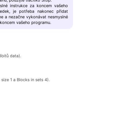
slné instrukce za koncem vašeho
ledek, je potřeba nakonec přidat
ne a nezačne vykonávat nesmyslné
za koncem vašeho programu.
bitů data).
ize 1 a Blocks in sets 4).