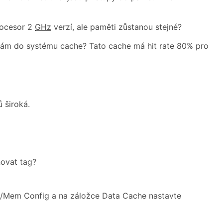
rocesor 2
GHz
verzí, ale paměti zůstanou stejné?
dám do systému cache? Tato cache má hit rate 80% pro
 široká.
hovat tag?
e/Mem Config a na záložce Data Cache nastavte