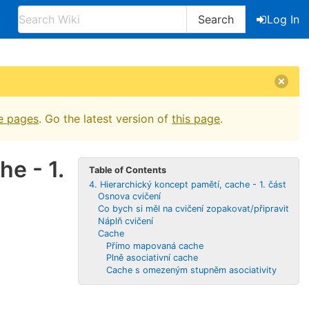
Search
Log In
e pages
. Go the latest version of
this page
.
he - 1.
Table of Contents
4. Hierarchický koncept pamětí, cache - 1. část
Osnova cvičení
Co bych si měl na cvičení zopakovat/připravit
Náplň cvičení
Cache
Přímo mapovaná cache
Plně asociativní cache
Cache s omezeným stupněm asociativity