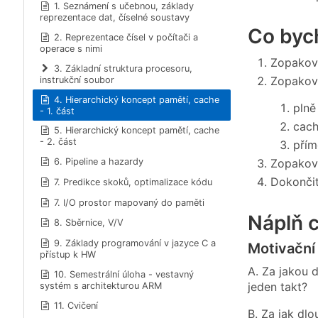
1. Seznámení s učebnou, základy
reprezentace dat, číselné soustavy
Co bych
2. Reprezentace čísel v počítači a
operace s nimi
Zopakova
3. Základní struktura procesoru,
Zopakov
instrukční soubor
4. Hierarchický koncept pamětí, cache
plně
- 1. část
cach
5. Hierarchický koncept pamětí, cache
- 2. část
pří
Zopakova
6. Pipeline a hazardy
Dokončit
7. Predikce skoků, optimalizace kódu
7. I/O prostor mapovaný do paměti
Náplň c
8. Sběrnice, V/V
9. Základy programování v jazyce C a
Motivační 
přístup k HW
A. Za jakou 
10. Semestrální úloha - vestavný
jeden takt?
systém s architekturou ARM
11. Cvičení
B. Za jak dl