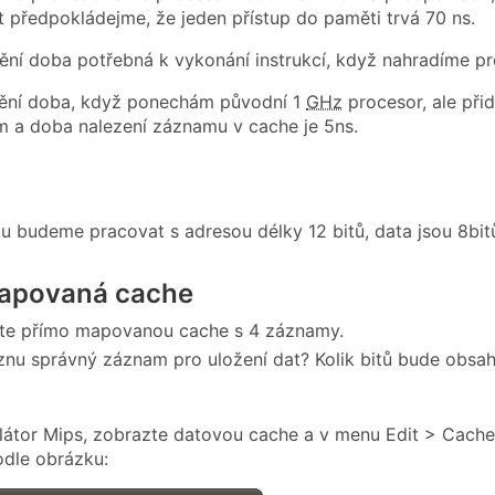
 předpokládejme, že jeden přístup do paměti trvá 70 ns.
ění doba potřebná k vykonání instrukcí, když nahradíme p
mění doba, když ponechám původní 1
GHz
procesor, ale při
 a doba nalezení záznamu v cache je 5ns.
tu budeme pracovat s adresou délky 12 bitů, data jsou 8bitů
apovaná cache
ete přímo mapovanou cache s 4 záznamy.
znu správný záznam pro uložení dat? Kolik bitů bude obsa
látor Mips, zobrazte datovou cache a v menu Edit > Cach
dle obrázku: