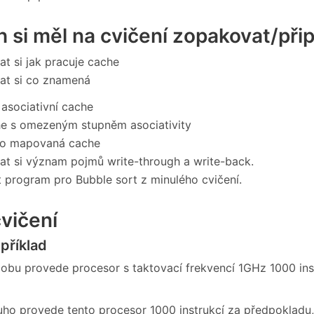
 si měl na cvičení zopakovat/přip
t si jak pracuje cache
at si co znamená
 asociativní cache
e s omezeným stupněm asociativity
mo mapovaná cache
t si význam pojmů write-through a write-back.
 program pro Bubble sort z minulého cvičení.
vičení
příklad
dobu provede procesor s taktovací frekvencí 1GHz 1000 ins
ouho provede tento procesor 1000 instrukcí za předpokladu,