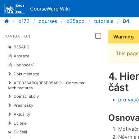
CourseWare Wiki
b172
courses
b35apo
tutorials
04
Warning
NAVIGATION
B35APO
This page 
Anotace
Hodnocení
4. Hie
Dokumentace
AE0B36APO/BE5B35APO - Computer
část
Architectures
Domácí úkoly
pro vyuč
Přednášky
Aktuality
Osnova
Učitelé
Motivačn
Cvičení
Návrh a 