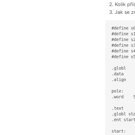
Kolik př
Jak se z
#define s0
#define s1
#define s2
#define s3
#define s4
#define s5
.globl    
.data

.align    
pole:

.word    
.text

.globl sta
.ent start
start:
