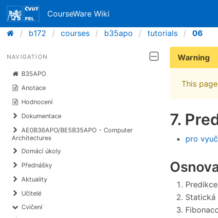
CourseWare Wiki
b172
courses
b35apo
tutorials
06
Warning
NAVIGATION
B35APO
This page 
Anotace
Hodnocení
7. Pre
Dokumentace
AE0B36APO/BE5B35APO - Computer
pro vyuč
Architectures
Domácí úkoly
Osnova
Přednášky
Aktuality
Predikce
Učitelé
Statická
Cvičení
Fibonacc