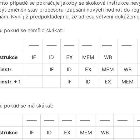
omto případě se pokračuje jakoby se skoková instrukce nevyk
 být změněn stav procesoru (zapsání nových hodnot do regi
znám. Nyní již předpokládejme, že adresu větvení dokážeme u
u pokud se nemělo skákat:
——
——
——
——
——
——
strukce
IF
ID
EX
MEM
WB
instr.
IF
ID
EX
MEM
WB
instr. + 1
IF
ID
EX
MEM
u pokud se má skákat:
——
——
——
——
——
——
strukce
IF
ID
EX
MEM
WB