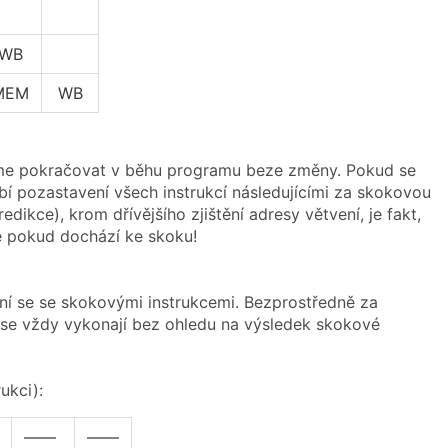
WB
MEM
WB
eme pokračovat v běhu programu beze změny. Pokud se
bí pozastavení všech instrukcí následujícími za skokovou
ikce), krom dřívějšího zjištění adresy větvení, je fakt,
ě pokud dochází ke skoku!
ní se se skokovými instrukcemi. Bezprostředně za
eré se vždy vykonají bez ohledu na výsledek skokové
ukci):
——
——