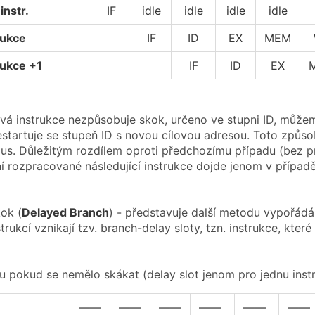
instr.
IF
idle
idle
idle
idle
rukce
IF
ID
EX
MEM
rukce +1
IF
ID
EX
á instrukce nezpůsobuje skok, určeno ve stupni ID, můž
estartuje se stupeň ID s novou cílovou adresou. Toto způso
us. Důležitým rozdílem oproti předchozímu případu (bez pred
í rozpracované následující instrukce dojde jenom v případ
ok (
Delayed Branch
) - představuje další metodu vypořádá
rukcí vznikají tzv. branch-delay sloty, tzn. instrukce, kt
 pokud se nemělo skákat (delay slot jenom pro jednu instr
——
——
——
——
——
——