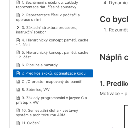
Dynamick
1. Seznámení s učebnou, základy
reprezentace dat, číselné soustavy
2. Reprezentace čísel v počítači a
Co bych
operace s nimi
3. Základní struktura procesoru,
Rozumět
instrukční soubor
4. Hierarchický koncept pamětí, cache
- 1. část
5. Hierarchický koncept pamětí, cache
Náplň c
- 2. část
6. Pipeline a hazardy
7. Predikce skoků, optimalizace kódu
7. I/O prostor mapovaný do paměti
1. Predi
8. Sběrnice, V/V
Motivace - p
9. Základy programování v jazyce C a
přístup k HW
10. Semestrální úloha - vestavný
systém s architekturou ARM
11. Cvičení