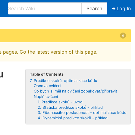
Search
Log In
e pages
. Go the latest version of
this page
.
u
Table of Contents
7. Predikce skoků, optimalizace kódu
Osnova cvičení
Co bych si měl na cvičení zopakovat/připravit
Náplň cvičení
1. Predikce skoků - úvod
2. Statická predikce skoků - příklad
3. Fibonacciho posloupnost - optimalizace kódu
4. Dynamická predikce skoků - příklad