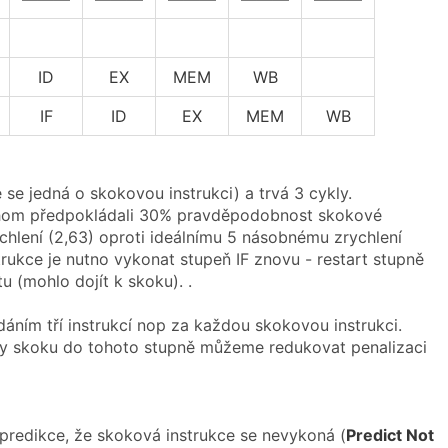
ID
EX
MEM
WB
IF
ID
EX
MEM
WB
e se jedná o skokovou instrukci) a trvá 3 cykly.
ychom předpokládali 30% pravděpodobnost skokové
ychlení (2,63) oproti ideálnímu 5 násobnému zrychlení
rukce je nutno vykonat stupeň IF znovu - restart stupně
 (mohlo dojít k skoku). .
ním tří instrukcí nop za každou skokovou instrukci.
sy skoku do tohoto stupně můžeme redukovat penalizaci
predikce, že skoková instrukce se nevykoná (
Predict Not