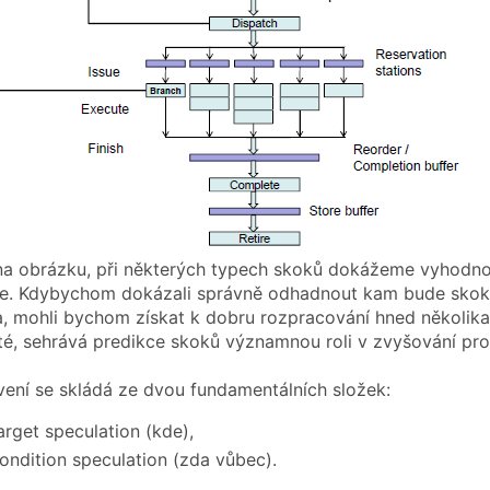
 na obrázku, při některých typech skoků dokážeme vyhodnot
ine. Kdybychom dokázali správně odhadnout kam bude skoko
, mohli bychom získat k dobru rozpracování hned několika 
sté, sehrává predikce skoků významnou roli v zvyšování pr
vení se skládá ze dvou fundamentálních složek:
arget speculation (kde),
ondition speculation (zda vůbec).