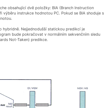
ache obsahující dvě položky: BIA (Branch Instruction
při výběru instrukce hodnotou PC. Pokud se BIA shoduje s
dnotou.
 hybridně. Nejjednodušší statickou predikcí je
rogram bude pokračovat v normálním sekvenčním sledu
wards Not-Taken) predikce.