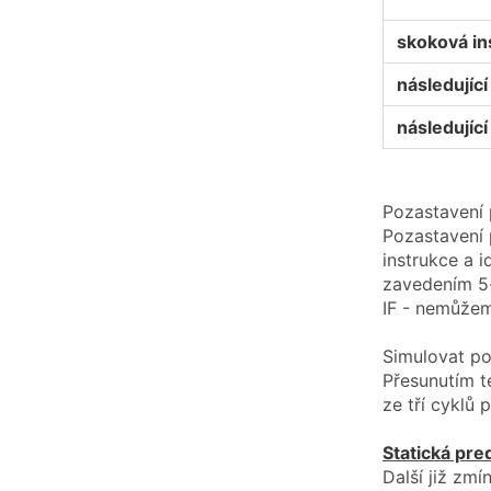
skoková in
následující 
následující 
Pozastavení p
Pozastavení 
instrukce a 
zavedením 5-
IF - nemůžem
Simulovat po
Přesunutím t
ze tří cyklů 
Statická pre
Další již zm