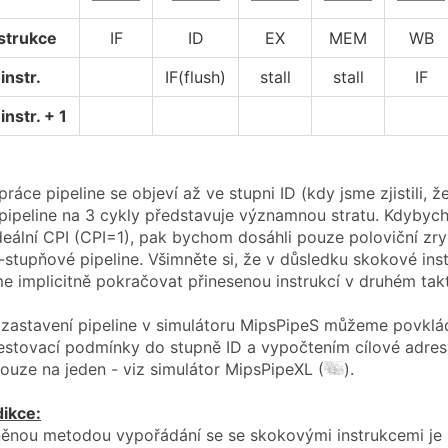
strukce
IF
ID
EX
MEM
WB
instr.
IF(flush)
stall
stall
IF
instr. + 1
ráce pipeline se objeví až ve stupni ID (kdy jsme zjistili, ž
pipeline na 3 cykly představuje významnou stratu. Kdyb
ideální CPI (CPI=1), pak bychom dosáhli pouze poloviční zr
stupňové pipeline. Všimněte si, že v důsledku skokové inst
e implicitně pokračovat přinesenou instrukcí v druhém taktu
zastavení pipeline v simulátoru MipsPipeS můžeme povkládá
estovací podmínky do stupně ID a vypočtením cílové adre
pouze na jeden - viz simulátor MipsPipeXL (
).
dikce:
íněnou metodou vypořádání se se skokovými instrukcemi je 