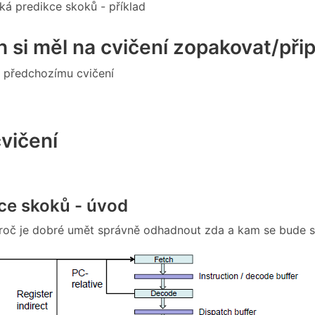
á predikce skoků - příklad
 si měl na cvičení zopakovat/přip
 předchozímu cvičení
vičení
kce skoků - úvod
roč je dobré umět správně odhadnout zda a kam se bude s