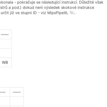
onala - pokračuje se následující instrukcí. Důležité však
strů a pod.) dokud není výsledek skokové instrukce
rčit již ve stupni ID - viz MipsPipeXL
.
——
WB
——
——