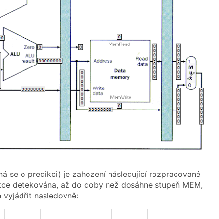
 se o predikci) je zahození následující rozpracované
strukce detekována, až do doby než dosáhne stupeň MEM,
 vyjádřit nasledovně:
———
———
———
———
———