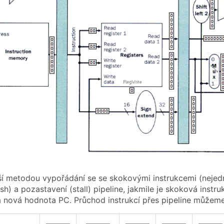
í metodou vypořádání se se skokovými instrukcemi (nejedná
lush) a pozastavení (stall) pipeline, jakmile je skoková in
 nová hodnota PC. Průchod instrukcí přes pipeline můžeme
———
———
———
———
———