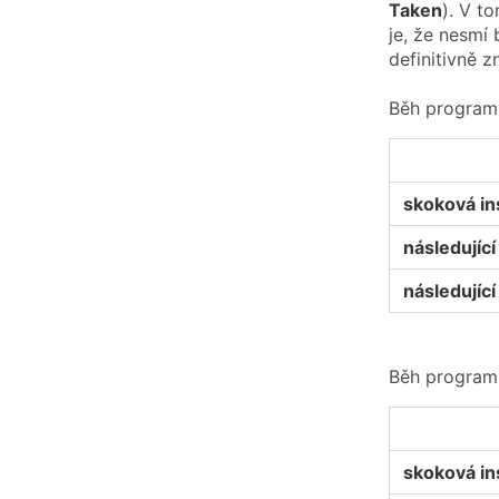
Taken
). V t
je, že nesmí
definitivně 
Běh program
skoková in
následující 
následující 
Běh program
skoková in