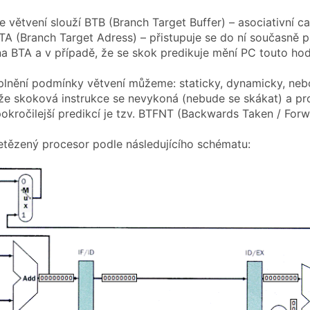
le větvení slouží BTB (Branch Target Buffer) – asociativní c
TA (Branch Target Adress) – přistupuje se do ní současně 
na BTA a v případě, že se skok predikuje mění PC touto ho
plnění podmínky větvení můžeme: staticky, dynamicky, nebo
že skoková instrukce se nevykoná (nebude se skákat) a p
pokročilejší predikcí je tzv. BTFNT (Backwards Taken / For
tězený procesor podle následujícího schématu: