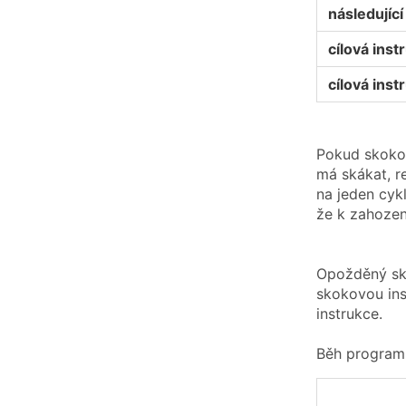
následující 
cílová inst
cílová inst
Pokud skokov
má skákat, r
na jeden cykl
že k zahozen
Opožděný sk
skokovou inst
instrukce.
Běh programu