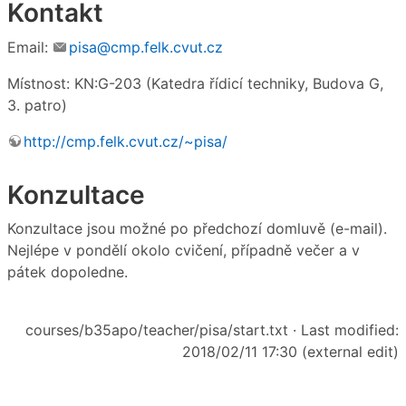
Kontakt
Email:
pisa@cmp.felk.cvut.cz
Místnost: KN:G-203 (Katedra řídicí techniky, Budova G,
3. patro)
http://cmp.felk.cvut.cz/~pisa/
Konzultace
Konzultace jsou možné po předchozí domluvě (e-mail).
Nejlépe v pondělí okolo cvičení, případně večer a v
pátek dopoledne.
courses/b35apo/teacher/pisa/start.txt
· Last modified:
2018/02/11 17:30 (external edit)