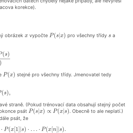
novacích datech chyběly nějaké případy, ale nevyřeší
lacova korekce).
P
(
s
|
x
)
x
s
(
|
)
aný obrázek
vypočte
pro všechny třídy
a
x
P
s
x
s
)
P
(
x
)
(
)
P
s
)
P
(
x
)
(
)
e
stejné pro všechny třídy. Jmenovatel tedy
P
x
(
s
)
,
(
)
,
P
s
vé straně. (Pokud trénovací data obsahují stejný počet
P
(
s
|
x
)
∝
P
(
x
|
s
)
(
|
)
∝
(
|
)
 dokonce psát
. Obecně to ale neplatí.)
P
s
x
P
x
s
ále psát, že
P
(
x
[
1
]
|
s
)
⋅
…
⋅
P
(
x
[
n
]
|
s
)
.
⋅
(
[
1
]
|
)
⋅
…
⋅
(
[
]
|
)
.
P
x
s
P
x
n
s