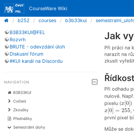
CourseWare Wiki
b252
courses
b3b33kui
semestralni_uloh
B3B33KUI@FEL
Jak vy
Rozvrh
BRUTE - odevzdání úloh
Při práci na
Diskusní fórum
narazit na r
zkusit vyřeš
#KUI kanál na Discordu
Řídkost
NAVIGATION
Při odhadu 
B3B33KUI
nulové. Např
x
[
0
]
Cvičení
[
0
]
pixelu (
)
x
x
[
0
]
=
255
[
0
]
=
255
,
Zkoušky
x
první pixel bí
Přednášky
Semestrální úlohy
Může se doko