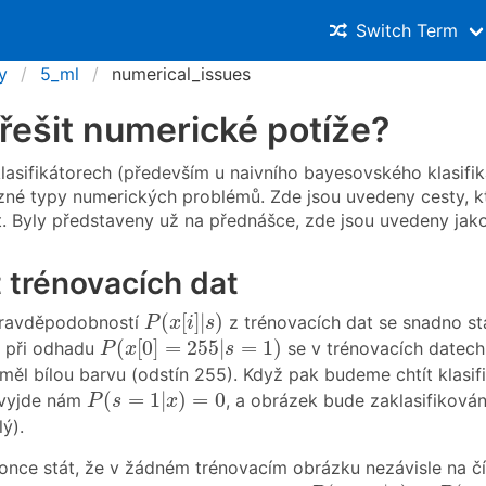
Switch Term
y
5_ml
numerical_issues
řešit numerické potíže?
 klasifikátorech (především u naivního bayesovského klasifi
ůzné typy numerických problémů. Zde jsou uvedeny cesty, k
it. Byly představeny už na přednášce, zde jsou uvedeny jako
 trénovacích dat
P
(
x
[
i
]
|
s
)
(
[
]
|
)
pravděpodobností
z trénovacích dat se snadno s
P
x
i
s
P
(
x
[
0
]
=
255
|
s
=
1
)
(
[
0
]
=
255
|
=
1
)
. při odhadu
se v trénovacích datech 
P
x
s
 měl bílou barvu (odstín 255). Když pak budeme chtít klas
P
(
s
=
1
|
x
)
=
0
(
=
1
|
)
=
0
 vyjde nám
, a obrázek bude zaklasifikován 
P
s
x
lý).
nce stát, že v žádném trénovacím obrázku nezávisle na čí
P
(
s
=
0
|
x
)
=
P
(
s
=
1
|
x