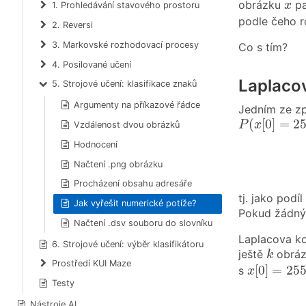
x
obrázku
pa
x
1. Prohledávání stavového prostoru
podle čeho ro
2. Reversi
3. Markovské rozhodovací procesy
Co s tím?
4. Posilované učení
Laplaco
5. Strojové učení: klasifikace znaků
Argumenty na příkazové řádce
Jedním ze zp
P
(
x
[
0
]
=
25
(
[
0
]
=
2
P
x
Vzdálenost dvou obrázků
Hodnocení
Načtení .png obrázku
Procházení obsahu adresáře
tj. jako podí
Jak vyřešit numerické potíže?
Pokud žádný 
Načtení .dsv souboru do slovníku
Laplacova ko
6. Strojové učení: výběr klasifikátoru
k
ještě
obráz
k
x
[
0
]
=
255
Prostředí KUI Maze
[
0
]
=
25
s
x
Testy
Nástroje AI