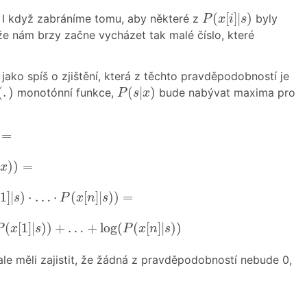
P
(
x
[
i
]
|
s
)
(
[
]
|
)
 I když zabráníme tomu, aby některé z
byly
P
x
i
s
že nám brzy začne vycházet tak malé číslo, které
jako spíš o zjištění, která z těchto pravděpodobností je
(
.
)
P
(
s
|
x
)
(
.
)
(
|
)
monotónní funkce,
bude nabývat maxima pro
P
s
x
)
=
=
|
x
)
)
=
|
)
)
=
x
[
1
]
|
s
)
⋅
…
⋅
P
(
x
[
n
]
|
s
)
)
=
1
]
|
)
⋅
…
⋅
(
[
]
|
)
)
=
s
P
x
n
s
P
(
x
[
1
]
|
s
)
)
+
…
+
log
(
P
(
x
[
n
]
|
s
)
)
(
[
1
]
|
)
)
+
…
+
log
(
(
[
]
|
)
)
P
x
s
P
x
n
s
le měli zajistit, že žádná z pravděpodobností nebude 0,