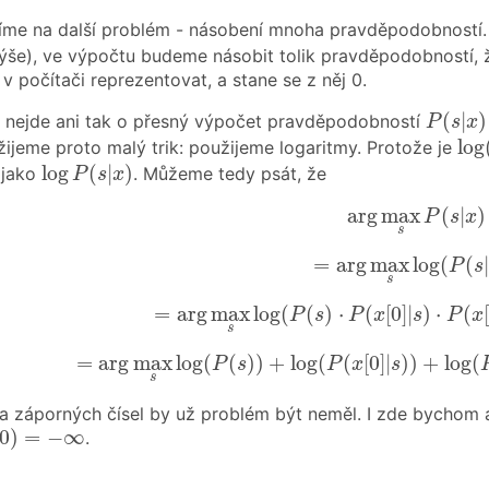
íme na další problém - násobení mnoha pravděpodobností.
výše), ve výpočtu budeme násobit tolik pravděpodobností, 
 počítači reprezentovat, a stane se z něj 0.
P
(
s
|
x
)
(
|
)
 nejde ani tak o přesný výpočet pravděpodobností
P
s
x
log
log
užijeme proto malý trik: použijeme logaritmy. Protože je
log
P
(
s
|
x
)
log
(
|
)
 jako
. Můžeme tedy psát, že
P
s
x
arg
max
s
P
(
s
|
x
arg
max
(
|
)
P
s
x
s
=
arg
max
s
log
(
P
(
s
=
arg
max
log
(
(
P
s
s
=
arg
max
s
log
(
P
(
s
)
⋅
P
(
x
[
0
]
|
s
)
⋅
P
(
x
=
arg
max
log
(
(
)
⋅
(
[
0
]
|
)
⋅
(
[
P
s
P
x
s
P
x
s
=
arg
max
s
log
(
P
(
s
)
)
+
log
(
P
(
x
[
0
]
|
s
)
)
+
log
(
=
arg
max
log
(
(
)
)
+
log
(
(
[
0
]
|
)
)
+
log
(
P
s
P
x
s
s
a záporných čísel by už problém být neměl. I zde bychom a
(
0
)
=
−
∞
0
)
=
−
∞
.