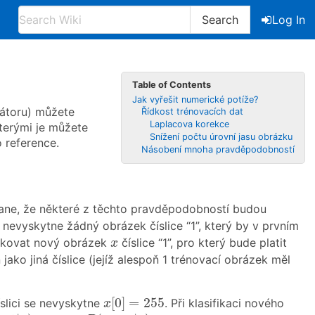
Search
Log In
Table of Contents
Jak vyřešit numerické potíže?
kátoru) můžete
Řídkost trénovacích dat
Laplacova korekce
terými je můžete
Snížení počtu úrovní jasu obrázku
 reference.
Násobení mnoha pravděpodobností
tane, že některé z těchto pravděpodobností budou
nevyskytne žádný obrázek číslice “1”, který by v prvním
x
ifikovat nový obrázek
číslice “1”, pro který bude platit
x
jako jiná číslice (jejíž alespoň 1 trénovací obrázek měl
x
[
0
]
=
255
[
0
]
=
255
slici se nevyskytne
. Při klasifikaci nového
x
)
=
…
=
P
(
s
=
9
|
x
)
=
0