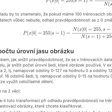
(
[
0
]
=
255
|
=
1
)
=
P
x
s
(
N
ladu by to znamenalo, že pokud máme 100 trénovacích obrá
datech vůbec nebude, odhad pravděpodobnosti se z 0 změ
P
(
x
[
0
]
=
255
|
s
=
1
)
=
N
(
x
[
0
]
=
255
,
s
=
1
)
+
k
N
(
[
0
]
=
255
,
=
N
x
s
(
[
0
]
=
255
|
=
1
)
=
P
x
s
(
=
1
)
+
25
N
s
počtu úrovní jasu obrázku
bem, jak snížit pravděpodobnost, že se v trénovacích date
elu, je snížit počet úrovní šedi, které obrázek používá. V
a 2, tj. namapovat odstíny 0-127 na hodnotu 0 a odstíny 
apř. 16 odstínů šedi, tj. namapovat odstíny 0-15 na hodnotu
ze využít celočíselné dělení.
 na 2 věci:
te-li tuto transformaci při odhadu pravděpodobností na tr
testovací obrázky, které chcete klasifikovat.