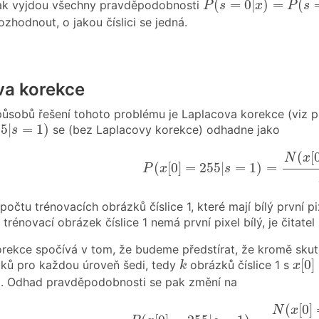
(
=
0
|
)
=
(
k vyjdou všechny pravděpodobnosti
P
s
x
P
s
zhodnout, o jakou číslici se jedná.
va korekce
ůsobů řešení tohoto problému je Laplacova korekce (viz 
5
|
s
=
1
)
55
|
=
1
)
se (bez Laplacovy korekce) odhadne jako
s
P
(
x
[
0
]
=
255
|
s
=
1
)
=
N
(
x
[
0
]
=
2
(
[
N
x
(
[
0
]
=
255
|
=
1
)
=
P
x
s
l počtu trénovacích obrázků číslice 1, které mají bílý první 
trénovací obrázek číslice 1 nemá první pixel bílý, je čitat
rekce spočívá v tom, že budeme předstírat, že kromě skut
x
[
0
]
k
[
0
]
ků pro každou úroveň šedi, tedy
obrázků číslice 1 s
k
x
5
. Odhad pravděpodobnosti se pak změní na
P
(
x
[
0
]
=
255
|
s
=
1
)
=
N
(
x
[
0
]
=
25
(
[
0
]
N
x