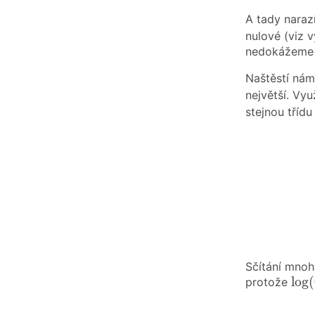
A tady naraz
nulové (viz 
nedokážeme v
Naštěstí nám
největší. Vy
stejnou třídu
Sčítání mnoh
log
log
(
protože