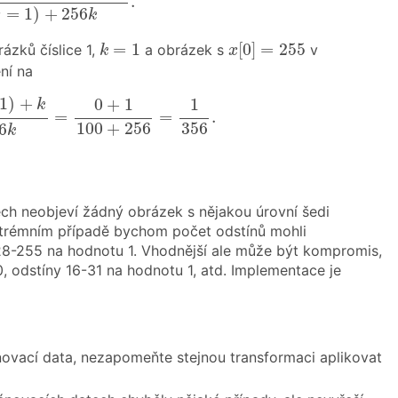
.
=
1
)
+
256
s
k
x
[
0
]
=
255
k
=
1
=
1
[
0
]
=
255
zků číslice 1,
a obrázek s
v
k
x
ní na
(
s
=
1
)
+
256
k
=
0
+
1
100
+
256
=
1
356
.
1
)
+
0
+
1
1
k
=
=
.
356
100
+
256
6
k
ch neobjeví žádný obrázek s nějakou úrovní šedi
 extrémním případě bychom počet odstínů mohli
128-255 na hodnotu 1. Vhodnější ale může být kompromis,
 0, odstíny 16-31 na hodnotu 1, atd. Implementace je
énovací data, nezapomeňte stejnou transformaci aplikovat