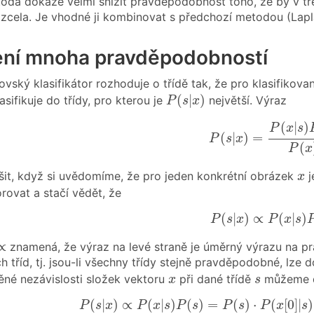
oda dokáže velmi snížit pravděpodobnost toho, že by v tré
zcela. Je vhodné ji kombinovat s předchozí metodou (Lap
ní mnoha pravděpodobností
ovský klasifikátor rozhoduje o třídě tak, že pro klasifikov
P
(
s
|
x
)
(
|
)
sifikuje do třídy, pro kterou je
největší. Výraz
P
s
x
P
(
s
|
x
)
=
P
(
x
|
s
)
P
(
s
(
|
)
P
x
s
(
|
)
=
P
s
x
(
P
x
x
šit, když si uvědomíme, že pro jeden konkrétní obrázek
j
x
ovat a stačí vědět, že
P
(
s
|
x
)
∝
P
(
x
|
s
)
P
(
|
)
∝
(
|
)
P
s
x
P
x
s
∝
∝
znamená, že výraz na levé straně je úměrný výrazu na pra
h tříd, tj. jsou-li všechny třídy stejně pravděpodobné, lze
x
s
né nezávislosti složek vektoru
při dané třídě
můžeme d
x
s
P
(
s
|
x
)
∝
P
(
x
|
s
)
P
(
s
)
=
P
(
s
)
⋅
P
(
x
[
0
]
|
s
)
⋅
(
|
)
∝
(
|
)
(
)
=
(
)
⋅
(
[
0
]
|
)
P
s
x
P
x
s
P
s
P
s
P
x
s