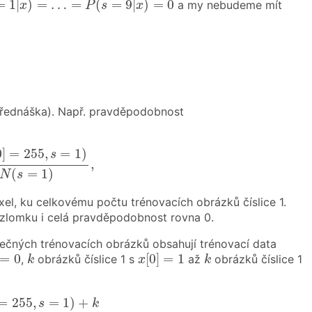
=
1
|
)
=
…
=
(
=
9
|
)
=
0
a my nebudeme mít
x
P
s
x
přednáška). Např. pravděpodobnost
55
,
s
=
1
)
N
(
s
=
1
)
,
0
]
=
255
,
=
1
)
s
,
(
=
1
)
N
s
pixel, ku celkovému počtu trénovacích obrázků číslice 1.
el zlomku i celá pravděpodobnost rovna 0.
ečných trénovacích obrázků obsahují trénovací data
=
0
x
[
0
]
=
1
k
k
=
0
[
0
]
=
1
,
obrázků číslice 1 s
až
obrázků číslice 1
k
x
k
5
,
s
=
1
)
+
k
N
(
s
=
1
)
+
256
k
.
=
255
,
=
1
)
+
s
k