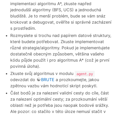
implementaci algoritmu A*, zkuste napřed
jednodušší algoritmy (BFS, UCS) a jednoduchá
bludiště. Je to menší problém, bude se vám snáz
krokovat a debugovat, ověříte si správné zacházení
s prostředím.
Rozmyslete si trochu nad papírem datové struktury,
které budete potřebovat. Zkuste implementovat
různé strategie/algoritmy. Pokud je implementujete
dostatečně obecným způsobem, většina vašeho
kódu půjde použít i pro algoritmus A* (což je první
povinná úloha).
Zkuste svůj algoritmus v modulu
agent.py
odevzdat do
BRUTE
a prozkoumejte, jakou
zpětnou vazbu vám hodnoticí skript poskytl.
Část bodů je za nalezení validní cesty do cíle, část
za nalezení optimální cesty; za prozkoumání větší
oblasti než je potřeba jsou naopak bodové srážky.
Ale pozor: co stačilo v této úloze nemusí stačit v