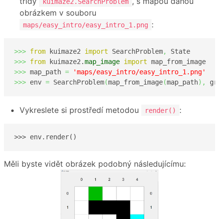
třídy
, s mapou danou
kuimaze2.SearchProblem
obrázkem v souboru
:
maps/easy_intro/easy_intro_1.png
>>>
from
 kuimaze2 
import
 SearchProblem
,
>>>
from
 kuimaze2.
map_image
import
>>>
 map_path 
=
'maps/easy_intro/easy_intro_1.png'
>>>
 env 
=
 SearchProblem
(
map_from_image
(
map_path
)
,
 gr
Vykreslete si prostředí metodou
:
render()
>>> env.render()
Měli byste vidět obrázek podobný následujícímu: