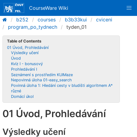
CourseWare Wiki
b252
courses
b3b33kui
cviceni
program_po_tydnech
tyden_01
Table of Contents
01 Úvod, Prohledávání
Výsledky učení
Úvod
Kvíz I - bonusový
Prohledávání I
Seznámení s prostředím KUIMaze
Nepovinná úloha 01-easy_search
Povinná úloha 1: Hledání cesty v bludišti algoritmem A*
různé
Domácí úkol
01 Úvod, Prohledávání
Výsledky učení