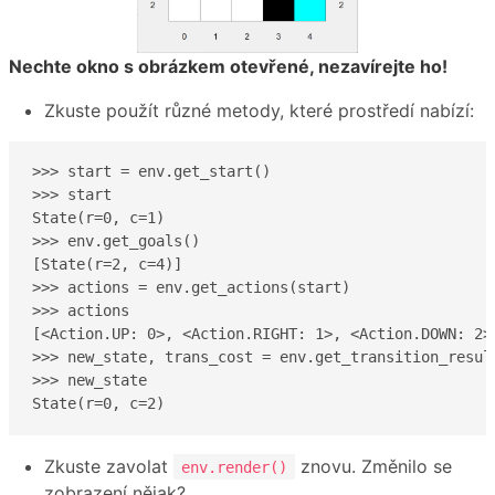
Nechte okno s obrázkem otevřené, nezavírejte ho!
Zkuste použít různé metody, které prostředí nabízí:
>>> start = env.get_start()

>>> start

State(r=0, c=1)

>>> env.get_goals()

[State(r=2, c=4)]

>>> actions = env.get_actions(start)

>>> actions

[<Action.UP: 0>, <Action.RIGHT: 1>, <Action.DOWN: 2>,
>>> new_state, trans_cost = env.get_transition_result
>>> new_state

State(r=0, c=2)
Zkuste zavolat
znovu. Změnilo se
env.render()
zobrazení nějak?