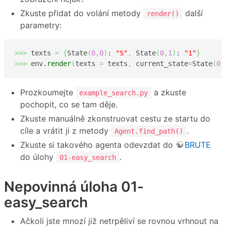
Zkuste přidat do volání metody
další
render()
parametry:
>>>
 texts 
=
{
State
(
0
,
0
)
: 
"S"
,
 State
(
0
,
1
)
: 
"1"
}
>>>
 env.
render
(
texts 
=
 texts
,
 current_state
=
State
(
0
,
Prozkoumejte
a zkuste
example_search.py
pochopit, co se tam děje.
Zkuste manuálně zkonstruovat cestu ze startu do
cíle a vrátit ji z metody
.
Agent.find_path()
Zkuste si takového agenta odevzdat do
BRUTE
do úlohy
.
01-easy_search
Nepovinná úloha 01-
easy_search
Ačkoli jste mnozí již netrpěliví se rovnou vrhnout na