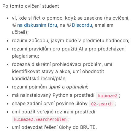
Po tomto cvičení student
ví, kde si říct o pomoc, když se zasekne (na cvičení,
na diskusním fóru
, na
Discordu
, emailem
učiteli);
rozumí způsobu, jakým bude v předmětu hodnocen;
rozumí pravidlům pro použití AI a pro předcházení
plagiarismu;
rozezná diskrétní prohledávací problém, umí
identifikovat stavy a akce, umí ohodnotit
kandidátské řešení/plán;
rozumí pojmům
úplný
a
optimální
;
má nainstalovaný Python a prostředí
;
kuimaze2
chápe zadání první povinné úlohy
;
02-search
umí použít veřejné rozhraní prostředí
;
kuimaze2.SearchProblem
umí odevzdat řešení úlohy do BRUTE.