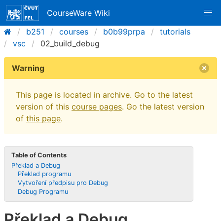
CourseWare Wiki
b251
courses
b0b99prpa
tutorials
vsc
02_build_debug
Warning
This page is located in archive. Go to the latest
version of this
course pages
. Go the latest version
of
this page
.
Table of Contents
Překlad a Debug
Překlad programu
Vytvoření předpisu pro Debug
Debug Programu
Překlad a Debug