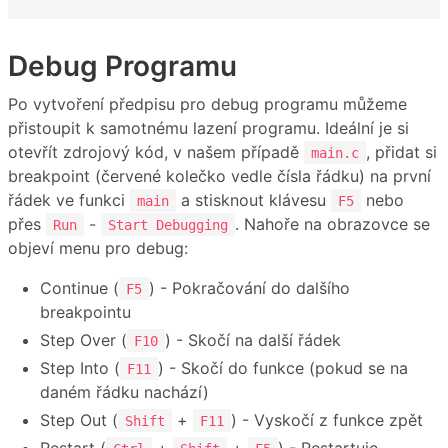
Debug Programu
Po vytvoření předpisu pro debug programu můžeme
přistoupit k samotnému lazení programu. Ideální je si
otevřít zdrojový kód, v našem případě
, přidat si
main.c
breakpoint (červené kolečko vedle čísla řádku) na první
řádek ve funkci
a stisknout klávesu
nebo
main
F5
přes
-
. Nahoře na obrazovce se
Run
Start Debugging
objeví menu pro debug:
Continue (
) - Pokračování do dalšího
F5
breakpointu
Step Over (
) - Skočí na další řádek
F10
Step Into (
) - Skočí do funkce (pokud se na
F11
daném řádku nachází)
Step Out (
+
) - Vyskočí z funkce zpět
Shift
F11
Restart (
+
+
) - Restartuje