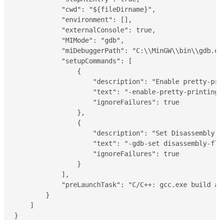
            "cwd": "${fileDirname}",

            "environment": [],

            "externalConsole": true,

            "MIMode": "gdb",

            "miDebuggerPath": "C:\\MinGW\\bin\\gdb.ex
            "setupCommands": [

                {

                    "description": "Enable pretty-pri
                    "text": "-enable-pretty-printing"
                    "ignoreFailures": true

                },

                {

                    "description": "Set Disassembly F
                    "text": "-gdb-set disassembly-fla
                    "ignoreFailures": true

                }

            ],

            "preLaunchTask": "C/C++: gcc.exe build ac
        }

    ]

}