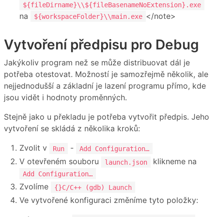
${fileDirname}\\${fileBasenameNoExtension}.exe
na
</note>
${workspaceFolder}\\main.exe
Vytvoření předpisu pro Debug
Jakýkoliv program než se může distribuovat dál je
potřeba otestovat. Možností je samozřejmě několik, ale
nejjednodušší a základní je lazení programu přímo, kde
jsou vidět i hodnoty proměnných.
Stejně jako u překladu je potřeba vytvořit předpis. Jeho
vytvoření se skládá z několika kroků:
Zvolit v
-
Run
Add Configuration…
V otevřeném souboru
klikneme na
launch.json
Add Configuration…
Zvolíme
{}C/C++ (gdb) Launch
Ve vytvořené konfiguraci změníme tyto položky: