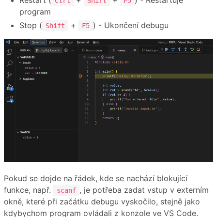
Ctrl
Shift
F5
program
Stop (
+
) - Ukončení debugu
Shift
F5
Pokud se dojde na řádek, kde se nachází blokující
funkce, např.
, je potřeba zadat vstup v externím
scanf
okně, které při začátku debugu vyskočilo, stejně jako
kdybychom program ovládali z konzole ve VS Code.