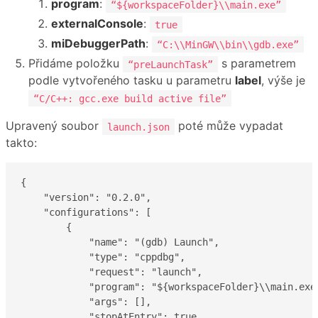
program
:
“${workspaceFolder}\\main.exe”
externalConsole
:
true
miDebuggerPath
:
“C:\\MinGW\\bin\\gdb.exe”
Přidáme položku
s parametrem
“preLaunchTask”
podle vytvořeného tasku u parametru
label
, výše je
“C/C++: gcc.exe build active file”
Upravený soubor
poté může vypadat
launch.json
takto:
{

    "version": "0.2.0",

    "configurations": [

        {

            "name": "(gdb) Launch",

            "type": "cppdbg",

            "request": "launch",

            "program": "${workspaceFolder}\\main.exe"
            "args": [],

            "stopAtEntry": true,
