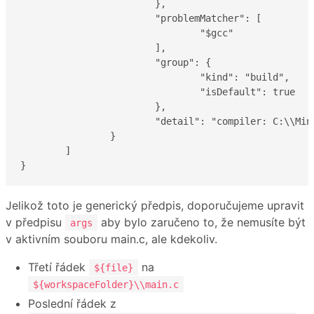
			},

			"problemMatcher": [

				"$gcc"

			],

			"group": {

				"kind": "build",

				"isDefault": true

			},

			"detail": "compiler: C:\\MinGW\\bin\\gcc.exe"

		}

	]

}
Jelikož toto je generický předpis, doporučujeme upravit
v předpisu
aby bylo zaručeno to, že nemusíte být
args
v aktivním souboru main.c, ale kdekoliv.
Třetí řádek
na
${file}
${workspaceFolder}\\main.c
Poslední řádek z