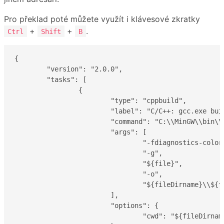
Pro překlad poté můžete využít i klávesové zkratky
+
+
.
Ctrl
Shift
B
{

	"version": "2.0.0",

	"tasks": [

		{

			"type": "cppbuild",

			"label": "C/C++: gcc.exe build active file",

			"command": "C:\\MinGW\\bin\\gcc.exe",

			"args": [

				"-fdiagnostics-color=always",

				"-g",

				"${file}",

				"-o",

				"${fileDirname}\\${fileBasenameNoExtension}.exe"

			],

			"options": {

				"cwd": "${fileDirname}"
