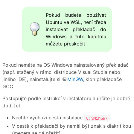
Pokud budete používat
Ubuntu ve WSL, není třeba
instalovat překladač do
Windows a tuto kapitolu
můžete přeskočit
Pokud nemáte na
OS
Windows nainstalovaný překladač
(např. stažený v rámci distribuce Visual Studia nebo
jiného IDE), nainstalujte si
MinGW
, klon překladače
GCC.
Postupujte podle instrukcí v instalátoru a určite je dobré
dodržet:
Nechte výchozí cestu instalace
C:\MinGW\
V cestě k překladači by neměl být znak s diakritikou
(mezera se dá přežít)