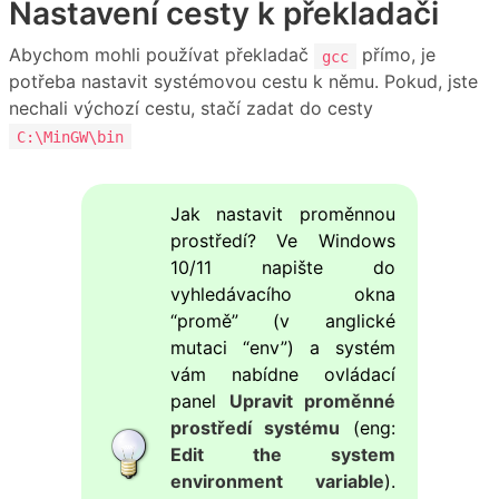
Nastavení cesty k překladači
Abychom mohli používat překladač
přímo, je
gcc
potřeba nastavit systémovou cestu k němu. Pokud, jste
nechali výchozí cestu, stačí zadat do cesty
C:\MinGW\bin
Jak nastavit proměnnou
prostředí? Ve Windows
10/11 napište do
vyhledávacího okna
“promě” (v anglické
mutaci “env”) a systém
vám nabídne ovládací
panel
Upravit proměnné
prostředí systému
(eng:
Edit the system
environment variable
).