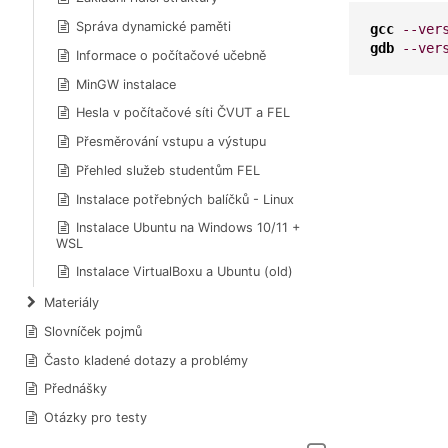
Správa dynamické paměti
gcc
--ver
gdb
--ver
Informace o počítačové učebně
MinGW instalace
Hesla v počítačové síti ČVUT a FEL
Přesměrování vstupu a výstupu
Přehled služeb studentům FEL
Instalace potřebných balíčků - Linux
Instalace Ubuntu na Windows 10/11 +
WSL
Instalace VirtualBoxu a Ubuntu (old)
Materiály
Slovníček pojmů
Často kladené dotazy a problémy
Přednášky
Otázky pro testy