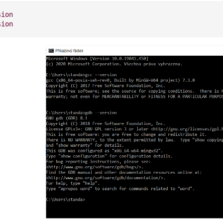
sion
sion