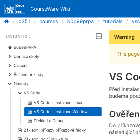
CourseWare Wiki
b251
courses
b0b99prpa
tutorials
vsc
Warning
NAVIGATION
B0B99PRPA
This page 
Domácí úkoly
Cvičení
VS Co
Řešené příklady
Návody
Před instalac
VS Code
budeme použí
VS Code - instalace Linux
Ověřen
VS Code - instalace Windows
Překlad a Debug
Do příkazové
Základní příkazy příkazové řádky
následující p
Základní řídicí struktury