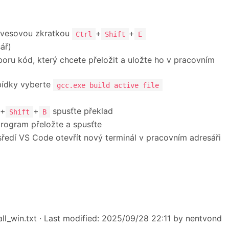
lávesovou zkratkou
+
+
Ctrl
Shift
E
ář)
boru kód, který chcete přeložit a uložte ho v pracovním
bídky vyberte
gcc.exe build active file
+
+
spusťte překlad
Shift
B
rogram přeložte a spusťte
ředí VS Code otevřít nový terminál v pracovním adresáři
ll_win.txt
· Last modified: 2025/09/28 22:11 by
nentvond