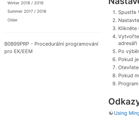
Nastav
Winter 2018 / 2019
Spustťe
Summer 2017 / 2018
Nastavt
Older
Klikněte
Vytvořte
adresáři
B0B99PRP - Procedurální programování
pro EK/EEM
Po výbě
Pokud je
Otevřete
Pokud m
Program 
Odkaz
Using Min