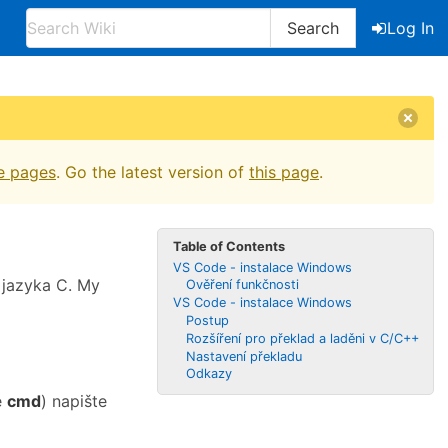
Search
Log In
e pages
. Go the latest version of
this page
.
Table of Contents
VS Code - instalace Windows
í jazyka C. My
Ověření funkčnosti
VS Code - instalace Windows
Postup
Rozšíření pro překlad a laděni v C/C++
Nastavení překladu
Odkazy
e
cmd
) napište