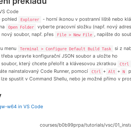
ení překladu
 VS Code
e pohled
- horní ikonou v postranní liště nebo k
Explorer
 na
vyberte pracovní složku (např. nový adres
Open Folder
 nový soubor, např. přes
, napište do sou
File > New File
ru menu
si z na
Terminal > Configure Default Build Task
 třeba upravte konfigurační JSON soubor a uložte ho
 soubor, který chcete přelořit a klávesovou zkratkou
Ctrl
áte nainstalovaný Code Runner, pomocí
+
+
p
Ctrl
Alt
N
lze spustit v Command Shellu, nebo je možné přímo v pros
y
gw-w64 in VS Code
courses/b0b99prpa/tutorials/vsc/01_insta