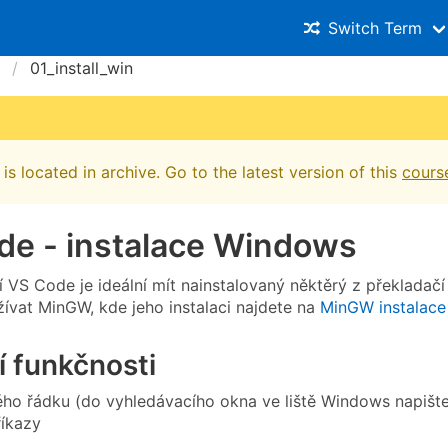
Switch Term
01_install_win
is located in archive. Go to the latest version of this
cours
de - instalace Windows
í VS Code je ideální mít nainstalovaný něktěrý z překladač
vat MinGW, kde jeho instalaci najdete na
MinGW instalace
í funkčnosti
ho řádku (do vyhledávacího okna ve liště Windows napišt
říkazy