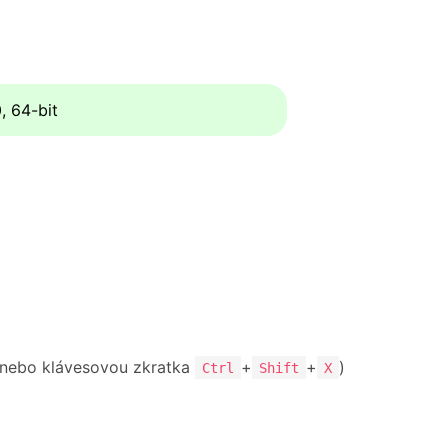
, 64-bit
nebo klávesovou zkratka
+
+
)
Ctrl
Shift
X