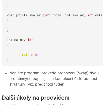
}
void
 pricti_skalar 
(
int
*
pole
,
int
 skalar
,
int
 velik
{
}
int
 main
(
void
)
{
return
0
;
}
Napište program, provede prohození (swap) dvou
proměnných popisujících komplexní číslo pomocí
struktury (viz. předchozí týden)
Další úkoly na procvičení