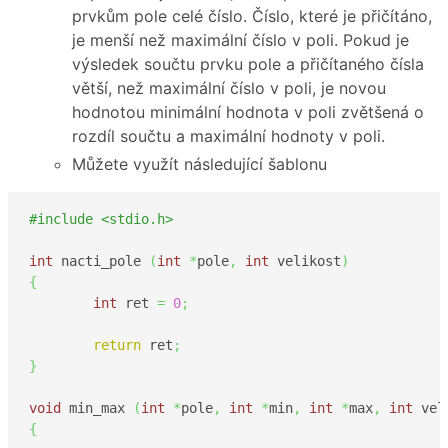
prvkům pole celé číslo. Číslo, které je přičítáno,
je menší než maximální číslo v poli. Pokud je
výsledek součtu prvku pole a přičítaného čísla
větší, než maximální číslo v poli, je novou
hodnotou minimální hodnota v poli zvětšená o
rozdíl součtu a maximální hodnoty v poli.
Můžete využít následující šablonu
#include <stdio.h>
int
 nacti_pole 
(
int
*
pole
,
int
 velikost
)
{
int
 ret 
=
0
;
return
 ret
;
}
void
 min_max 
(
int
*
pole
,
int
*
min
,
int
*
max
,
int
 vel
{