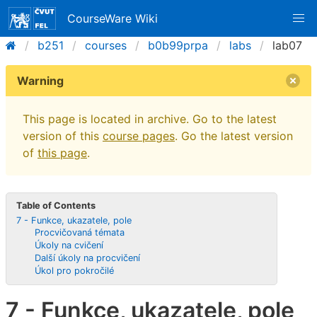
CourseWare Wiki
b251
courses
b0b99prpa
labs
lab07
Warning
This page is located in archive. Go to the latest
version of this
course pages
. Go the latest version
of
this page
.
Table of Contents
7 - Funkce, ukazatele, pole
Procvičovaná témata
Úkoly na cvičení
Další úkoly na procvičení
Úkol pro pokročilé
7 - Funkce, ukazatele, pole