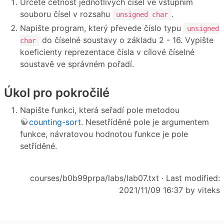
Určete četnost jednotlivých čísel ve vstupním
souboru čísel v rozsahu
.
unsigned char
Napište program, který převede číslo typu
unsigned
do číselné soustavy o základu 2 - 16. Vypište
char
koeficienty reprezentace čísla v cílové číselné
soustavě ve správném pořadí.
Úkol pro pokročilé
Napište funkci, která seřadí pole metodou
counting-sort
. Nesetříděné pole je argumentem
funkce, návratovou hodnotou funkce je pole
setříděné.
courses/b0b99prpa/labs/lab07.txt
· Last modified:
2021/11/09 16:37 by
viteks