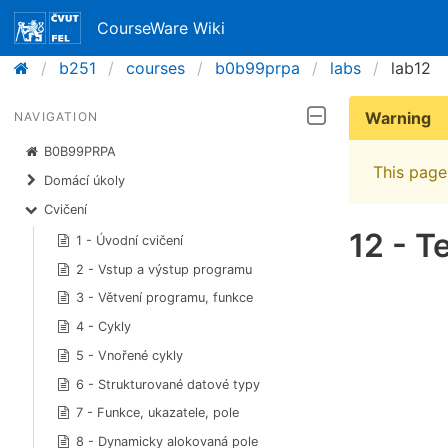
CourseWare Wiki
b251
courses
b0b99prpa
labs
lab12
Warning
NAVIGATION
B0B99PRPA
This page 
Domácí úkoly
Cvičení
12 - T
1 - Úvodní cvičení
2 - Vstup a výstup programu
3 - Větvení programu, funkce
4 - Cykly
5 - Vnořené cykly
6 - Strukturované datové typy
7 - Funkce, ukazatele, pole
8 - Dynamicky alokovaná pole