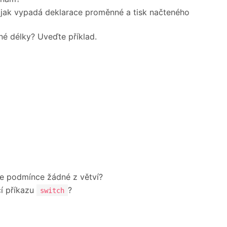
 jak vypadá deklarace proměnné a tisk načteného
é délky? Uveďte příklad.
je podmínce žádné z větví?
í příkazu
?
switch