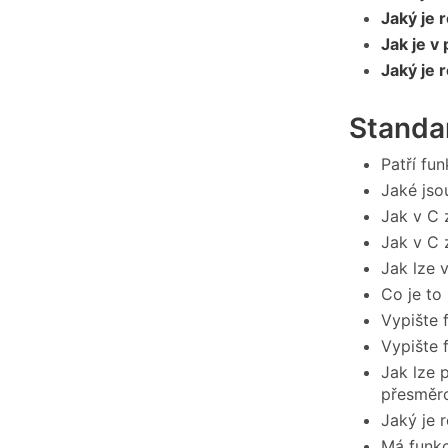
Jaký je 
Jak je v
Jaký je 
Standar
Patří fu
Jaké js
Jak v C 
Jak v C 
Jak lze 
Co je to
Vypište 
Vypište 
Jak lze 
přesměro
Jaký je 
Má funk