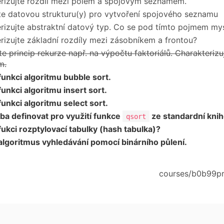
rizujte rozdíl mezi polem a spojovým seznamem.
e datovou strukturu(y) pro vytvoření spojového seznamu
rizujte abstraktní datový typ. Co se pod tímto pojmem mys
rizujte základní rozdíly mezi zásobníkem a frontou?
te princip rekurze např. na výpočtu faktoriálů. Charakterizuj
m.
funkci algoritmu bubble sort.
funkci algoritmu insert sort.
funkci algoritmu select sort.
eba definovat pro využití funkce
ze standardní kni
qsort
fukci rozptylovací tabulky (hash tabulka)?
algoritmus vyhledávání pomocí binárního půlení.
courses/b0b99prp