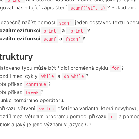
govat následující zápis čtení
? Pokud ano,
scanf(“%i”, a)
bezpečně načíst pomocí
jeden odstavec textu obecn
scanf
rozdíl mezi funkcí
a
?
printf
fprintf
rozdíl mezi funkcí
a
?
scanf
fscanf
struktury
atového typu může být řídící proměnná cyklu
?
for
rozdíl mezi cykly
a
?
while
do-while
obí příkaz
?
continue
obí příkaz
?
break
funkci ternárního operátoru.
 příkazu větvení
ošetřena varianta, která nevyhovu
switch
rozdíl mezi větením programu pomocí příkazu
a pomoc
if
 blok a jaký je jeho význam v jazyce C?