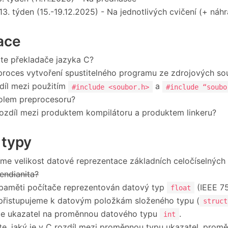
 13. týden (15.-19.12.2025) - Na jednotlivých cvičení (+ náh
ace
te překladače jazyka C?
proces vytvoření spustitelného programu ze zdrojových so
díl mezi použitím
a
#include <soubor.h>
#include “soubo
olem preprocesoru?
rozdíl mezi produktem kompilátoru a produktem linkeru?
 typy
ı́me velikost datové reprezentace základnı́ch celočíselnýc
 endianita?
 paměti počítače reprezentován datový typ
(IEEE 7
float
přistupujeme k datovým položkám složeného typu (
struct
te ukazatel na proměnnou datového typu
.
int
te, jaký je v C rozdíl mezi proměnnou typu ukazatel, prom