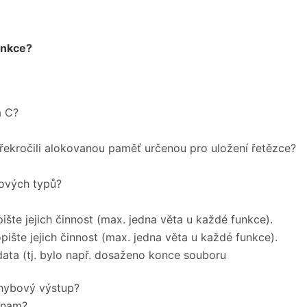
unkce?
a C?
překročili alokovanou paměť určenou pro uložení řetězce?
ových typů?
šte jejich činnost (max. jedna věta u každé funkce).
ište jejich činnost (max. jedna věta u každé funkce).
 data (tj. bylo např. dosaženo konce souboru
chybový výstup?
znam?