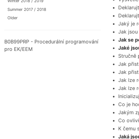
Winter 2018 / 2019
Deklaruj
Summer 2017 / 2018
Deklaruj
Older
Jaký je 
Jak jsou
Jak se p
B0B99PRP - Procedurální programování
Jaké js
pro EK/EEM
Stručně 
Jak přis
Jak přis
Jak lze r
Jak lze r
Inicializ
Co je ho
Jakým zp
Co ovliv
K čemu s
Jaká jso