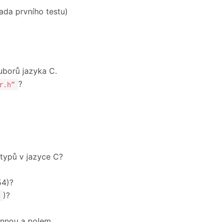
rada prvního testu)
uborů jazyka C.
?
r.h”
h typů v jazyce C?
54)?
)?
ěnnou a polem.