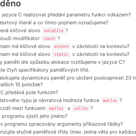
íděno
v jazyce C realizovat předání parametru funkci odkazem?
 textový literál a co tímto pojmem označujeme?
ená klíčové slovo
?
volatile
louží modifikátor
?
const
znam má klíčové slovo
v závislosti na kontextu?
extern
znam má klíčové slovo
v závislosti na kontextu?
static
y paměti dle způsobu alokace rozlišujeme v jazyce C?
te čtyři specifikátory paměťových tříd.
alokujete dynamickou paměť pro uložení posloupnosti 20 
dalších 10 položek?
 C předává pole funkcím?
atováho typu je návratová hodnota funkce
?
malloc
rozdíl mezi funkcemi
a
?
malloc
calloc
v programu zjistit jeho jméno?
 v programu zpracovány argumenty příkazové řádky?
rizujte stučně paměťové třídy (max. jedna věta pro každo