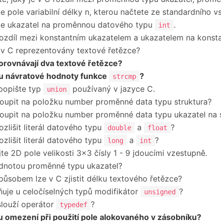
te pole variabilní délky n, kterou načtete ze standardního v
te ukazatel na proměnnou datového typu
.
int
rozdíl mezi konstantním ukazatelem a ukazatelem na konst
 v C reprezentovány textové řetězce?
orovnávají dva textové řetězce?
ou návratové hodnoty funkce
?
strcmp
popište typ
používaný v jazyce C.
union
toupit na položku number proměnné data typu struktura?
toupit na položku number proměnné data typu ukazatel na 
ozlišit literál datového typu
a
?
double
float
ozlišit literál datového typu
a
?
long
int
ujte 2D pole velikosti 3×3 čísly 1 - 9 jdoucími vzestupně.
dnotou proměnné typu ukazatel?
ůsobem lze v C zjistit délku textového řetězce?
ňuje u celočíselných typů modifikátor
?
unsigned
louží operátor
?
typedef
u omezení při použití pole alokovaného v zásobníku?