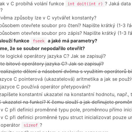
jak v C probíhá volání funkce
? Jaká data
int doit(int r)
y?
věma způsoby lze v C vytvářet konstanty?
ůsobem otevřete soubor pro čtení? Napište krátký (1-3 ř
ůsobem otevřete soubor pro zápis? Napište krátký (1-3 ř
slouží funkce
a jaké má parametry?
fseek
tíme, že se soubor nepodařilo otevřít?
te logické operátory jazyka C? Jak se zapisují?
te bitové operátory jazyka C? Jak se zapisují?
realizujete dělení a násobení dvěma s využitím operátorů 
jazyce C pointerová (ukazatelová) aritmetika a jak se použí
 jazyce C používá operátor přetypování?
zapíšete konstantní ukazatel na konstantní hodnotu, např.,
C ukazatel na funkci? K čemu slouží a jak definujete promě
 C při definici proměnné typu pole, proměnnou přímo inici
 C při definici proměnné typu struct inicializovat pouze u
 operátor
?
sizeof