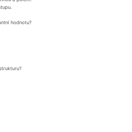
stupu.
antní hodnotu?
strukturu?