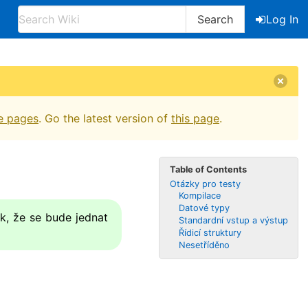
Search
Log In
e pages
. Go the latest version of
this page
.
Table of Contents
Otázky pro testy
Kompilace
Datové typy
k, že se bude jednat
Standardní vstup a výstup
Řídicí struktury
Nesetříděno