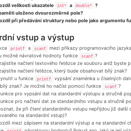
rozdíl velikosti ukazatele
a
?
int*
double*
 paměti uloženo dvourozměrné pole?
rozdíl při předávání struktury nebo pole jako argumentu f
dní vstup a výstup
nkce
a
mezi příkazy programovacího jazyk
printf
scanf
ou možné návratové hodnoty funkce
?
scanf
zajistíte načtení textového řetězce ze souboru aniž byste 
zajistíte načtení řetězce, který bude obsahovat bílý znak?
vynutit u funkce
vypsání znaménka u číselných dat
printf
 bílý znak? Je možné ho načíst pomocí funkce
?
scanf
funkce pro vypsání dat na standardní výstupu a stručně popi
funkce pro načtení dat ze standardního vstupu a stručně pop
poznat, že při čtení standardního vstupu nepřijdou již další
vaného na standardní vstup)?
rozdíl mezi zápisem na standardní výstup a na standardní 
ce
návratovou hodnotu? Pokud ano, jaký je její vý
printf