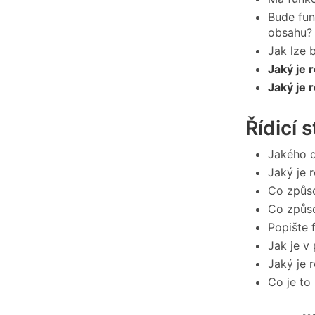
Bude fun
obsahu?
Jak lze 
Jaký je 
Jaký je 
Řídicí 
Jakého d
Jaký je 
Co způs
Co způs
Popište 
Jak je v
Jaký je 
Co je to