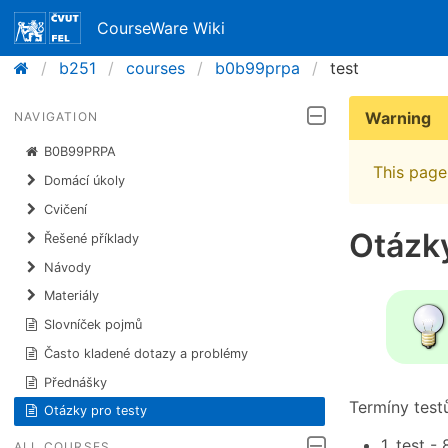
CourseWare Wiki
b251
courses
b0b99prpa
test
Warning
NAVIGATION
B0B99PRPA
This page 
Domácí úkoly
Cvičení
Otázky
Řešené příklady
Návody
Materiály
Slovníček pojmů
Často kladené dotazy a problémy
Přednášky
Termíny test
Otázky pro testy
1. test -
ALL COURSES