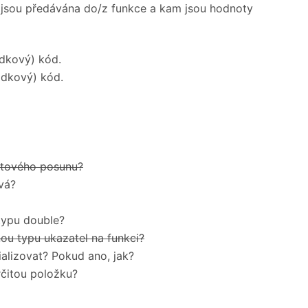
 jsou předávána do/z funkce a kam jsou hodnoty
ádkový) kód.
ádkový) kód.
bitového posunu?
vá?
 typu double?
nou typu ukazatel na funkci?
alizovat? Pokud ano, jak?
rčitou položku?