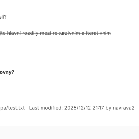
lí?
te hlavní rozdíly mezi rekurzivním a iterativním
hovny?
a/test.txt
· Last modified: 2025/12/12 21:17 by
navrava2