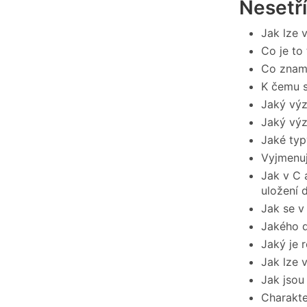
Nesetř
Jak lze 
Co je to
Co znam
K čemu s
Jaký vý
Jaký vý
Jaké typ
Vyjmenuj
Jak v C 
uložení 
Jak se v
Jakého d
Jaký je 
Jak lze 
Jak jsou
Charakte