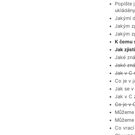
Popište 
ukládán
Jakými d
Jakým zp
Jakým zp
K čemu 
Jak zjis
Jaké zná
Jaké zná
Jak v C 
Co je v 
Jak se v
Jak v C 
Co je v 
Můžeme v
Můžeme v
Co vrací