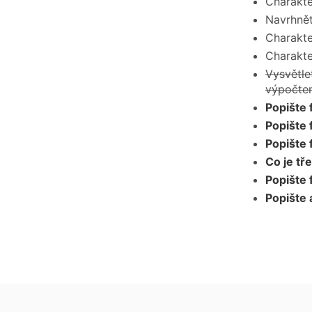
Charakte
Navrhnět
Charakte
Charakte
Vysvětle
výpočte
Popište 
Popište 
Popište 
Co je tř
Popište 
Popište 