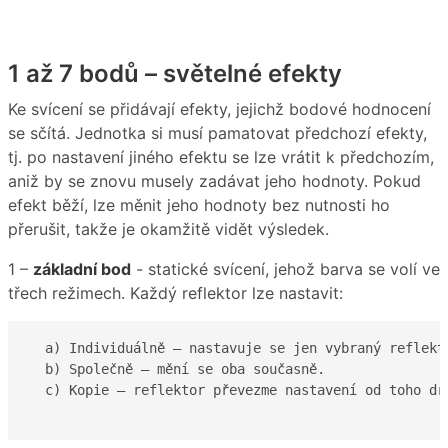
1 až 7 bodů – světelné efekty
Ke svícení se přidávají efekty, jejichž bodové hodnocení
se sčítá. Jednotka si musí pamatovat předchozí efekty,
tj. po nastavení jiného efektu se lze vrátit k předchozím,
aniž by se znovu musely zadávat jeho hodnoty. Pokud
efekt běží, lze měnit jeho hodnoty bez nutnosti ho
přerušit, takže je okamžitě vidět výsledek.
1 –
základní bod
- statické svícení, jehož barva se volí ve
třech režimech. Každý reflektor lze nastavit:
  a) Individuálně – nastavuje se jen vybraný reflekto
  b) Společně – mění se oba současně.

  c) Kopie – reflektor převezme nastavení od toho dru