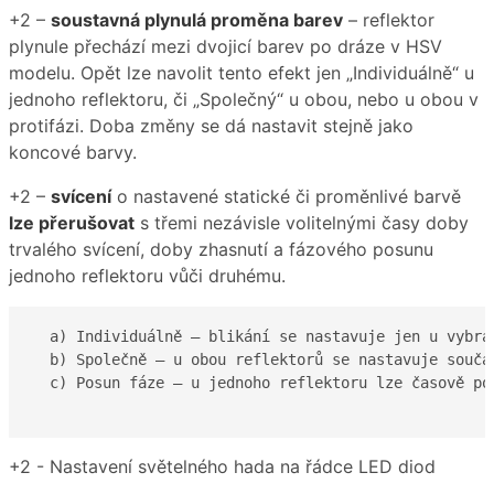
+2 –
soustavná plynulá proměna barev
– reflektor
plynule přechází mezi dvojicí barev po dráze v HSV
modelu. Opět lze navolit tento efekt jen „Individuálně“ u
jednoho reflektoru, či „Společný“ u obou, nebo u obou v
protifázi. Doba změny se dá nastavit stejně jako
koncové barvy.
+2 –
svícení
o nastavené statické či proměnlivé barvě
lze přerušovat
s třemi nezávisle volitelnými časy doby
trvalého svícení, doby zhasnutí a fázového posunu
jednoho reflektoru vůči druhému.
  a) Individuálně – blikání se nastavuje jen u vybra
  b) Společně – u obou reflektorů se nastavuje součas
  c) Posun fáze – u jednoho reflektoru lze časově po
+2 - Nastavení světelného hada na řádce LED diod