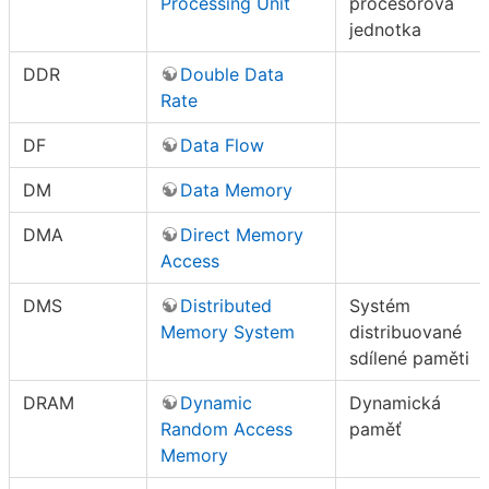
Processing Unit
procesorová
jednotka
DDR
Double Data
Rate
DF
Data Flow
DM
Data Memory
DMA
Direct Memory
Access
DMS
Distributed
Systém
Memory System
distribuované
sdílené paměti
DRAM
Dynamic
Dynamická
Random Access
paměť
Memory