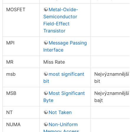
MOSFET
Metal-Oxide-
Semiconductor
Field-Effect
Transistor
MPI
Message Passing
Interface
MR
Miss Rate
msb
most significant
Nejvýznamnější
bit
bit
MSB
Most Significant
Nejvýznamnější
Byte
bajt
NT
Not Taken
NUMA
Non-Uniform
Memory Access