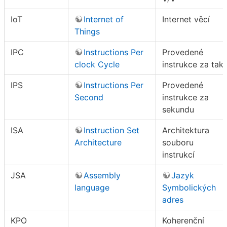
IoT
Internet of
Internet věcí
Things
IPC
Instructions Per
Provedené
clock Cycle
instrukce za takt
IPS
Instructions Per
Provedené
Second
instrukce za
sekundu
ISA
Instruction Set
Architektura
Architecture
souboru
instrukcí
JSA
Assembly
Jazyk
language
Symbolických
adres
KPO
Koherenční