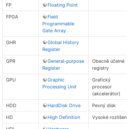
FP
Floating Point
FPGA
Field
Programmable
Gate Array
GHR
Global History
Register
GPR
General-purpose
Obecně účelné
Register
registry
GPU
Graphic
Grafický
Processing Unit
procesor
(akcelerátor)
HDD
HardDisk Drive
Pevný disk
HD
High Definition
Vysoké rozlišení