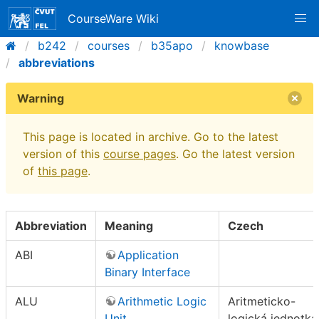
CourseWare Wiki
b242
courses
b35apo
knowbase
abbreviations
Warning
This page is located in archive. Go to the latest
version of this
course pages
. Go the latest version
of
this page
.
Abbreviation
Meaning
Czech
ABI
Application
Binary Interface
ALU
Arithmetic Logic
Aritmeticko-
Unit
logická jednotka