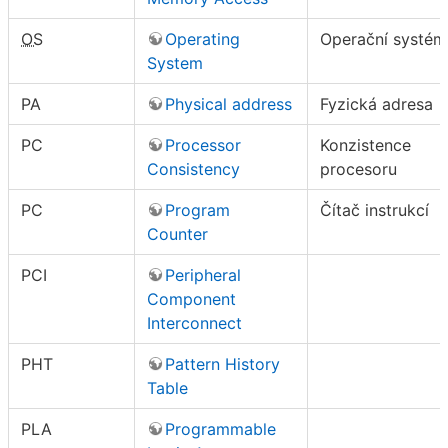
OS
Operating
Operační systém
System
PA
Physical address
Fyzická adresa
PC
Processor
Konzistence
Consistency
procesoru
PC
Program
Čítač instrukcí
Counter
PCI
Peripheral
Component
Interconnect
PHT
Pattern History
Table
PLA
Programmable