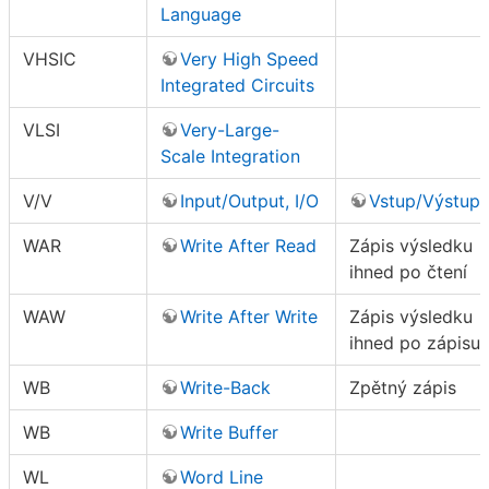
Language
VHSIC
Very High Speed
Integrated Circuits
VLSI
Very-Large-
Scale Integration
V/V
Input/Output, I/O
Vstup/Výstup
WAR
Write After Read
Zápis výsledku
ihned po čtení
WAW
Write After Write
Zápis výsledku
ihned po zápisu
WB
Write-Back
Zpětný zápis
WB
Write Buffer
WL
Word Line