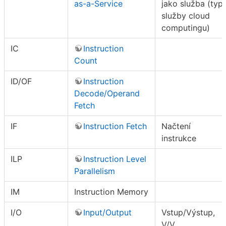
as-a-Service
jako služba (typ
služby cloud
computingu)
IC
Instruction
Count
ID/OF
Instruction
Decode/Operand
Fetch
IF
Instruction Fetch
Načtení
instrukce
ILP
Instruction Level
Parallelism
IM
Instruction Memory
I/O
Input/Output
Vstup/Výstup,
V/V