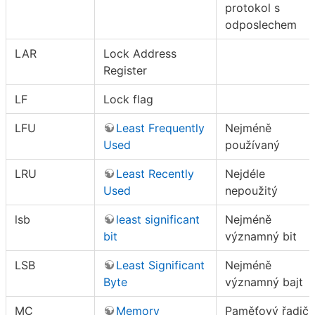
protokol s
odposlechem
LAR
Lock Address
Register
LF
Lock flag
LFU
Least Frequently
Nejméně
Used
používaný
LRU
Least Recently
Nejdéle
Used
nepoužitý
lsb
least significant
Nejméně
bit
významný bit
LSB
Least Significant
Nejméně
Byte
významný bajt
MC
Memory
Paměťový řadič