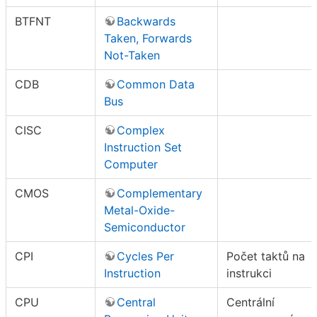
BTFNT
Backwards
Taken, Forwards
Not-Taken
CDB
Common Data
Bus
CISC
Complex
Instruction Set
Computer
CMOS
Complementary
Metal-Oxide-
Semiconductor
CPI
Cycles Per
Počet taktů na
Instruction
instrukci
CPU
Central
Centrální