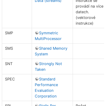
Data (streams)
instrukce se
provádí na více
datech.
(vektorové
instrukce)
SMP
Symmetric
MultiProcessor
SMS
Shared Memory
System
SNT
Strongly Not
Taken
SPEC
Standard
Performance
Evaluation
Corporation
SPI
Stalls Per
Počet