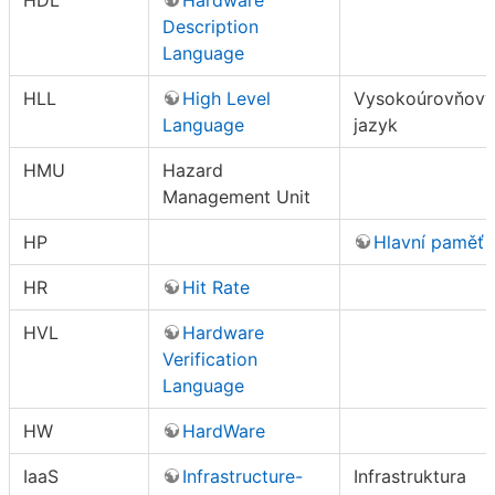
HDL
Hardware
Description
Language
HLL
High Level
Vysokoúrovňový
Language
jazyk
HMU
Hazard
Management Unit
HP
Hlavní paměť
HR
Hit Rate
HVL
Hardware
Verification
Language
HW
HardWare
IaaS
Infrastructure-
Infrastruktura