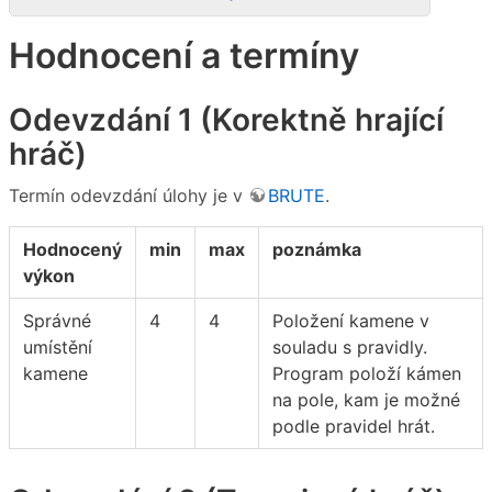
Hodnocení a termíny
Odevzdání 1 (Korektně hrající
hráč)
Termín odevzdání úlohy je v
BRUTE
.
Hodnocený
min
max
poznámka
výkon
Správné
4
4
Položení kamene v
umístění
souladu s pravidly.
kamene
Program položí kámen
na pole, kam je možné
podle pravidel hrát.