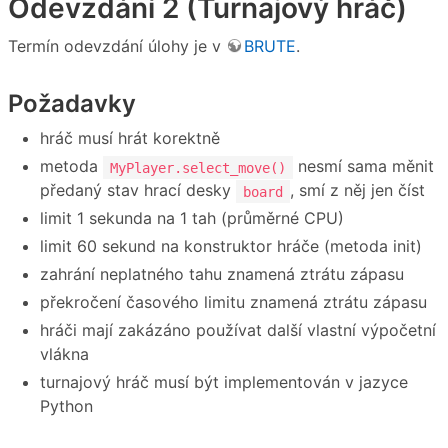
Odevzdání 2 (Turnajový hráč)
Termín odevzdání úlohy je v
BRUTE
.
Požadavky
hráč musí hrát korektně
metoda
nesmí sama měnit
MyPlayer.select_move()
předaný stav hrací desky
, smí z něj jen číst
board
limit 1 sekunda na 1 tah (průměrné CPU)
limit 60 sekund na konstruktor hráče (metoda init)
zahrání neplatného tahu znamená ztrátu zápasu
překročení časového limitu znamená ztrátu zápasu
hráči mají zakázáno používat další vlastní výpočetní
vlákna
turnajový hráč musí být implementován v jazyce
Python