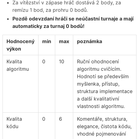
Za vítězství v zápase hráč dostává 2 body, za
remízu 1 bod, za prohru 0 bodů.
Pozdě odevzdaní hráči se neúčastní turnaje a mají
automaticky za turnaj 0 bodů!
Hodnocený
min
max
poznámka
výkon
Kvalita
0
10
Ruční ohodnocení
algoritmu
algoritmu cvičícím.
Hodnotí se především
myšlenka, přístup,
struktura implementace
a další kvalitativní
vlastnosti algoritmu.
Kvalita
0
6
Komentáře, struktura,
kódu
elegance, čistota kódu,
vhodné pojmenování