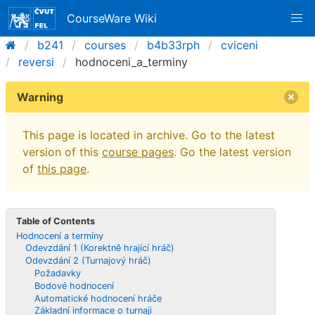
CourseWare Wiki
b241
courses
b4b33rph
cviceni
reversi
hodnoceni_a_terminy
Warning
This page is located in archive. Go to the latest
version of this
course pages
. Go the latest version
of
this page
.
Table of Contents
Hodnocení a termíny
Odevzdání 1 (Korektně hrající hráč)
Odevzdání 2 (Turnajový hráč)
Požadavky
Bodové hodnocení
Automatické hodnocení hráče
Základní informace o turnaji