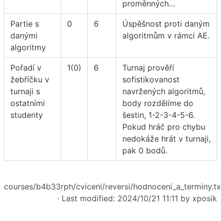
proměnných…
Partie s
0
6
Úspěšnost proti daným
danými
algoritmům v rámci AE.
algoritmy
Pořadí v
1(0)
6
Turnaj prověří
žebříčku v
sofistikovanost
turnaji s
navržených algoritmů,
ostatními
body rozdělíme do
studenty
šestin, 1-2-3-4-5-6.
Pokud hráč pro chybu
nedokáže hrát v turnaji,
pak 0 bodů.
courses/b4b33rph/cviceni/reversi/hodnoceni_a_terminy.tx
· Last modified: 2024/10/21 11:11 by
xposik