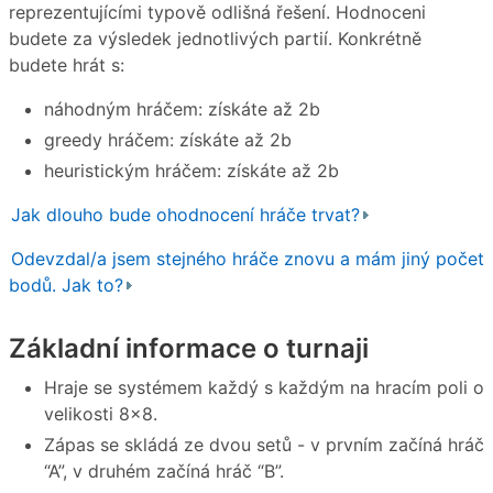
reprezentujícími typově odlišná řešení. Hodnoceni
budete za výsledek jednotlivých partií. Konkrétně
budete hrát s:
náhodným hráčem: získáte až 2b
greedy hráčem: získáte až 2b
heuristickým hráčem: získáte až 2b
Jak dlouho bude ohodnocení hráče trvat?
Odevzdal/a jsem stejného hráče znovu a mám jiný počet
bodů. Jak to?
Základní informace o turnaji
Hraje se systémem každý s každým na hracím poli o
velikosti 8×8.
Zápas se skládá ze dvou setů - v prvním začíná hráč
“A”, v druhém začíná hráč “B”.