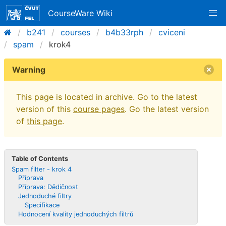
CourseWare Wiki
b241
courses
b4b33rph
cviceni
spam
krok4
Warning
This page is located in archive. Go to the latest
version of this
course pages
. Go the latest version
of
this page
.
Table of Contents
Spam filter - krok 4
Příprava
Příprava: Dědičnost
Jednoduché filtry
Specifikace
Hodnocení kvality jednoduchých filtrů