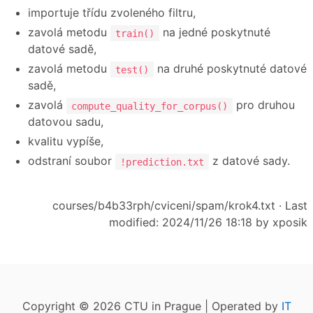
importuje třídu zvoleného filtru,
zavolá metodu
na jedné poskytnuté
train()
datové sadě,
zavolá metodu
na druhé poskytnuté datové
test()
sadě,
zavolá
pro druhou
compute_quality_for_corpus()
datovou sadu,
kvalitu vypíše,
odstraní soubor
z datové sady.
!prediction.txt
courses/b4b33rph/cviceni/spam/krok4.txt
· Last
modified: 2024/11/26 18:18 by
xposik
Copyright © 2026 CTU in Prague | Operated by
IT