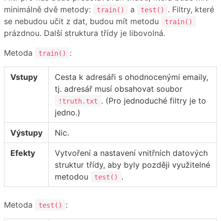
minimálně dvě metody:
a
. Filtry, které
train()
test()
se nebudou učit z dat, budou mít metodu
train()
prázdnou. Další struktura třídy je libovolná.
Metoda
:
train()
Vstupy
Cesta k adresáři s ohodnocenými emaily,
tj. adresář musí obsahovat soubor
. (Pro jednoduché filtry je to
!truth.txt
jedno.)
Výstupy
Nic.
Efekty
Vytvoření a nastavení vnitřních datových
struktur třídy, aby byly později využitelné
metodou
.
test()
Metoda
:
test()