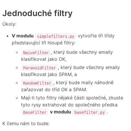
Jednoduché filtry
Úkoly:
V modulu
vytvořte tři třídy
simplefilters.py
představující tři hloupé filtry:
, který bude všechny emaily
NaiveFilter
klasifikovat jako OK,
, který bude všechny emaily
ParanoidFilter
klasifikovat jako SPAM, a
, který bude maily náhodně
RandomFilter
zařazovat do tříd OK a SPAM.
Mají-li tyto filtry nějaké části společné, zkuste
tyto rysy extrahovat do společného předka
v modulu
.
BaseFilter
basefilter.py
K čemu nám to bude: