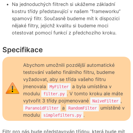
Na jednoduchých filtrech si ukážeme základní
kostru třídy představující v našem “frameworku”
spamový filtr. Současně budeme mít k dispozici
nějaké filtry, jejichž kvalitu si budeme moci
otestovat pomocí funkcí z předchozího kroku.
Specifikace
Abychom umožnili pozdější automatické
testování vašeho finálního filtru, budeme
vyžadovat, aby se třída vašeho filtru
jmenovala
a byla umístěna v
MyFilter
modulu
. V tomto kroku ale máte
filter.py
vytvořit 3 třídy pojmenované
,
NaiveFilter
a
umístěné v
ParanoidFilter
RandomFilter
modulu
.
simplefilters.py
Filtr pro nás bude představován třídou, která bude mít