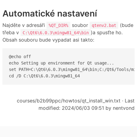
Automatické nastavení
Najděte v adresáři
soubor
(bude
%QT_DIR%
qtenv2.bat
třeba v
)a spusťte ho.
C:\Qt6\6.0.3\mingw81_64\bin
Obsah souboru bude vypadat asi takto:
@echo off

echo Setting up environment for Qt usage...

set PATH=C:\Qt6\6.0.3\mingw81_64\bin;C:/Qt6/Tools/min
cd /D C:\Qt6\6.0.3\mingw81_64
courses/b2b99ppc/howtos/qt_install_win.txt
· Last
modified: 2024/06/03 09:51 by
nentvond