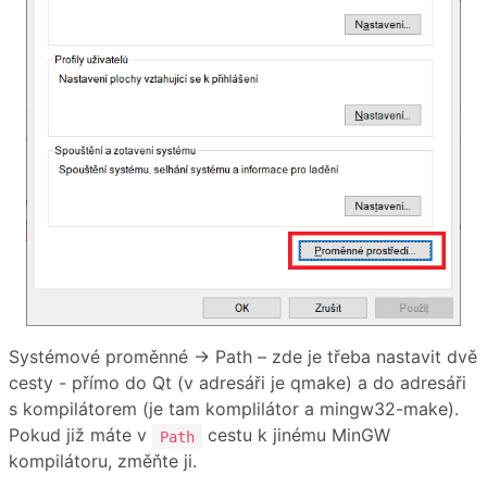
Systémové proměnné → Path – zde je třeba nastavit dvě
cesty - přímo do Qt (v adresáři je qmake) a do adresáři
s kompilátorem (je tam komplilátor a mingw32-make).
Pokud již máte v
cestu k jinému MinGW
Path
kompilátoru, změňte ji.