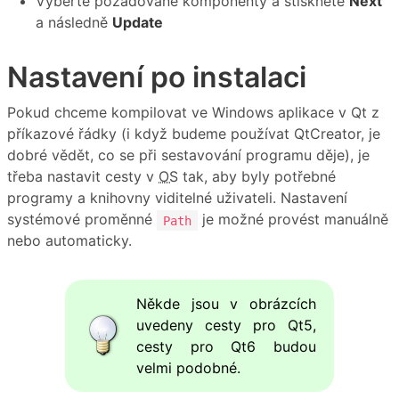
Vyberte požadované komponenty a stiskněte
Next
a následně
Update
Nastavení po instalaci
Pokud chceme kompilovat ve Windows aplikace v Qt z
příkazové řádky (i když budeme používat QtCreator, je
dobré vědět, co se při sestavování programu děje), je
třeba nastavit cesty v
OS
tak, aby byly potřebné
programy a knihovny viditelné uživateli. Nastavení
systémové proměnné
je možné provést manuálně
Path
nebo automaticky.
Někde jsou v obrázcích
uvedeny cesty pro Qt5,
cesty pro Qt6 budou
velmi podobné.