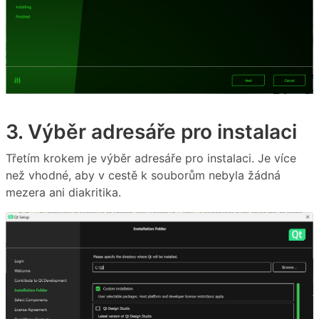
3. Výběr adresáře pro instalaci
Třetím krokem je výběr adresáře pro instalaci. Je více
než vhodné, aby v cestě k souborům nebyla žádná
mezera ani diakritika.