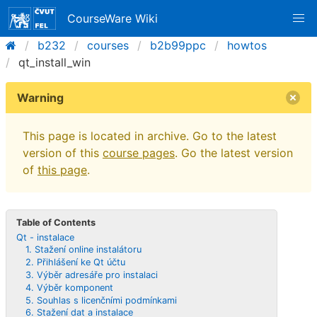
CourseWare Wiki
b232
courses
b2b99ppc
howtos
qt_install_win
Warning
This page is located in archive. Go to the latest
version of this
course pages
. Go the latest version
of
this page
.
Table of Contents
Qt - instalace
1. Stažení online instalátoru
2. Přihlášení ke Qt účtu
3. Výběr adresáře pro instalaci
4. Výběr komponent
5. Souhlas s licenčními podmínkami
6. Stažení dat a instalace