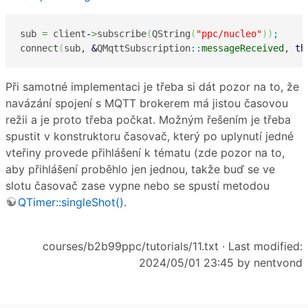
sub 
=
 client
-
>
subscribe
(
QString
(
"ppc/nucleo"
)
)
;
connect
(
sub, 
&
QMqttSubscription
::
messageReceived
, 
th
Při samotné implementaci je třeba si dát pozor na to, že
navázání spojení s MQTT brokerem má jistou časovou
režii a je proto třeba počkat. Možným řešením je třeba
spustit v konstruktoru časovač, který po uplynutí jedné
vteřiny provede přihlášení k tématu (zde pozor na to,
aby přihlášení proběhlo jen jednou, takže buď se ve
slotu časovač zase vypne nebo se spustí metodou
QTimer::singleShot()
.
courses/b2b99ppc/tutorials/11.txt
· Last modified:
2024/05/01 23:45 by
nentvond