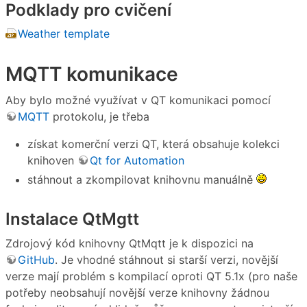
Podklady pro cvičení
Weather template
MQTT komunikace
Aby bylo možné využívat v QT komunikaci pomocí
MQTT
protokolu, je třeba
získat komerční verzi QT, která obsahuje kolekci
knihoven
Qt for Automation
stáhnout a zkompilovat knihovnu manuálně
Instalace QtMgtt
Zdrojový kód knihovny QtMqtt je k dispozici na
GitHub
. Je vhodné stáhnout si starší verzi, novější
verze mají problém s kompilací oproti QT 5.1x (pro naše
potřeby neobsahují novější verze knihovny žádnou