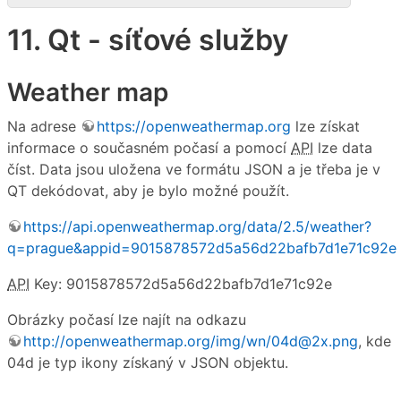
11. Qt - síťové služby
Weather map
Na adrese
https://openweathermap.org
lze získat
informace o současném počasí a pomocí
API
lze data
číst. Data jsou uložena ve formátu JSON a je třeba je v
QT dekódovat, aby je bylo možné použít.
https://api.openweathermap.org/data/2.5/weather?
q=prague&appid=9015878572d5a56d22bafb7d1e71c92e
API
Key: 9015878572d5a56d22bafb7d1e71c92e
Obrázky počasí lze najít na odkazu
http://openweathermap.org/img/wn/04d@2x.png
, kde
04d je typ ikony získaný v JSON objektu.