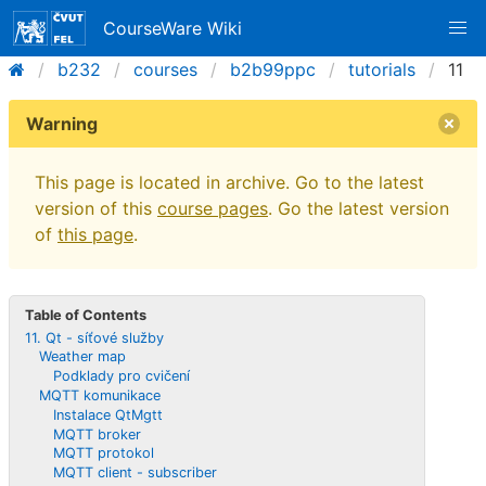
CourseWare Wiki
b232
courses
b2b99ppc
tutorials
11
Warning
This page is located in archive. Go to the latest
version of this
course pages
. Go the latest version
of
this page
.
Table of Contents
11. Qt - síťové služby
Weather map
Podklady pro cvičení
MQTT komunikace
Instalace QtMgtt
MQTT broker
MQTT protokol
MQTT client - subscriber