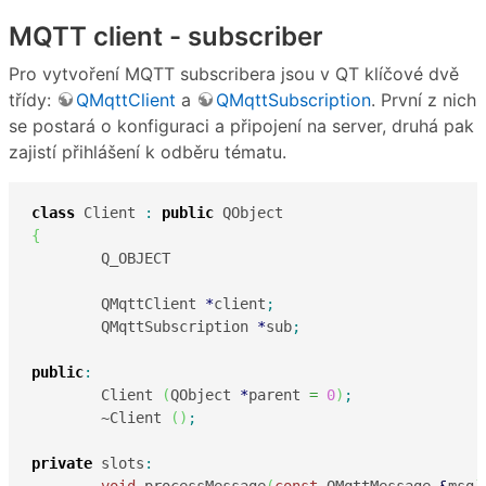
MQTT client - subscriber
Pro vytvoření MQTT subscribera jsou v QT klíčové dvě
třídy:
QMqttClient
a
QMqttSubscription
. První z nich
se postará o konfiguraci a připojení na server, druhá pak
zajistí přihlášení k odběru tématu.
class
 Client 
:
public
{
	Q_OBJECT

	QMqttClient 
*
client
;
	QMqttSubscription 
*
sub
;
public
:
	Client 
(
QObject 
*
parent 
=
0
)
;
	~Client 
(
)
;
private
 slots
:
void
 processMessage
(
const
 QMqttMessage 
&
msg
)