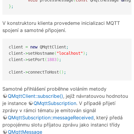
}
;
V konstruktoru klienta provedeme inicializaci MQTT
spojení a samotné připojení.
client 
=
new
 QMqttClient
;
client
-
>
setHostname
(
"localhost"
)
;
client
-
>
setPort
(
1883
)
;
client
-
>
connectToHost
(
)
;
Samotné přihlášení proběhne voláním metody
QMqttClient::subscribe()
, jejíž návratouvou hodnotou
je instance
QMqttSubscription
. V případě přijetí
zprávy v rámci tématu je emitován signál
QMqttSubscription::messageReceived
, který předá
propojénmu slotu příjatou zprávu jako instanci třídy
QMqttMessage