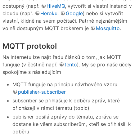
dostupný (např.
HiveMQ
, vytvořit si vlastní instanci v
cloudu (např.
Heroku
,
Google
) nebo si vytvořit
vlastní, klidně na svém počítači. Patrně nejznámějším
volně dostupným MQTT brokerem je
Mosquitto
.
MQTT protokol
Na Internetu lze najít řadu článků o tom, jak MQTT
funguje (v češtině např.
tento
). My se pro naše účely
spokojíme s následujícím
MQTT funguje na principu návrhového vzoru
publisher-subscriber
subscriber se přihlašuje k odběru zpráv, které
přicházejí v rámci tématu (topic)
publisher posílá zprávy do tématu, zpráva se
dostane ke všem subscriberům, kteří se přihlásili k
odběru