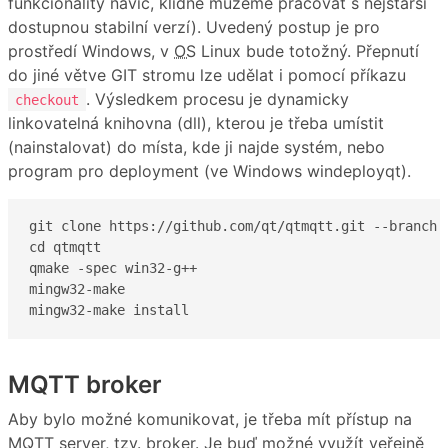
funkcionality navíc, klidně můžeme pracovat s nejstarší
dostupnou stabilní verzí). Uvedený postup je pro
prostředí Windows, v
OS
Linux bude totožný. Přepnutí
do jiné větve GIT stromu lze udělat i pomocí příkazu
. Výsledkem procesu je dynamicky
checkout
linkovatelná knihovna (dll), kterou je třeba umístit
(nainstalovat) do místa, kde ji najde systém, nebo
program pro deployment (ve Windows windeployqt).
git clone https://github.com/qt/qtmqtt.git --branch 6
cd qtmqtt

qmake -spec win32-g++

mingw32-make

mingw32-make install
MQTT broker
Aby bylo možné komunikovat, je třeba mít přístup na
MQTT server, tzv. broker. Je buď možné využít veřejně