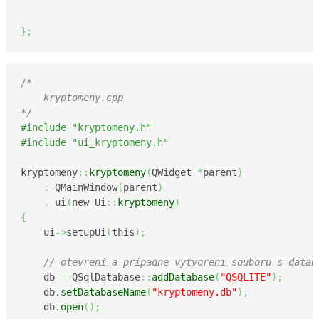
}
;
/*

    kryptomeny.cpp

*/
#include "kryptomeny.h"
#include "ui_kryptomeny.h"
kryptomeny
::
kryptomeny
(
QWidget 
*
parent
)
:
 QMainWindow
(
parent
)
,
 ui
(
new Ui
::
kryptomeny
)
{
    ui
->
setupUi
(
this
)
;
// otevreni a pripadne vytvoreni souboru s datab
    db 
=
 QSqlDatabase
::
addDatabase
(
"QSQLITE"
)
;
    db.
setDatabaseName
(
"kryptomeny.db"
)
;
    db.
open
(
)
;