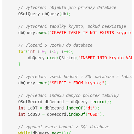
// vytvoreni objektu pro prikazy databaze
    QSqlQuery dbQuery
(
db
)
;
// vytvoreni tabulky krypto, pokud neexistuje
    dbQuery.
exec
(
"CREATE TABLE IF NOT EXISTS krypto 
// vlozeni 5 vzorku do databaze
for
(
int
 i
=
0
;
 i
<
5
;
 i
++
)
{
        dbQuery.
exec
(
QString
(
"INSERT INTO krypto VAL
}
// vyhledani vsech hodnot z SQL databaze z tabul
    dbQuery.
exec
(
"SELECT * FROM krypto;"
)
;
// vyhledani indexu danych polozek tabulky
    QSqlRecord dbRecord 
=
 dbQuery.
record
(
)
;
int
 idDT 
=
 dbRecord.
indexOf
(
"dt"
)
;
int
 idUSD 
=
 dbRecord.
indexOf
(
"USD"
)
;
// vypsani vsech hodnot z SQL databaze
while
(
dbQuery.
next
(
)
)
{