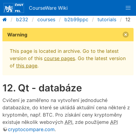
CourseWare Wiki
b232
courses
b2b99ppc
tutorials
12
Warning
This page is located in archive. Go to the latest
version of this
course pages
. Go the latest version
of
this page
.
12. Qt - databáze
Cvičení je zaměřeno na vytvoření jednoduché
databazáze, do které se ukládá aktuální cena některé z
kryptoměn, např. BTC. Pro získání ceny kryptoměny
existuje několik webových
API
, zde použijeme
API
cryptocompare.com
.