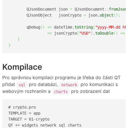
        QJsonDocument json 
=
 QJsonDocument
::
fromJson
        QJsonObject   jsonCrypto 
=
 json.
object
(
)
;
        qDebug
(
)
<<
 dateTime.
toString
(
"yyyy-MM-dd hh
<<
 jsonCrypto
[
"USD"
]
.
toDouble
(
)
<<
}
}
Kompilace
Pro správnou kompilaci programu je třeba do části QT
přidat
pro databázi,
pro komunikaci s
sql
network
webovým rozhraním a
pro zobrazení dat
charts
# crypto.pro

TEMPLATE = app

TARGET = 01-crypto

QT += widgets network sql charts
