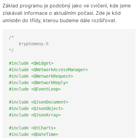
Základ programu je podobný jako ve cvičení, kde jsme
získávali informace o aktuálním počasí. Zde je kód
umístěn do třídy, kterou budeme dále rozšiřovat.
/*

    kryptomeny.h

*/
#include <QWidget>
#include <QNetworkAccessManager>
#include <QNetworkRequest>
#include <QNetworkReply>
#include <QEventLoop>
#include <QJsonDocument>
#include <QJsonObject>
#include <QJsonArray>
#include <QtCharts>
#include <QDateTime>