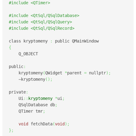
#include <QTimer>
#include <QtSql/QSqlDatabase>
#include <QtSql/QSqlQuery>
#include <QtSql/QSqlRecord>
class kryptomeny 
:
{
    Q_OBJECT

public
:
    kryptomeny
(
QWidget 
*
parent 
=
 nullptr
)
;
    ~kryptomeny
(
)
;
private
:
    Ui
::
kryptomeny
*
ui
;
    QSqlDatabase db
;
    QTimer tmr
;
void
 fetchData
(
void
)
;
}
;