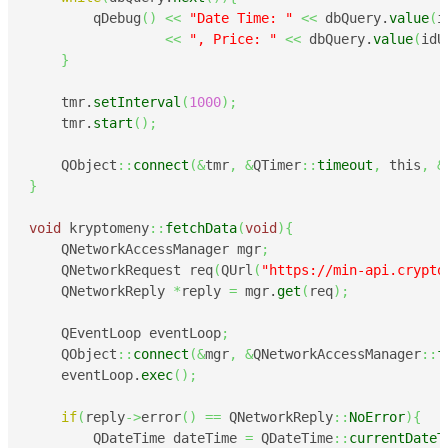
        qDebug
(
)
<<
"Date Time: "
<<
 dbQuery.
value
(
i
<<
", Price: "
<<
 dbQuery.
value
(
idU
}
    tmr.
setInterval
(
1000
)
;
    tmr.
start
(
)
;
    QObject
::
connect
(
&
tmr
,
&
QTimer
::
timeout
,
 this
,
&
}
void
 kryptomeny
::
fetchData
(
void
)
{
    QNetworkAccessManager mgr
;
    QNetworkRequest req
(
QUrl
(
"https://min-api.crypto
    QNetworkReply 
*
reply 
=
 mgr.
get
(
req
)
;
    QEventLoop eventLoop
;
    QObject
::
connect
(
&
mgr
,
&
QNetworkAccessManager
::
f
    eventLoop.
exec
(
)
;
if
(
reply
->
error
(
)
==
 QNetworkReply
::
NoError
)
{
        QDateTime dateTime 
=
 QDateTime
::
currentDateT