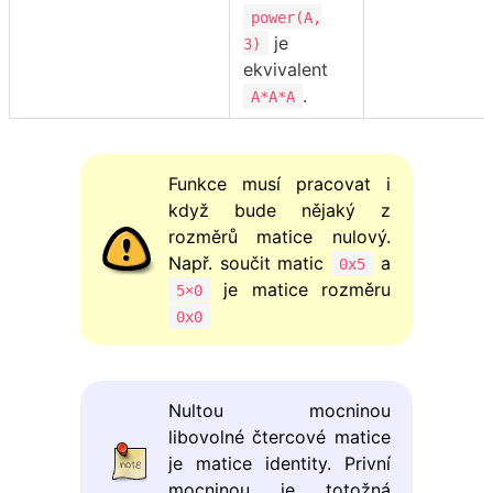
power(A,
je
3)
ekvivalent
.
A*A*A
Funkce musí pracovat i
když bude nějaký z
rozměrů matice nulový.
Např. součit matic
a
0x5
je matice rozměru
5×0
0x0
Nultou mocninou
libovolné čtercové matice
je matice identity. Privní
mocninou je totožná