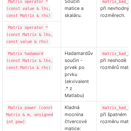
Součin
Matrix operator *
matrix_bad_s
matice a
při nevhodný
(const value & lhs,
skaláru.
rozměrech.
const Matrix & rhs)
Matrix operator *
(const Matrix & lhs,
const value & rhs)
Hadamardův
Matrix hadamard
matrix_bad_s
součin -
při neshodě
(const Matrix & lhs,
prvek po
rozměrů mati
const Matrix & rhs)
prvku
(ekvivalent
.* z
Matlabu)
Kladná
Matrix power (const
matrix_bad_s
mocnina
při špatném
Matrix & m, unsigned
čtvercové
rozměru mati
int pow)
matice: