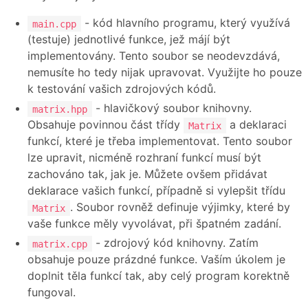
- kód hlavního programu, který využívá
main.cpp
(testuje) jednotlivé funkce, jež májí být
implementovány. Tento soubor se neodevzdává,
nemusíte ho tedy nijak upravovat. Využijte ho pouze
k testování vašich zdrojových kódů.
- hlavičkový soubor knihovny.
matrix.hpp
Obsahuje povinnou část třídy
a deklaraci
Matrix
funkcí, které je třeba implementovat. Tento soubor
lze upravit, nicméně rozhraní funkcí musí být
zachováno tak, jak je. Můžete ovšem přidávat
deklarace vašich funkcí, případně si vylepšit třídu
. Soubor rovněž definuje výjimky, které by
Matrix
vaše funkce měly vyvolávat, při špatném zadání.
- zdrojový kód knihovny. Zatím
matrix.cpp
obsahuje pouze prázdné funkce. Vaším úkolem je
doplnit těla funkcí tak, aby celý program korektně
fungoval.