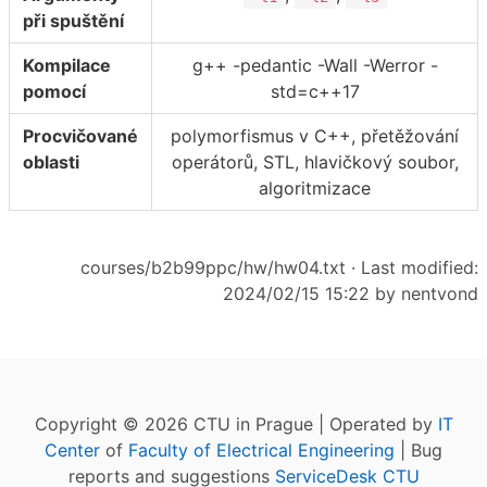
při spuštění
Kompilace
g++ -pedantic -Wall -Werror -
pomocí
std=c++17
Procvičované
polymorfismus v C++, přetěžování
oblasti
operátorů, STL, hlavičkový soubor,
algoritmizace
courses/b2b99ppc/hw/hw04.txt
· Last modified:
2024/02/15 15:22 by
nentvond
Copyright © 2026 CTU in Prague | Operated by
IT
Center
of
Faculty of Electrical Engineering
| Bug
reports and suggestions
ServiceDesk CTU