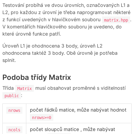
Testování probíhá ve dvou úrovních, označovaných L1 a
L2, pro každou z úrovní je třeba naprogramovat některé
z funkcí uvedených v hlavičkovém souboru
.
matrix.hpp
V komentářích hlavičkového souboru je uvedeno, do
které úrovně funkce patří.
Úroveň L1 je ohodnocena 3 body, úroveň L2
ohodnocena taktéž 3 body. Obě úrovně je potřeba
splnit.
Podoba třídy Matrix
Třída
musí obsahovat proměnné s viditelností
Matrix
:
public
počet řádků matice, může nabývat hodnot
nrows
nrows>=0
počet sloupců matice , může nabývat
ncols