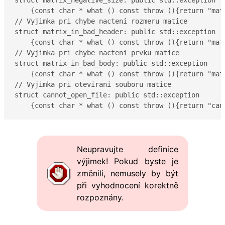
    {const char * what () const throw (){return "matr
// Vyjimka pri chybe nacteni rozmeru matice

struct matrix_in_bad_header: public std::exception 

    {const char * what () const throw (){return "matr
// Vyjimka pri chybe nacteni prvku matice

struct matrix_in_bad_body: public std::exception 

    {const char * what () const throw (){return "matr
// Vyjimka pri otevirani souboru matice

struct cannot_open_file: public std::exception 

    {const char * what () const throw (){return "can
Neupravujte definice
výjimek! Pokud byste je
změnili, nemusely by být
při vyhodnocení korektně
rozpoznány.