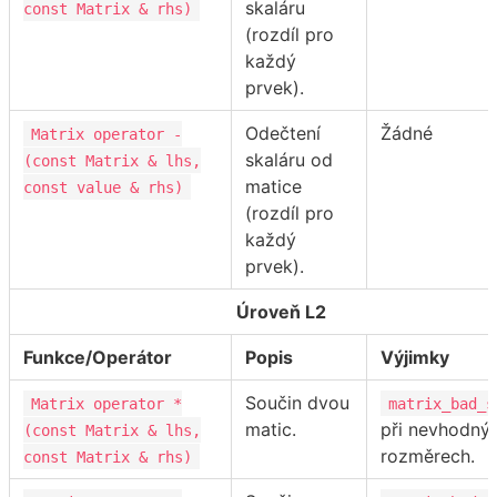
skaláru
const Matrix & rhs)
(rozdíl pro
každý
prvek).
Odečtení
Žádné
Matrix operator -
skaláru od
(const Matrix & lhs,
matice
const value & rhs)
(rozdíl pro
každý
prvek).
Úroveň L2
Funkce/Operátor
Popis
Výjimky
Součin dvou
Matrix operator *
matrix_bad_s
matic.
při nevhodný
(const Matrix & lhs,
rozměrech.
const Matrix & rhs)