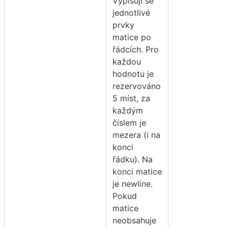
Vypisují se
jednotlivé
prvky
matice po
řádcích. Pro
každou
hodnotu je
rezervováno
5 míst, za
každým
číslem je
mezera (i na
konci
řádku). Na
konci matice
je newline.
Pokud
matice
neobsahuje