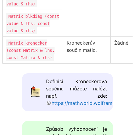
value & rhs)
Matrix blkdiag (const
value & lhs, const
value & rhs)
Kroneckerův
Žádné
Matrix kronecker
součin matic.
(const Matrix & lhs,
const Matrix & rhs)
Definici Kroneckerova
součinu můžete nalézt
např. zde:
https://mathworld.wolfram.com/Kro
Způsob vyhodnocení je