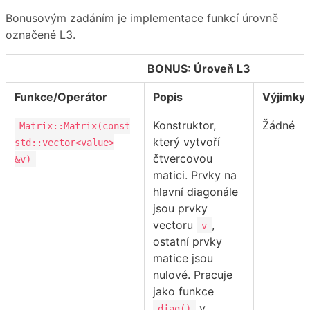
Bonusovým zadáním je implementace funkcí úrovně
označené L3.
BONUS: Úroveň L3
Funkce/Operátor
Popis
Výjimky
Konstruktor,
Žádné
Matrix::Matrix(const
který vytvoří
std::vector<value>
čtvercovou
&v)
matici. Prvky na
hlavní diagonále
jsou prvky
vectoru
,
v
ostatní prvky
matice jsou
nulové. Pracuje
jako funkce
v
diag()