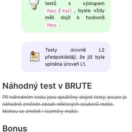
testů s výstupem
/
, byste vždy
Pass
Fail
měli dojít k hodnotě
.
Pass
Testy úrovně L2
předpokládájí, že již byla
splněna úroveň L1.
Náhodný test v BRUTE
Při náhodném testu jsou spuštěny stejné testy, pouze je
náhodně změněn obsah některých souborů matic.
Mohou se změnit i rozměry matic.
Bonus