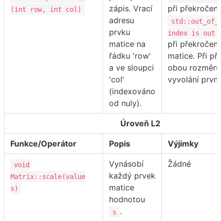
zápis. Vrací
při překročení
(int row, int col)
adresu
std::out_of_
prvku
index is out 
matice na
při překročen
řádku 'row'
matice. Při př
a ve sloupci
obou rozměrů
'col'
vyvolání první
(indexováno
od nuly).
Úroveň L2
Funkce/Operátor
Popis
Výjimky
Vynásobí
Žádné
void
každý prvek
Matrix::scale(value
matice
s)
hodnotou
.
s