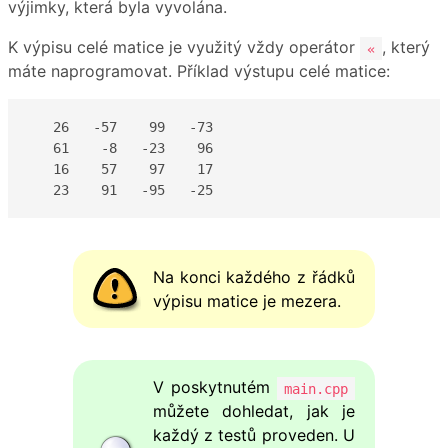
výjimky, která byla vyvolána.
K výpisu celé matice je využitý vždy operátor
, který
«
máte naprogramovat. Příklad výstupu celé matice:
   26   -57    99   -73 

   61    -8   -23    96 

   16    57    97    17 

Na konci každého z řádků
výpisu matice je mezera.
V poskytnutém
main.cpp
můžete dohledat, jak je
každý z testů proveden. U