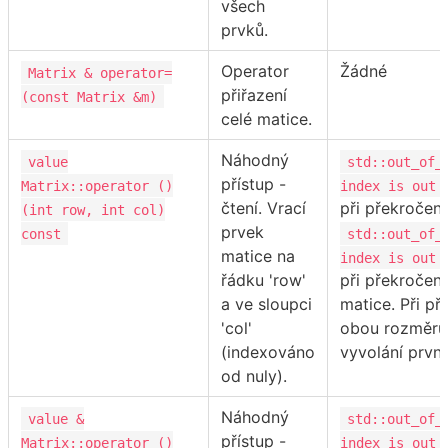
všech
prvků.
Operator
Žádné
Matrix & operator=
přiřazení
(const Matrix &m)
celé matice.
Náhodný
value
std::out_of_
přístup -
Matrix::operator ()
index is out 
čtení. Vrací
při překročení
(int row, int col)
prvek
const
std::out_of_
matice na
index is out 
řádku 'row'
při překročen
a ve sloupci
matice. Při př
'col'
obou rozměrů
(indexováno
vyvolání první
od nuly).
Náhodný
value &
std::out_of_
přístup -
Matrix::operator ()
index is out 