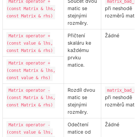
Součet dvou
Matrix operator +
matrix_bad_s
matic se
při neshodě
(const Matrix & lhs,
stejnými
rozměrů mati
const Matrix & rhs)
rozměry.
Přičtení
Žádné
Matrix operator +
skaláru ke
(const value & lhs,
každému
const Matrix & rhs)
prvku
Matrix operator +
matice.
(const Matrix & lhs,
const value & rhs)
Rozdíl dvou
Matrix operator -
matrix_bad_s
matic se
při neshodě
(const Matrix & lhs,
stejnými
rozměrů mati
const Matrix & rhs)
rozměry.
Odečtení
Žádné
Matrix operator -
matice od
(const value & lhs,