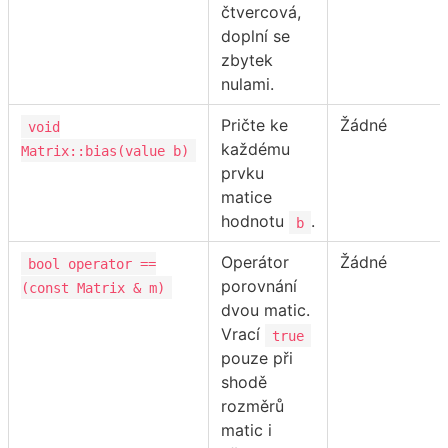
čtvercová,
doplní se
zbytek
nulami.
Pričte ke
Žádné
void
každému
Matrix::bias(value b)
prvku
matice
hodnotu
.
b
Operátor
Žádné
bool operator ==
porovnání
(const Matrix & m)
dvou matic.
Vrací
true
pouze při
shodě
rozměrů
matic i