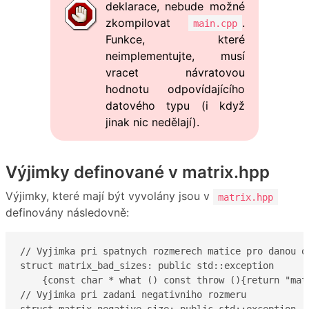
deklarace, nebude možné
zkompilovat
.
main.cpp
Funkce, které
neimplementujte, musí
vracet návratovou
hodnotu odpovídajícího
datového typu (i když
jinak nic nedělají).
Výjimky definované v matrix.hpp
Výjimky, které mají být vyvolány jsou v
matrix.hpp
definovány následovně:
// Vyjimka pri spatnych rozmerech matice pro danou op
struct matrix_bad_sizes: public std::exception 

    {const char * what () const throw (){return "matr
// Vyjimka pri zadani negativniho rozmeru

struct matrix_negative_size: public std::exception 
