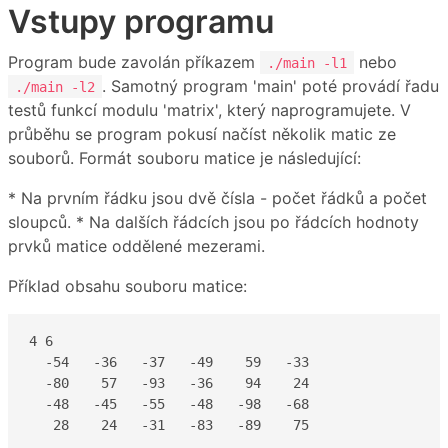
Vstupy programu
Program bude zavolán příkazem
nebo
./main -l1
. Samotný program 'main' poté provádí řadu
./main -l2
testů funkcí modulu 'matrix', který naprogramujete. V
průběhu se program pokusí načíst několik matic ze
souborů. Formát souboru matice je následující:
* Na prvním řádku jsou dvě čísla - počet řádků a počet
sloupců. * Na dalších řádcích jsou po řádcích hodnoty
prvků matice oddělené mezerami.
Příklad obsahu souboru matice:
4 6

  -54   -36   -37   -49    59   -33 

  -80    57   -93   -36    94    24 

  -48   -45   -55   -48   -98   -68 

   28    24   -31   -83   -89    75 