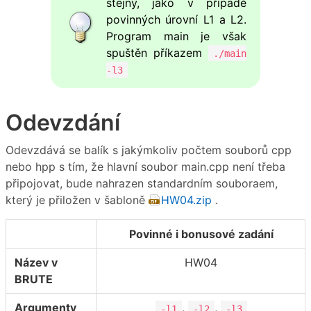
stejný, jako v případě
povinných úrovní L1 a L2.
Program main je však
spuštěn příkazem
./main
-l3
Odevzdání
Odevzdává se balík s jakýmkoliv počtem souborů cpp
nebo hpp s tím, že hlavní soubor main.cpp není třeba
připojovat, bude nahrazen standardním souboraem,
který je přiložen v šabloně
HW04.zip
.
Povinné i bonusové zadání
Název v
HW04
BRUTE
Argumenty
,
,
-l1
-l2
-l3