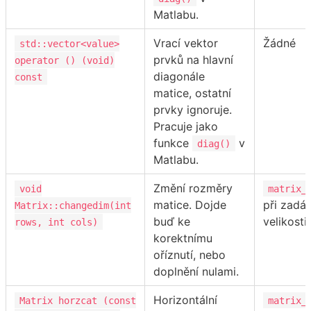
Matlabu.
Vrací vektor
Žádné
std::vector<value>
prvků na hlavní
operator () (void)
diagonále
const
matice, ostatní
prvky ignoruje.
Pracuje jako
funkce
v
diag()
Matlabu.
Změní rozměry
void
matrix_
matice. Dojde
při zadá
Matrix::changedim(int
buď ke
velikosti.
rows, int cols)
korektnímu
oříznutí, nebo
doplnění nulami.
Horizontální
Matrix horzcat (const
matrix_