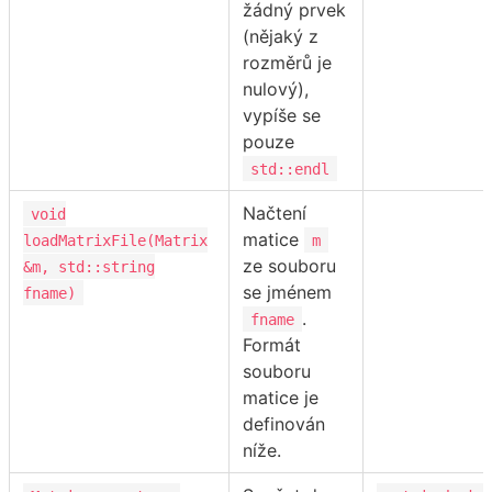
žádný prvek
(nějaký z
rozměrů je
nulový),
vypíše se
pouze
std::endl
Načtení
void
matice
loadMatrixFile(Matrix
m
ze souboru
&m, std::string
se jménem
fname)
.
fname
Formát
souboru
matice je
definován
níže.