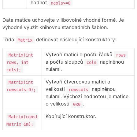
hodnot
ncols>=0
Data matice uchovejte v libovolné vhodné formě. Je
výhodné využít knihovnu standadních šablon.
Třída
definovat následující konstruktory:
Matrix
Vytvoří matici o počtu řádků
Matrix(int
rows
a počtu sloupců
naplněnou
rows, int
cols
nulami.
cols);
Vytvoří čtvercovou matici o
Matrix(int
velikosti
naplněnou
rowscols=0);
rowscols
nulami. Výchozí hodnotou je matice
o velikosti
.
0x0
Kopírující konstruktor.
Matrix(const
Matrix &m);