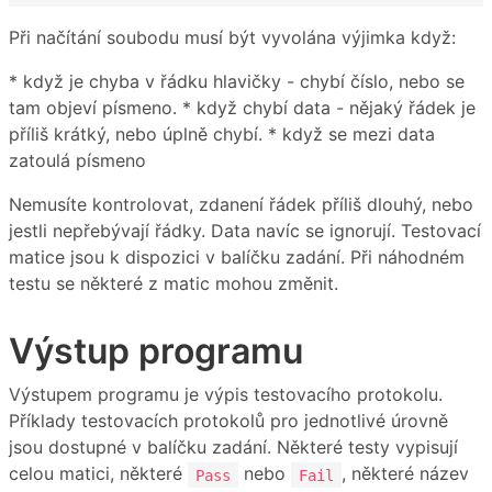
Při načítání soubodu musí být vyvolána výjimka když:
* když je chyba v řádku hlavičky - chybí číslo, nebo se
tam objeví písmeno. * když chybí data - nějaký řádek je
příliš krátký, nebo úplně chybí. * když se mezi data
zatoulá písmeno
Nemusíte kontrolovat, zdanení řádek příliš dlouhý, nebo
jestli nepřebývají řádky. Data navíc se ignorují. Testovací
matice jsou k dispozici v balíčku zadání. Při náhodném
testu se některé z matic mohou změnit.
Výstup programu
Výstupem programu je výpis testovacího protokolu.
Příklady testovacích protokolů pro jednotlivé úrovně
jsou dostupné v balíčku zadání. Některé testy vypisují
celou matici, některé
nebo
, některé název
Pass
Fail