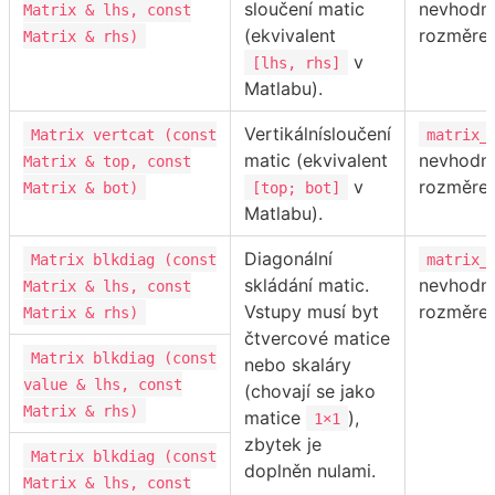
sloučení matic
nevhodn
Matrix & lhs, const
(ekvivalent
rozměrec
Matrix & rhs)
v
[lhs, rhs]
Matlabu).
Vertikálnísloučení
Matrix vertcat (const
matrix_
matic (ekvivalent
nevhodn
Matrix & top, const
v
rozměrec
Matrix & bot)
[top; bot]
Matlabu).
Diagonální
Matrix blkdiag (const
matrix_
skládání matic.
nevhodn
Matrix & lhs, const
Vstupy musí byt
rozměrec
Matrix & rhs)
čtvercové matice
Matrix blkdiag (const
nebo skaláry
value & lhs, const
(chovají se jako
Matrix & rhs)
matice
),
1×1
zbytek je
Matrix blkdiag (const
doplněn nulami.
Matrix & lhs, const