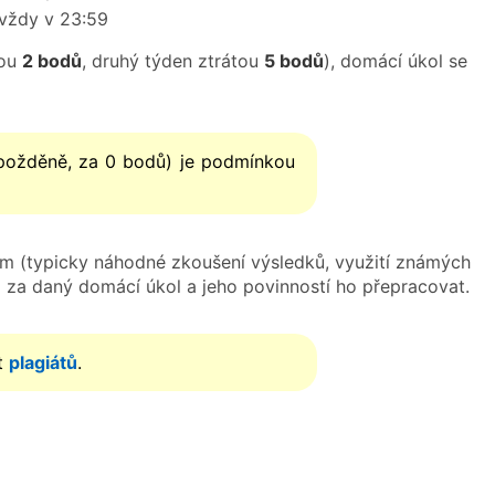
vždy v 23:59
tou
2 bodů
, druhý týden ztrátou
5 bodů
), domácí úkol se
opožděně, za 0 bodů) je podmínkou
ím (typicky náhodné zkoušení výsledků, využití známých
ů
za daný domácí úkol a jeho povinností ho přepracovat.
t
plagiátů
.