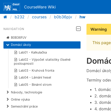
CourseWare Wiki
b232
courses
b0b36pjv
hw
Warning
NAVIGATION
B0B36PJV
This page 
Domácí úkoly
Lab01 - Kalkulačka
Domác
Lab02 - Výpočet statistiky číselné
posloupnosti
Domácí úkol
Lab03 - Kruhová fronta
Lab04 - Lámání hesel
Termíny odev
Lab05 - Binární strom
1. domác
Návody, technologie
2. domác
Online výuka
3. domác
Semestrální práce
4. domác