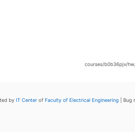
courses/b0b36pjv/hw/
ated by
IT Center
of
Faculty of Electrical Engineering
| Bug 