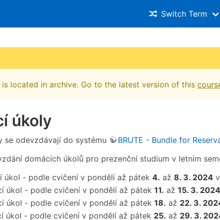
Switch Term
is located in archive. Go to the latest version of this
cours
í úkoly
y se odevzdávají do systému
BRUTE - Bundle for Reserva
zdání domácích úkolů pro prezenční studium v letním sem
í úkol - podle cvičení v pondělí až pátek
4.
až
8. 3. 2024
v
í úkol - podle cvičení v pondělí až pátek
11.
až
15. 3. 202
í úkol - podle cvičení v pondělí až pátek
18.
až
22. 3. 202
í úkol - podle cvičení v pondělí až pátek
25.
až
29. 3. 202