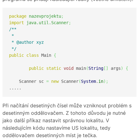
package
nazevprojektu
;
import
java.util.Scanner
;
/**

 *

 * @author xyz

 */
public
class
 Main 
{
public
static
void
 main
(
String
[
]
 args
)
{
    Scanner sc 
=
new
 Scanner
(
System
.
in
)
;
..... 
Při načítání desetiných čísel může vzniknout problém s
desetinným oddělovačem. Z tohoto důvodu je nutné
jako další příkaz nastavit správnou lokalitu. V
následujícím kódu nastavíme US lokalitu, tedy
oddělovačem desetinných míst je tečka.