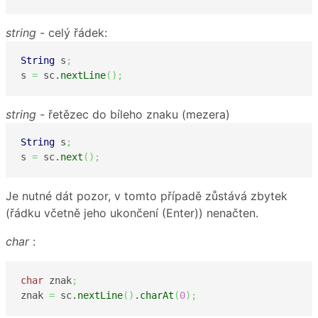
string
- celý řádek:
String
 s
;
s 
=
 sc.
nextLine
(
)
;
string
- řetězec do bíleho znaku (mezera)
String
 s
;
s 
=
 sc.
next
(
)
;
Je nutné dát pozor, v tomto případě zůstává zbytek
(řádku včetně jeho ukončení (Enter)) nenačten.
char
:
char
 znak
;
znak 
=
 sc.
nextLine
(
)
.
charAt
(
0
)
;