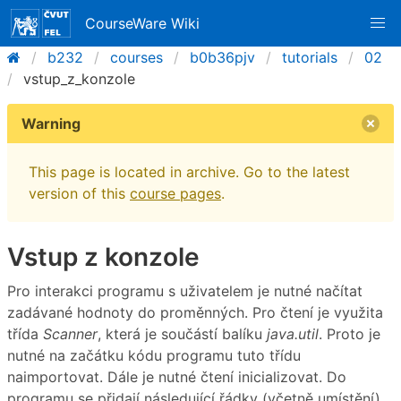
CourseWare Wiki
b232
courses
b0b36pjv
tutorials
02
vstup_z_konzole
Warning
This page is located in archive. Go to the latest
version of this
course pages
.
Vstup z konzole
Pro interakci programu s uživatelem je nutné načítat
zadávané hodnoty do proměnných. Pro čtení je využita
třída
Scanner
, která je součástí balíku
java.util
. Proto je
nutné na začátku kódu programu tuto třídu
naimportovat. Dále je nutné čtení inicializovat. Do
programu se přidají následující řádky (včetně umístění).