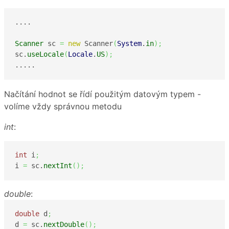
....

Scanner
 sc 
=
new
 Scanner
(
System
.
in
)
;
sc.
useLocale
(
Locale
.
US
)
;
..... 
Načítání hodnot se řídí použitým datovým typem -
volíme vždy správnou metodu
int
:
int
 i
;
i 
=
 sc.
nextInt
(
)
;
double
:
double
 d
;
d 
=
 sc.
nextDouble
(
)
;