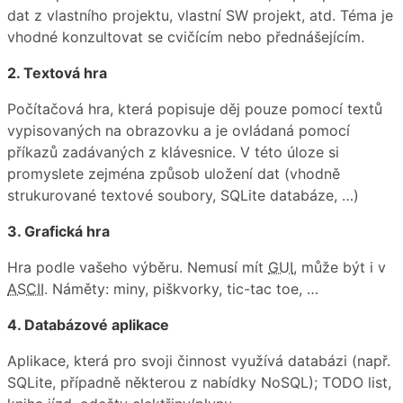
dat z vlastního projektu, vlastní SW projekt, atd. Téma je
vhodné konzultovat se cvičícím nebo přednášejícím.
2. Textová hra
Počítačová hra, která popisuje děj pouze pomocí textů
vypisovaných na obrazovku a je ovládaná pomocí
příkazů zadávaných z klávesnice. V této úloze si
promyslete zejména způsob uložení dat (vhodně
strukurované textové soubory, SQLite databáze, …)
3. Grafická hra
Hra podle vašeho výběru. Nemusí mít
GUI
, může být i v
ASCII
. Náměty: miny, piškvorky, tic-tac toe, …
4. Databázové aplikace
Aplikace, která pro svoji činnost využívá databázi (např.
SQLite, případně některou z nabídky NoSQL); TODO list,