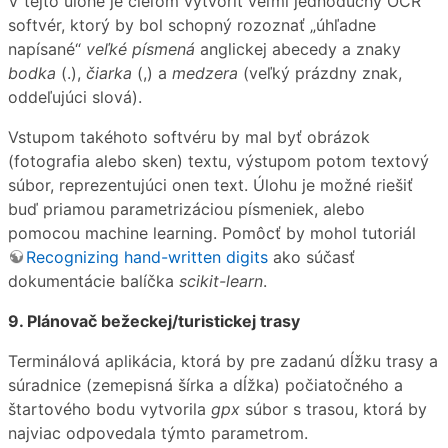
V tejto úlohe je cieľom vytvoriť veľmi jednoduchý OCR
softvér, ktorý by bol schopný rozoznať „úhľadne
napísané“
veľké písmená
anglickej abecedy a znaky
bodka
(.),
čiarka
(,) a
medzera
(veľký prázdny znak,
oddeľujúci slová).
Vstupom takéhoto softvéru by mal byť obrázok
(fotografia alebo sken) textu, výstupom potom textový
súbor, reprezentujúci onen text. Úlohu je možné riešiť
buď priamou parametrizáciou písmeniek, alebo
pomocou machine learning. Pomôcť by mohol tutoriál
Recognizing hand-written digits
ako súčasť
dokumentácie balíčka
scikit-learn
.
9. Plánovač bežeckej/turistickej trasy
Terminálová aplikácia, ktorá by pre zadanú dĺžku trasy a
súradnice (zemepisná šírka a dĺžka) počiatočného a
štartového bodu vytvorila
gpx
súbor s trasou, ktorá by
najviac odpovedala týmto parametrom.