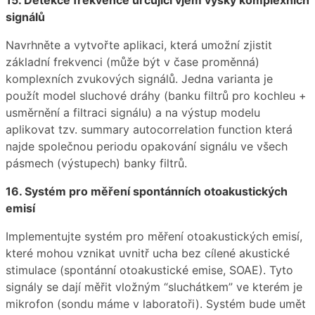
signálů
Navrhněte a vytvořte aplikaci, která umožní zjistit
základní frekvenci (může být v čase proměnná)
komplexních zvukových signálů. Jedna varianta je
použít model sluchové dráhy (banku filtrů pro kochleu +
usměrnění a filtraci signálu) a na výstup modelu
aplikovat tzv. summary autocorrelation function která
najde společnou periodu opakování signálu ve všech
pásmech (výstupech) banky filtrů.
16. Systém pro měření spontánních otoakustických
emisí
Implementujte systém pro měření otoakustických emisí,
které mohou vznikat uvnitř ucha bez cílené akustické
stimulace (spontánní otoakustické emise, SOAE). Tyto
signály se dají měřit vložným “sluchátkem” ve kterém je
mikrofon (sondu máme v laboratoři). Systém bude umět