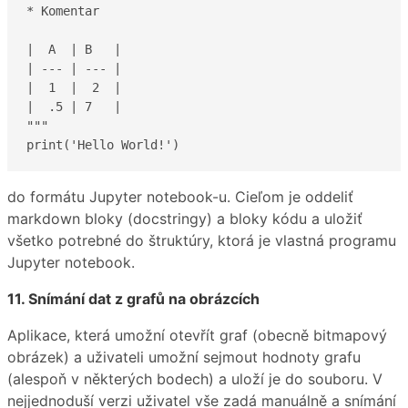
* Komentar

|  A  | B   |

| --- | --- |

|  1  |  2  |

|  .5 | 7   |

"""

print('Hello World!')
do formátu Jupyter notebook-u. Cieľom je oddeliť
markdown bloky (docstringy) a bloky kódu a uložiť
všetko potrebné do štruktúry, ktorá je vlastná programu
Jupyter notebook.
11. Snímání dat z grafů na obrázcích
Aplikace, která umožní otevřít graf (obecně bitmapový
obrázek) a uživateli umožní sejmout hodnoty grafu
(alespoň v některých bodech) a uloží je do souboru. V
nejjednoduší verzi uživatel vše zadá manuálně a snímání