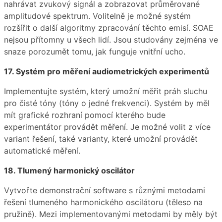
nahrávat zvukový signál a zobrazovat průměrované
amplitudové spektrum. Volitelně je možné systém
rozšířit o další algoritmy zpracování těchto emisí. SOAE
nejsou přítomny u všech lidí. Jsou studovány zejména ve
snaze porozumět tomu, jak funguje vnitřní ucho.
17. Systém pro měření audiometrických experimentů
Implementujte systém, který umožní měřit práh sluchu
pro čisté tóny (tóny o jedné frekvenci). Systém by měl
mít grafické rozhraní pomocí kterého bude
experimentátor provádět měření. Je možné volit z více
variant řešení, také varianty, které umožní provádět
automatické měření.
18. Tlumený harmonický oscilátor
Vytvořte demonstrační software s různými metodami
řešení tlumeného harmonického oscilátoru (těleso na
pružině). Mezi implementovanými metodami by měly být