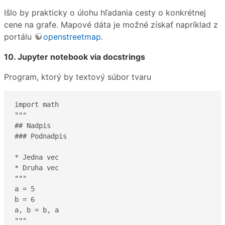
Išlo by prakticky o úlohu hľadania cesty o konkrétnej
cene na grafe. Mapové dáta je možné získať napríklad z
portálu
openstreetmap
.
10. Jupyter notebook via docstrings
Program, ktorý by textový súbor tvaru
import math

"""

## Nadpis

### Podnadpis

* Jedna vec

* Druha vec

"""

a = 5

b = 6

a, b = b, a

"""
