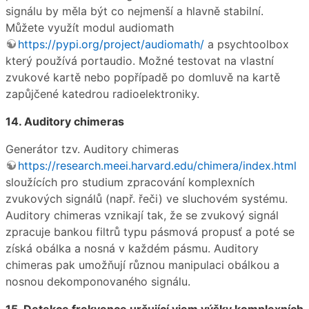
signálu by měla být co nejmenší a hlavně stabilní.
Můžete využít modul audiomath
https://pypi.org/project/audiomath/
a psychtoolbox
který používá portaudio. Možné testovat na vlastní
zvukové kartě nebo popřípadě po domluvě na kartě
zapůjčené katedrou radioelektroniky.
14. Auditory chimeras
Generátor tzv. Auditory chimeras
https://research.meei.harvard.edu/chimera/index.html
sloužících pro studium zpracování komplexních
zvukových signálů (např. řeči) ve sluchovém systému.
Auditory chimeras vznikají tak, že se zvukový signál
zpracuje bankou filtrů typu pásmová propusť a poté se
získá obálka a nosná v každém pásmu. Auditory
chimeras pak umožňují různou manipulaci obálkou a
nosnou dekomponovaného signálu.
15. Detekce frekvence určující vjem výšky komplexních