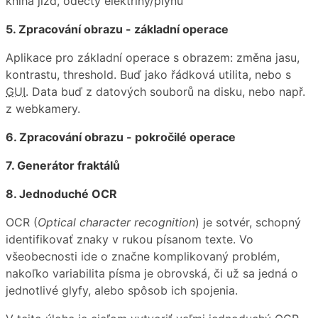
kniha jízd, odečty elektřiny/plynu
5. Zpracování obrazu - základní operace
Aplikace pro základní operace s obrazem: změna jasu,
kontrastu, threshold. Buď jako řádková utilita, nebo s
GUI
. Data buď z datových souborů na disku, nebo např.
z webkamery.
6. Zpracování obrazu - pokročilé operace
7. Generátor fraktálů
8. Jednoduché OCR
OCR (
Optical character recognition
) je sotvér, schopný
identifikovať znaky v rukou písanom texte. Vo
všeobecnosti ide o značne komplikovaný problém,
nakoľko variabilita písma je obrovská, či už sa jedná o
jednotlivé glyfy, alebo spôsob ich spojenia.