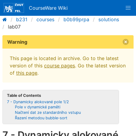
CourseWare Wiki
b231
courses
b0b99prpa
solutions
lab07
Warning
This page is located in archive. Go to the latest
version of this
course pages
. Go the latest version
of
this page
.
Table of Contents
7 - Dynamicky alokované pole 1/2
Pole v dynamické paměti
Načtení dat ze standardního vstupu
Řazení metodou bubble-sort
7 - Dynamicky alokované