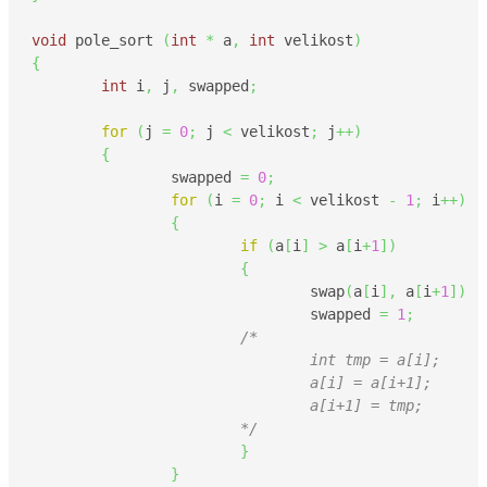
void
 pole_sort 
(
int
*
 a
,
int
 velikost
)
{
int
 i
,
 j
,
 swapped
;
for
(
j 
=
0
;
 j 
<
 velikost
;
 j
++
)
{
                swapped 
=
0
;
for
(
i 
=
0
;
 i 
<
 velikost 
-
1
;
 i
++
)
{
if
(
a
[
i
]
>
 a
[
i
+
1
]
)
{
                                swap
(
a
[
i
]
,
 a
[
i
+
1
]
)
                                swapped 
=
1
;
/*

                                int tmp = a[i];

                                a[i] = a[i+1];

                                a[i+1] = tmp;

                        */
}
}