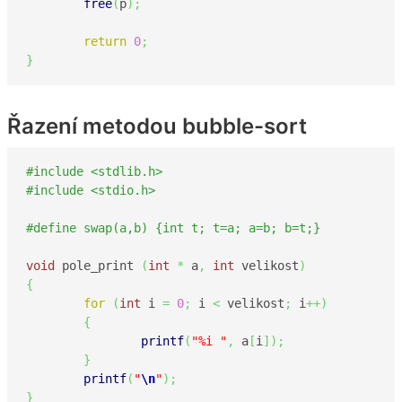
free
(
p
)
;
return
0
;
}
Řazení metodou bubble-sort
#include <stdlib.h>
#include <stdio.h>
#define swap(a,b) {int t; t=a; a=b; b=t;}
void
 pole_print 
(
int
*
 a
,
int
 velikost
)
{
for
(
int
 i 
=
0
;
 i 
<
 velikost
;
 i
++
)
{
printf
(
"%i "
,
 a
[
i
]
)
;
}
printf
(
"
\n
"
)
;
}