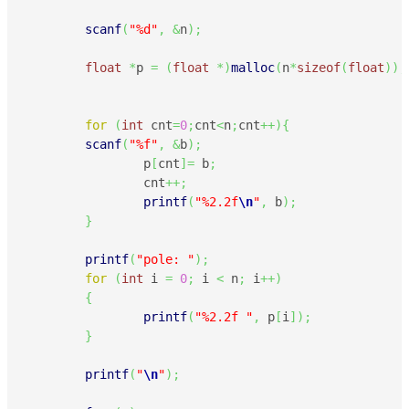
scanf
(
"%d"
,
&
n
)
;
float
*
p 
=
(
float
*
)
malloc
(
n
*
sizeof
(
float
)
)
;
for
(
int
 cnt
=
0
;
cnt
<
n
;
cnt
++
)
{
scanf
(
"%f"
,
&
b
)
;
		p
[
cnt
]
=
 b
;
		cnt
++;
printf
(
"%2.2f
\n
"
,
 b
)
;
}
printf
(
"pole: "
)
;
for
(
int
 i 
=
0
;
 i 
<
 n
;
 i
++
)
{
printf
(
"%2.2f "
,
 p
[
i
]
)
;
}
printf
(
"
\n
"
)
;