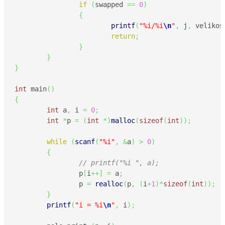
if
(
swapped 
==
0
)
{
printf
(
"%i/%i
\n
"
,
 j
,
 velikos
return
;
}
}
}
int
 main
(
)
{
int
 a
,
 i 
=
0
;
int
*
p 
=
(
int
*
)
malloc
(
sizeof
(
int
)
)
;
while
(
scanf
(
"%i"
,
&
a
)
>
0
)
{
// printf("%i ", a);
                p
[
i
++
]
=
 a
;
                p 
=
realloc
(
p
,
(
i
+
1
)
*
sizeof
(
int
)
)
;
}
printf
(
"i = %i
\n
"
,
 i
)
;