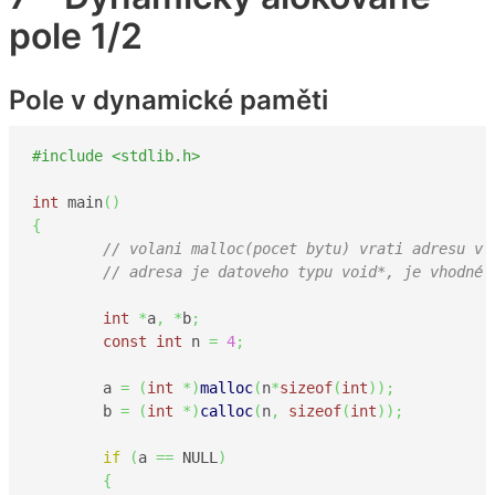
pole 1/2
Pole v dynamické paměti
#include <stdlib.h>
int
 main
(
)
{
// volani malloc(pocet bytu) vrati adresu v 
// adresa je datoveho typu void*, je vhodné 
int
*
a
,
*
b
;
const
int
 n 
=
4
;
	a 
=
(
int
*
)
malloc
(
n
*
sizeof
(
int
)
)
;
	b 
=
(
int
*
)
calloc
(
n
,
sizeof
(
int
)
)
;
if
(
a 
==
 NULL
)
{