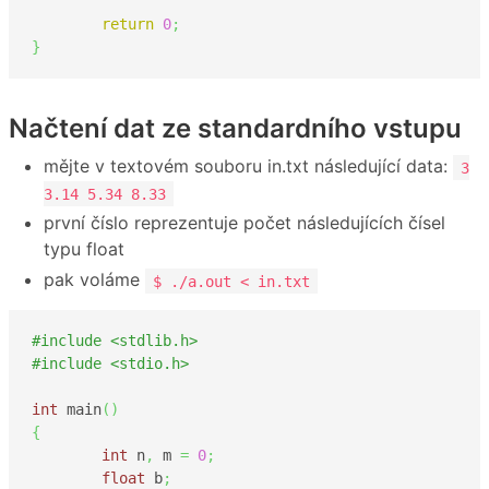
return
0
;
}
Načtení dat ze standardního vstupu
mějte v textovém souboru in.txt následující data:
3
3.14 5.34 8.33
první číslo reprezentuje počet následujících čísel
typu float
pak voláme
$ ./a.out < in.txt
#include <stdlib.h>
#include <stdio.h>
int
 main
(
)
{
int
 n
,
 m 
=
0
;
float
 b
;