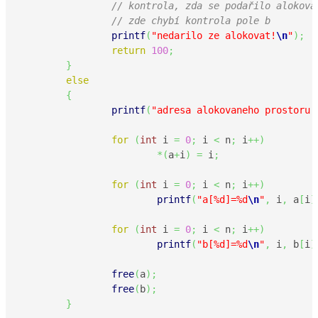
// kontrola, zda se podařilo alokova
// zde chybí kontrola pole b
printf
(
"nedarilo ze alokovat!
\n
"
)
;
return
100
;
}
else
{
printf
(
"adresa alokovaneho prostoru:
for
(
int
 i 
=
0
;
 i 
<
 n
;
 i
++
)
*
(
a
+
i
)
=
 i
;
for
(
int
 i 
=
0
;
 i 
<
 n
;
 i
++
)
printf
(
"a[%d]=%d
\n
"
,
 i
,
 a
[
i
]
for
(
int
 i 
=
0
;
 i 
<
 n
;
 i
++
)
printf
(
"b[%d]=%d
\n
"
,
 i
,
 b
[
i
]
free
(
a
)
;
free
(
b
)
;
}