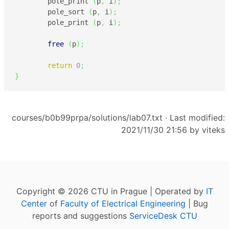
        pole_print 
(
p
,
 i
)
;
        pole_sort 
(
p
,
 i
)
;
        pole_print 
(
p
,
 i
)
;
free
(
p
)
;
return
0
;
}
courses/b0b99prpa/solutions/lab07.txt
· Last modified:
2021/11/30 21:56 by
viteks
Copyright © 2026 CTU in Prague | Operated by
IT
Center
of
Faculty of Electrical Engineering
| Bug
reports and suggestions
ServiceDesk CTU