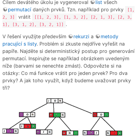
Cílem devátého úkolu je vygeneroval
list
všech
permutací
daných prvků. Tzn. například pro prvky
[1,
vrátit
2, 3]
[[1, 2, 3], [1, 3, 2], [2, 1, 3], [2, 3,
.
1], [3, 1, 2], [3, 2, 1]]
V řešení využijte především
rekurzi
a
metody
pracující s listy
. Problém si zkuste nejdříve vyřešit na
papíře. Najděte si deterministický postup pro generování
permutací. Inspirujte se například obrázkem uvedeným
níže (barvami se nenechte zmást). Odpovězte si na
otázky: Co má funkce vrátit pro jeden prvek? Pro dva
prvky? A jak toho využít, když budeme uvažovat prvky
tři?