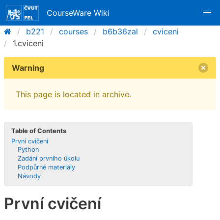
CourseWare Wiki
b221
courses
b6b36zal
cviceni
1.cviceni
Warning
This page is located in archive.
Table of Contents
První cvičení
Python
Zadání prvního úkolu
Podpůrné materiály
Návody
První cvičení