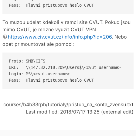
Pass:  Hlavni pristupove heslo CVUT
To muzou udelat kdekoli v ramci site CVUT. Pokud jsou
mimo CVUT, je mozne vyuzit CVUT VPN
https://www.civ.cvut.cz/info/info.php?id=206
. Nebo
opet primountovat ale pomoci:
Proto: SMB\CIFS

URL:   \\147.32.210.209\Users$\<cvut-username>

Login: MS\<cvut-username>

Pass:  Hlavni pristupove heslo CVUT
courses/b4b33rph/tutorialy/pristup_na_konta_zvenku.txt
· Last modified: 2018/07/17 13:25 (external edit)