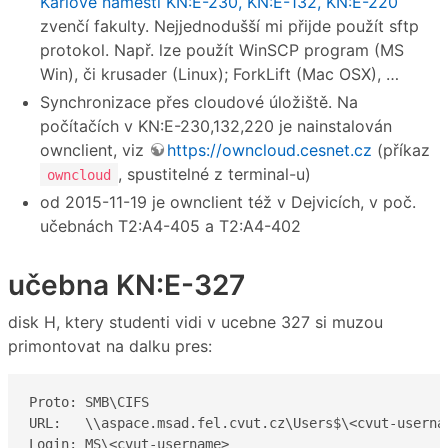
Karlově náměstí KN:E-230, KN:E-132, KN:E-220
zvenčí fakulty. Nejjednodušší mi přijde použít sftp
protokol. Např. lze použít WinSCP program (MS
Win), či krusader (Linux); ForkLift (Mac OSX), …
Synchronizace přes cloudové úložiště. Na
počítačích v KN:E-230,132,220 je nainstalován
ownclient, viz
https://owncloud.cesnet.cz
(příkaz
, spustitelné z terminal-u)
owncloud
od 2015-11-19 je ownclient též v Dejvicích, v poč.
učebnách T2:A4-405 a T2:A4-402
učebna KN:E-327
disk H, ktery studenti vidi v ucebne 327 si muzou
primontovat na dalku pres:
Proto: SMB\CIFS 

URL:   \\aspace.msad.fel.cvut.cz\Users$\<cvut-usernam
Login: MS\<cvut-username>
