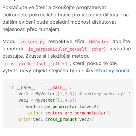
Pokračujte ve čtení a zkoušejte programovat.
Dokončete pokročilého hráče pro vězňovo dilema - na
dalším cvičení bude poslední možnost diskutovat
nejasnosti před turnajem.
Modul
respektive, třídu
doplňte
vectors.py
MyVector
o metodu
a vhodně
is_perpendicular_to(self, other)
otestujte. Zkuste si i složitější metodu
, která, pokud to jde,
cross_product(self, other)
vytvoří nový objekt stejného typu -
vektorový součin
.
if
 __name__ 
==
"__main__"
:

    vec1 
=
 MyVector
(
[
1
,
2
,
3
]
)
# vektory mohou byt i j
    vec2 
=
 MyVector
(
[
3
,
4
,
5
]
)
if
 vec1.
is_perpendicular_to
(
vec2
)
:

print
(
'vectors are perpendicular'
)
print
(
vec1.
cross_product
(
vec2
)
)