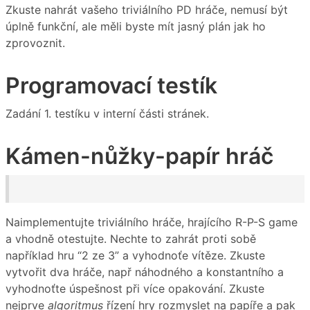
Zkuste nahrát vašeho triviálního PD hráče, nemusí být
úplně funkční, ale měli byste mít jasný plán jak ho
zprovoznit.
Programovací testík
Zadání 1. testíku v interní části stránek.
Kámen-nůžky-papír hráč
Naimplementujte triviálního hráče, hrajícího R-P-S game
a vhodně otestujte. Nechte to zahrát proti sobě
například hru “2 ze 3” a vyhodnoťe vítěze. Zkuste
vytvořit dva hráče, např náhodného a konstantního a
vyhodnoťte úspešnost při více opakování. Zkuste
nejprve
algoritmus
řízení hry rozmyslet na papíře a pak