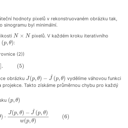
̌áteční hodnoty pixelů v rekonstruovaném obrázku tak,
 sinogramu byl minimální.
N
×
N
×
ikosti
pixelů. V každém kroku iterativního
N
N
(
p
,
θ
)
(
,
)
y
:
p
θ
rovnice (2))
.
(
5
)
)
]
.
(
5
)
J
(
p
,
θ
)
−
J
^
(
p
,
θ
)
^
(
,
)
−
(
,
)
ce obrázku
vydělíme váhovou funkci
J
p
θ
J
p
θ
projekce. Takto získáme průměrnou chybu pro každý
(
p
,
θ
)
(
,
)
rsku
p
θ
)
⋅
J
(
p
,
θ
)
−
J
^
(
p
,
θ
)
w
(
p
,
θ
)
(
6
)
^
(
,
)
−
(
,
)
J
p
θ
J
p
θ
)
⋅
(
6
)
θ
(
,
)
w
p
θ