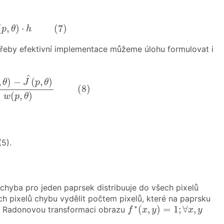
p
,
θ
)
⋅
h
(
7
)
(
,
)
⋅
(
7
)
p
θ
h
třeby efektivní implementace můžeme úlohu formulovat i
J
^
(
p
,
θ
)
w
(
p
,
θ
)
(
8
)
^
,
)
−
(
,
)
θ
J
p
θ
(
8
)
(
,
)
w
p
θ
5).
á chyba pro jeden paprsek distribuuje do všech pixelů
ch pixelů chybu vydělit počtem pixelů, které na paprsku
f
∗
(
x
,
y
)
=
1
;
∀
x
,
y
∗
(
,
)
=
1
;
∀
,
edeme Radonovou transformaci obrazu
f
x
y
x
y