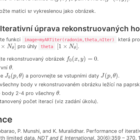
w
ožte matici
vykreslenou jako obrázek.
w
 Iterativní úprava rekonstruovaných h
te funkci
která p
image=myARTiter(radonim,theta,nIter)
×
N
θ
]
[
1
×
N
θ
]
×
]
[
1
×
]
pro úhly
.
N
N
theta
θ
θ
f
0
(
x
,
y
)
=
0
(
,
)
=
0
ujte rekonstruovaný obrázek
.
f
x
y
0
θ
vní
.
θ
J
k
(
p
,
θ
)
J
(
p
,
θ
)
(
,
)
(
,
)
jte
a porovnejte se vstupními daty
.
J
p
θ
J
p
θ
k
všechny body v rekonstruovaném obrázku ležící na paprs
θ
 body 2-4 pro všechny
.
θ
tanovený počet iterací (viz zadání úkolu).
nce
ubbarao, P. Munshi, and K. Muralidhar. Performance of itera
th limited data.
NDT and E International
, 30(6):359 – 370, 