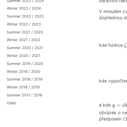
Iterativní re
Summer 2023 / 2024
Winter 2023 / 2024
V minulém cv
Summer 2022 / 2023
dopřednou d
Winter 2022 / 2023
Summer 2021 / 2022
Winter 2021 / 2022
ζ
kde funkce
ζ
Summer 2020 / 2021
Winter 2020 / 2021
Summer 2019 / 2020
Winter 2019 / 2020
Summer 2018 / 2019
kde vypočte
Winter 2018 / 2019
Summer 2017 / 2018
q
=
i
h
Older
=
a kde
q
i
obrázek o ve
předpisem (3