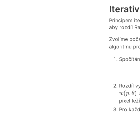
Iterati
Principem iter
aby rozdíl 
Zvolíme poč
algoritmu pr
Spočít
Rozdíl v
w
(
p
,
θ
)
(
,
)
u
w
p
θ
pixel lež
Pro každ