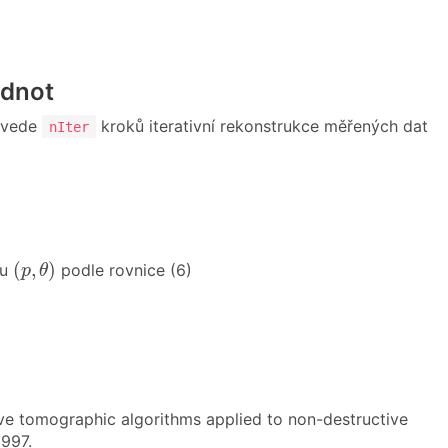
odnot
rovede
kroků iterativní rekonstrukce měřených dat
nIter
(
p
,
θ
)
(
,
)
ku
podle rovnice (6)
p
θ
tive tomographic algorithms applied to non-destructive
1997.