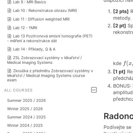
dispozici na
Lab 9 : MRI Basics
Lab 10 : Rekonstrukce obrazu (MRI)
[2 pts]
R
metody. D
Lab 11 : Diffusion weighted MRI
[2 pt]
Spo
Lab 12 - fMRI
rekonstr
Lab 13 Pozitronová emisní tomografie (PET)
- měření a rekonstrukce dát
Lab 14 : Příklady, Q & A
ZSL Zobrazovací systémy v lékařství /
f
(
x
,
(
Medical Imaging Systems
kde
f
x
Zkouška z předmětu Zobrazovací systémy v
[1 pt]
Rek
lékařství / Medical Imaging Systems course
předcház
exam
BONUS:
ALL COURSES
amplitude
předchoz
Summer 2025 / 2026
Winter 2025 / 2026
Radono
Summer 2024 / 2025
Winter 2024 / 2025
Podívejte s