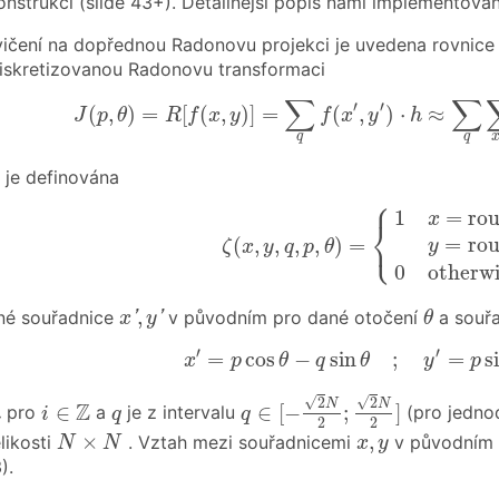
konstrukci (slide 43+). Detailnější popis námi implementovane
ičení na dopřednou Radonovu projekci je uvedena rovnice p
iskretizovanou Radonovu transformaci
J
(
p
,
θ
)
=
R
[
f
(
x
,
y
)
]
=
∑
q
f
(
x
′
,
y
′
)
⋅
h
≈
∑
q
∑
x
,
y
f
∑
∑
′
′
(
,
)
=
[
(
,
)
]
=
(
,
)
⋅
≈
J
p
θ
R
f
x
y
f
x
y
h
q
q
je definována
⎧
ζ
(
x
,
y
,
q
,
p
,
θ
)
=
{
1
x
=
round
(
x
′
)
1
=
ro
x
⎨
⎩
=
ro
(
,
,
,
,
)
=
y
ζ
x
y
q
p
θ
0
otherwi
x
′
,
y
′
θ
,
né souřadnice
v původním pro dané otočení
a souř
'
'
x
y
θ
x
′
=
p
cos
θ
−
q
sin
θ
;
y
′
=
p
sin
′
′
=
cos
−
sin
;
=
s
x
p
θ
q
θ
y
p
q
∈
[
−
2
N
2
;
2
N
2
]
i
∈
Z
√
√
2
2
N
N
q
Z
∈
∈
[
−
;
]
pro
a
je z intervalu
(pro jednod
h
i
q
q
2
2
N
×
N
x
,
y
×
,
likosti
. Vztah mezi souřadnicemi
v původním 
N
N
x
y
).