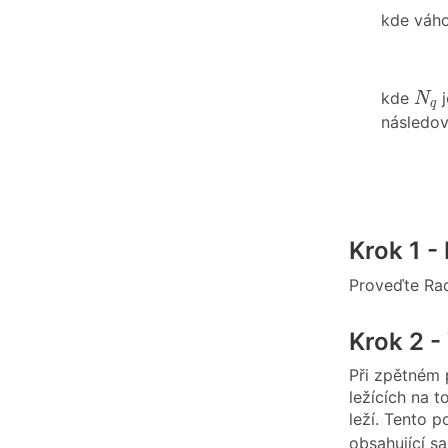
kde váh
N
q
kde
j
N
q
následov
Krok 1 
Proveďte Ra
Krok 2 
Při zpětné
ležících na
leží. Tento
obsahující s