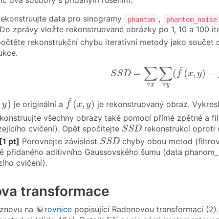
víc dva soubory s přidaným rušením.
ekonstruujte data pro sinogramy
,
phantom
phantom_noise
o zprávy vložte rekonstruované obrázky po 1, 10 a 100 ite
čtěte rekonstrukční chybu iterativní metody jako součet dru
ukce.
S
S
D
=
∑
∀
x
∑
∀
y
(
f
^
(
x
,
y
)
−
f
∑
∑
^
=
(
(
,
)
−
S
S
D
f
x
y
∀
∀
x
y
f
^
(
x
,
y
)
y
)
^
,
)
(
,
)
je originální a
je rekonstruovaný obraz. Vykresle
y
f
x
y
onstruujte všechny obrazy také pomocí přímé zpětné a filtr
S
S
D
ejícího cvičení). Opět spočítejte
rekonstrukcí oproti o
S
S
D
S
S
D
[1 pt]
Porovnejte závislost
chyby obou metod (filtrova
S
S
D
̌ přidaného aditivního Gaussovského šumu (data phanom_noi
ího cvičení).
va transformace
e znovu na
rovnice
popisující Radonovou transformaci (2). P