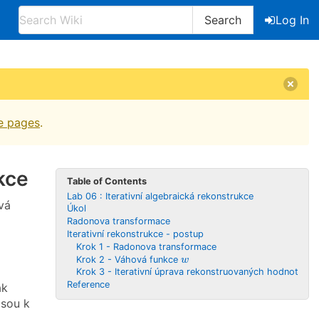
Search
Log In
e pages
.
kce
Table of Contents
Lab 06 : Iterativní algebraická rekonstrukce
vá
Úkol
Radonova transformace
Iterativní rekonstrukce - postup
Krok 1 - Radonova transformace
w
Krok 2 - Váhová funkce
w
Krok 3 - Iterativní úprava rekonstruovaných hodnot
Reference
ak
jsou k