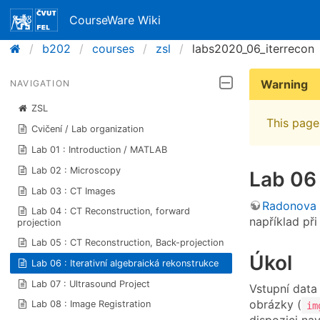
CourseWare Wiki
b202
courses
zsl
labs2020_06_iterrecon
Warning
NAVIGATION
ZSL
This page 
Cvičení / Lab organization
Lab 01 : Introduction / MATLAB
Lab 02 : Microscopy
Lab 06 
Lab 03 : CT Images
Radonova 
Lab 04 : CT Reconstruction, forward
například při
projection
Lab 05 : CT Reconstruction, Back-projection
Úkol
Lab 06 : Iterativní algebraická rekonstrukce
Lab 07 : Ultrasound Project
Vstupní data
obrázky (
Lab 08 : Image Registration
im