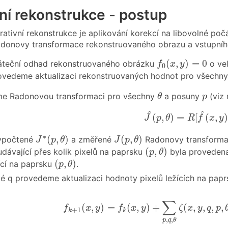
vní rekonstrukce - postup
ativní rekonstrukce je aplikování korekcí na libovolné poc
Radonovy transformace rekonstruovaného obrazu a vstupního
f
0
(
x
,
y
)
=
0
(
,
)
=
0
áteční odhad rekonstruovaného obrázku
o vel
f
x
y
0
ovedeme aktualizaci rekonstruovaných hodnot pro všechn
θ
p
áme Radonovou transformaci pro všechny
a posuny
(viz 
θ
p
J
^
(
p
,
θ
)
=
R
[
f
^
(
x
,
y
)
]
^
^
(
,
)
=
[
(
,
J
p
θ
R
f
x
y
J
∗
(
p
,
θ
)
J
(
p
,
θ
)
∗
(
,
)
(
,
)
ypočtené
a změřené
Radonovy transforma
J
p
θ
J
p
θ
(
p
,
θ
)
(
,
)
dávající přes kolik pixelů na paprsku
byla provedena 
p
θ
(
p
,
θ
)
(
,
)
ící na paprsku
.
p
θ
é q provedeme aktualizaci hodnoty pixelů ležících na pap
f
k
+
1
(
x
,
y
)
=
f
k
(
x
,
y
)
+
∑
p
,
q
,
θ
ζ
(
x
,
y
,
q
,
p
,
θ
∑
(
,
)
=
(
,
)
+
(
,
,
,
,
f
x
y
f
x
y
ζ
x
y
q
p
+
1
k
k
,
,
p
q
θ