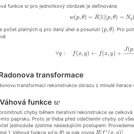
w
ová funkce
pro jednotkový obrázek je definována
w
w
(
p
,
θ
)
=
R
[
1
]
(
p
,
θ
)
=
N
q
(
(
,
)
=
[
1
]
(
,
)
=
w
p
θ
R
p
θ
N
q
(
p
,
θ
)
(
,
)
e počet platných q pro daný úhel a posunutí
. Pro po
p
θ
ně
∀
q
:
f
(
x
,
y
)
←
f
(
x
,
y
)
+
J
(
p
,
θ
)
−
(
J
p
∀
:
(
,
)
←
(
,
)
+
q
f
x
y
f
x
y
- Radonova transformace
donovu transformaci rekonstrukce obrazu z minulé iterace (
w
- Váhová funkce
w
m promítnutí chyby během iterativní rekonstrukce se celkov
 tomto paprsku. Proto je třeba před odečtením chyby od vše
 počet jednoduše zjistíme následujícím postupem: Prov
w
(
p
,
θ
)
R
[
f
∗
(
x
,
y
)
]
∗
(
,
)
[
(
,
)
]
amé 1. Váhová funkce
je pak rovna
.
w
p
θ
R
f
x
y