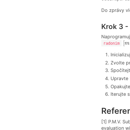
Do zprávy vl
Krok 3 -
Naprogramuj
[
m
[
m
radonim
Inicializ
Zvolte pr
Spočíte
Upravte 
Opakujte
Iterujte s
Refere
[1] P.M.V. S
evaluation wi