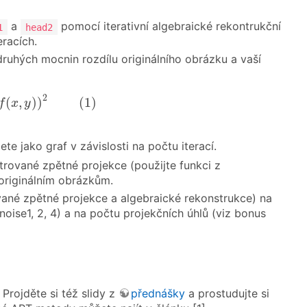
a
pomocí iterativní algebraické rekontrukční
1
head2
racích.
hých mocnin rozdílu originálního obrázku a vaší
(
x
,
y
)
)
2
(
1
)
2
(
,
)
)
(
1
)
f
x
y
te jako graf v závislosti na počtu iterací.
ované zpětné projekce (použijte funkci z
riginálním obrázkům.
né zpětné projekce a algebraické rekonstrukce) na
se1, 2, 4) a na počtu projekčních úhlů (viz bonus
rojděte si též slidy z
přednášky
a prostudujte si