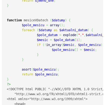
return
$jmeno_dne
;
}
function
 mesiceVDatech 
(
$datumy
)
{
$pole_mesicu
=
array
(
)
;
foreach
(
$datumy
as
$aktualni_datum
)
{
$pole_datum
=
explode
(
"."
,
$aktualni_
$mesic
=
$pole_datum
[
1
]
;
if
(
!
in_array
(
$mesic
,
$pole_mesicu
)
)
$pole_mesicu
[
]
=
$mesic
;
}
}
asort
(
$pole_mesicu
)
;
return
$pole_mesicu
;
}
?>
<!DOCTYPE html PUBLIC "-//W3C//DTD XHTML 1.0 Strict//
    "http://www.w3.org/TR/xhtml1/DTD/xhtml1-strict.dt
<html xmlns="http://www.w3.org/1999/xhtml">

    <head>
