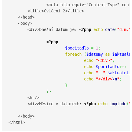
		<meta http-equiv="Content-Type" content="text/html; charset=UTF-8"/>

        <title>Cvičení 2</title>

    </head>

    <body>

        <div>Dnešní datum je: 
<?php
echo
date
(
"d.m.Y
<?php
$pocitadlo
=
1
;
foreach
(
$datumy
as
$aktualn
echo
"<div>"
;
echo
$pocitadlo
++;
echo
". "
.
$aktualni_
echo
"</div>
\n
"
;
}
?>
	<hr/>

	<div>Měsíce v datumech: 
<?php
echo
implode
(
"
    </body>

</html>