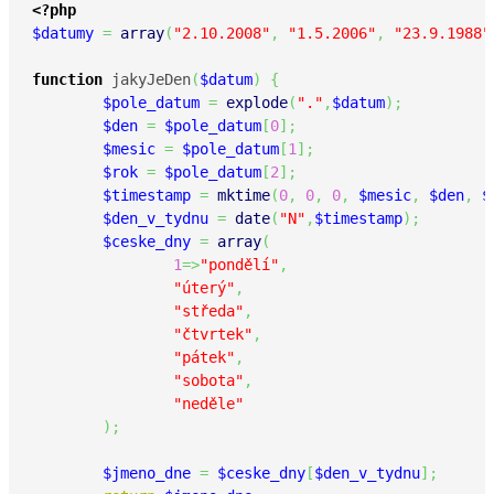
<?php
$datumy
=
array
(
"2.10.2008"
,
"1.5.2006"
,
"23.9.1988"
function
 jakyJeDen
(
$datum
)
{
$pole_datum
=
explode
(
"."
,
$datum
)
;
$den
=
$pole_datum
[
0
]
;
$mesic
=
$pole_datum
[
1
]
;
$rok
=
$pole_datum
[
2
]
;
$timestamp
=
mktime
(
0
,
0
,
0
,
$mesic
,
$den
,
$
$den_v_tydnu
=
date
(
"N"
,
$timestamp
)
;
$ceske_dny
=
array
(
1
=>
"pondělí"
,
"úterý"
,
"středa"
,
"čtvrtek"
,
"pátek"
,
"sobota"
,
"neděle"
)
;
$jmeno_dne
=
$ceske_dny
[
$den_v_tydnu
]
;