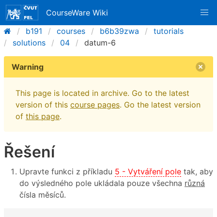
CourseWare Wiki
b191
courses
b6b39zwa
tutorials
solutions
04
datum-6
Warning
This page is located in archive. Go to the latest
version of this
course pages
. Go the latest version
of
this page
.
Řešení
Upravte funkci z příkladu
5 - Vytváření pole
tak, aby
do výsledného pole ukládala pouze všechna
různá
čísla měsíců.