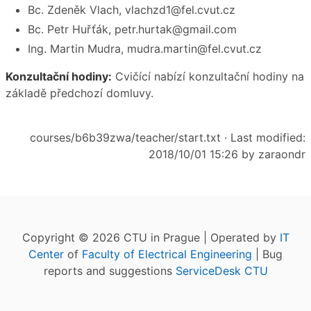
Bc. Zdeněk Vlach, vlachzd1@fel.cvut.cz
Bc. Petr Huřťák, petr.hurtak@gmail.com
Ing. Martin Mudra, mudra.martin@fel.cvut.cz
Konzultační hodiny:
Cvičící nabízí konzultační hodiny na
základě předchozí domluvy.
courses/b6b39zwa/teacher/start.txt
· Last modified:
2018/10/01 15:26 by
zaraondr
Copyright © 2026 CTU in Prague | Operated by
IT
Center
of
Faculty of Electrical Engineering
| Bug
reports and suggestions
ServiceDesk CTU