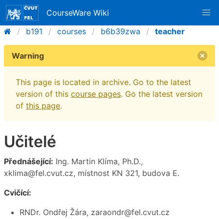
CourseWare Wiki
b191
courses
b6b39zwa
teacher
Warning
This page is located in archive. Go to the latest
version of this
course pages
. Go the latest version
of
this page
.
Učitelé
Přednášející:
Ing. Martin Klíma, Ph.D.,
xklima@fel.cvut.cz, místnost KN 321, budova E.
Cvičící:
RNDr. Ondřej Žára, zaraondr@fel.cvut.cz