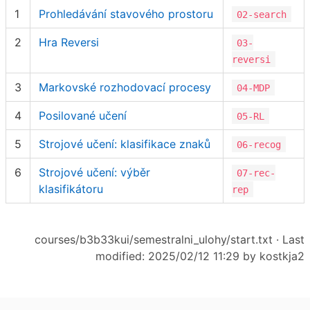
1
Prohledávání stavového prostoru
02-search
2
Hra Reversi
03-
reversi
3
Markovské rozhodovací procesy
04-MDP
4
Posilované učení
05-RL
5
Strojové učení: klasifikace znaků
06-recog
6
Strojové učení: výběr
07-rec-
klasifikátoru
rep
courses/b3b33kui/semestralni_ulohy/start.txt
· Last
modified: 2025/02/12 11:29 by
kostkja2