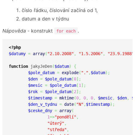
číslo řádku, číslování začíná od 1,
datum a den v týdnu
Nápověda
- konstrukt
.
for each
<?php
$datumy
=
array
(
"2.10.2008"
,
"1.5.2006"
,
"23.9.1988"
function
 jakyJeDen
(
$datum
)
{
$pole_datum
=
explode
(
"."
,
$datum
)
;
$den
=
$pole_datum
[
0
]
;
$mesic
=
$pole_datum
[
1
]
;
$rok
=
$pole_datum
[
2
]
;
$timestamp
=
mktime
(
0
,
0
,
0
,
$mesic
,
$den
,
$
$den_v_tydnu
=
date
(
"N"
,
$timestamp
)
;
$ceske_dny
=
array
(
1
=>
"pondělí"
,
"úterý"
,
"středa"
,