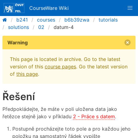
CourseWare Wiki
b241
courses
b6b39zwa
tutorials
solutions
02
datum-4
Warning
This page is located in archive. Go to the latest
version of this
course pages
. Go the latest version
of
this page
.
Řešení
Předpokládejte, že máte v poli uložena data jako
řetězce stejně jako v příkladu
2 - Práce s datem
.
Postupně procházejte toto pole a pro každou jeho
položku na samostatný řádek vypište