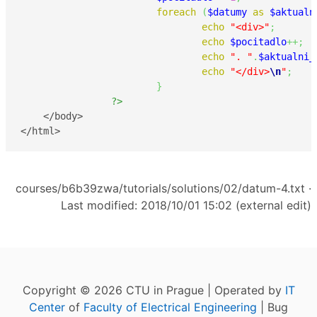
foreach
(
$datumy
as
$aktualn
echo
"<div>"
;
echo
$pocitadlo
++;
echo
". "
.
$aktualni_
echo
"</div>
\n
"
;
}
?>
    </body>

</html>
courses/b6b39zwa/tutorials/solutions/02/datum-4.txt
·
Last modified: 2018/10/01 15:02 (external edit)
Copyright © 2026 CTU in Prague | Operated by
IT
Center
of
Faculty of Electrical Engineering
| Bug