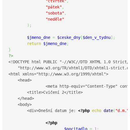
"čtvrtek"
,
"pátek"
,
"sobota"
,
"neděle"
)
;
$jmeno_dne
=
$ceske_dny
[
$den_v_tydnu
]
;
return
$jmeno_dne
;
}
?>
<!DOCTYPE html PUBLIC "-//W3C//DTD XHTML 1.0 Strict//
    "http://www.w3.org/TR/xhtml1/DTD/xhtml1-strict.dt
<html xmlns="http://www.w3.org/1999/xhtml">

    <head>

		<meta http-equiv="Content-Type" content="text/html; charset=UTF-8"/>

        <title>Cvičení 2</title>

    </head>

    <body>

        <div>Dnešní datum je: 
<?php
echo
date
(
"d.m.Y
<?php
$pocitadlo
=
1
;