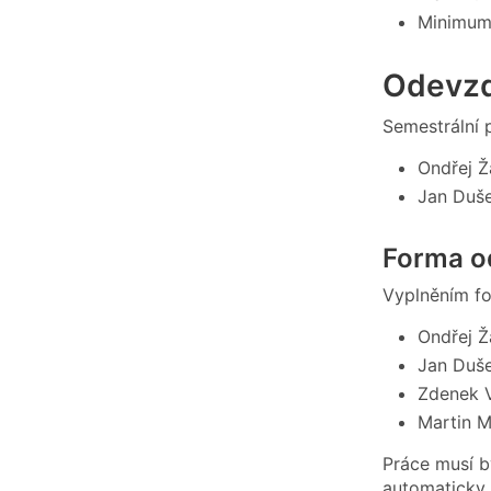
Minimum
Odevzd
Semestrální 
Ondřej 
Jan Duš
Forma o
Vyplněním fo
Ondřej 
Jan Duš
Zdenek 
Martin M
Práce musí b
automaticky