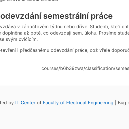
 odevzdání semestrální práce
zdává v zápočtovém týdnu nebo dříve. Studenti, kteří chtěj
doplněna až poté, co odevzdají sem. úlohu. Prosíme studen
 se svým cvičícím.
 otevřeni i předčasnému odevzdání práce, což vřele doporu
courses/b6b39zwa/classification/semest
ated by
IT Center
of
Faculty of Electrical Engineering
| Bug 