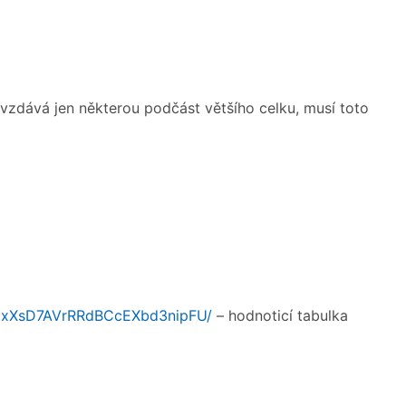
vzdává jen některou podčást většího celku, musí toto
yYxXsD7AVrRRdBCcEXbd3nipFU/
– hodnoticí tabulka