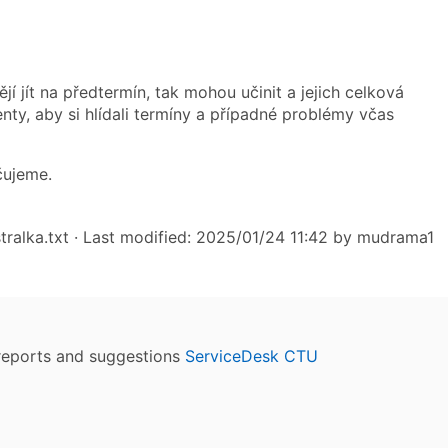
í jít na předtermín, tak mohou učinit a jejich celková
ty, aby si hlídali termíny a případné problémy včas
čujeme.
ralka.txt
· Last modified: 2025/01/24 11:42 by
mudrama1
reports and suggestions
ServiceDesk CTU