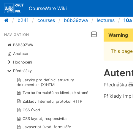
CourseWare Wiki
b241
courses
b6b39zwa
lectures
10a
Warning
NAVIGATION
B6B39ZWA
This page 
Anotace
Hodnocení
Auten
Přednášky
Jazyky pro definici struktury
Přednáška
dokumentu - (X)HTML
Tvorba formulářů na klientské straně
Příklady im
Základy Internetu, protokol HTTP
CSS úvod
CSS layout, responsivita
Javascript úvod, formuláře