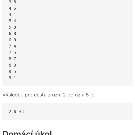
3 8

4 6

4 1

5 4

5 8

6 8

6 9

7 4

7 5

8 7

8 3

9 5

9 1
Výsledek pro cestu z uzlu 2 do uzlu 5 je:
2 6 9 5
Domácí úkol