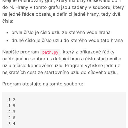
Mějme orientovaný graf, který má uzly očíslované od 1
do N. Hrany v tomto grafu jsou zadány v souboru, který
na jedné řádce obsahuje definici jedné hrany, tedy dvě
čísla:
první číslo je číslo uzlu ze kterého vede hrana
druhé číslo je číslo uzlu do kterého vede tato hrana
Napište program
, který z příkazové řádky
path.py
načte jméno souboru s definicí hran a číslo startovního
uzlu a číslo koncového uzlu. Program vytiskne jednu z
nejkratších cest ze startovního uzlu do cílového uzlu.
Program otestujte na tomto souboru:
1 2

1 9

2 3

2 6

3 4
