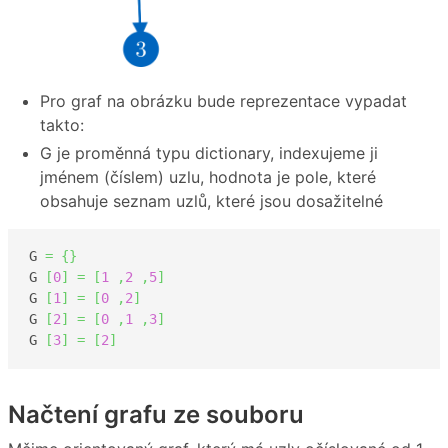
Pro graf na obrázku bude reprezentace vypadat
takto:
G je proměnná typu dictionary, indexujeme ji
jménem (číslem) uzlu, hodnota je pole, které
obsahuje seznam uzlů, které jsou dosažitelné
G 
=
{
}
G 
[
0
]
=
[
1
,
2
,
5
]
G 
[
1
]
=
[
0
,
2
]
G 
[
2
]
=
[
0
,
1
,
3
]
G 
[
3
]
=
[
2
]
Načtení grafu ze souboru