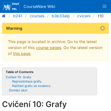
CourseWare Wiki
b241
courses
b3b33alp
cviceni
t10
Warning
This page is located in archive. Go to the latest
version of this
course pages
. Go the latest version
of
this page
.
Table of Contents
Cvičení 10: Grafy
Reprezentace grafu
Načtení grafu ze souboru
Domácí úkol
Cvičení 10: Grafy