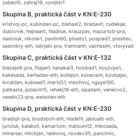
zabecfil, zahraj19, vondrkl1
Skupina B, praktická část v KN:E-230
kristvoj-pc, kubindan-pc, blahast2, bradavit, cudekjar,
dubovvik, hejnaant, hladiluk, krauzpav, mazurtob-pra,
nastoluk, nikolart, pavlim60, pliseto1, pospiad7, preslteo,
sasonkry-eth, talirjaki-pra, tranmanh, vachasim, vtoryvad
Skupina C, praktická část v KN:E-132
blazejo6-pra, filajan1, hanakal3, holubad1, houzvpe1,
kakesada, kerhadav-eth, kollejon, konecsim, koubajac,
krcaldan, kubisad1, martij51, mezihvoj, nguye100,
patkasta, polacm15, rehakj16-eth, sipadam, vanecvo2,
veselo23-pra, weisolen-eth
Skupina D, praktická část v KN:E-230
bradnjir-pra, brodsboh-eth, hladkfil, jabloalb-eth,
juricluk, kalakoli, kamartom, matoum12, mikosada,
minarsar, mlickjan, nalevvoj, novakv35, panclmic,