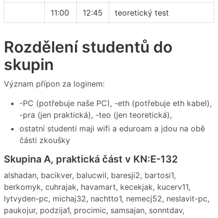
11:00
12:45
teoretický test
Rozdělení studentů do
skupin
Význam přípon za loginem:
-PC (potřebuje naše PC), -eth (potřebuje eth kabel),
-pra (jen praktická), -teo (jen teoretická),
ostatní studenti maji wifi a eduroam a jdou na obě
části zkoušky
Skupina A, praktická část v KN:E-132
alshadan, bacikver, balucwil, baresji2, bartosi1,
berkomyk, cuhrajak, havamart, kecekjak, kucerv11,
lytvyden-pc, michaj32, nachtto1, nemecj52, neslavit-pc,
paukojur, podzija1, procimic, samsajan, sonntdav,