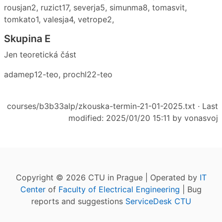
rousjan2, ruzict17, severja5, simunma8, tomasvit,
tomkato1, valesja4, vetrope2,
Skupina E
Jen teoretická část
adamep12-teo, prochl22-teo
courses/b3b33alp/zkouska-termin-21-01-2025.txt
· Last
modified: 2025/01/20 15:11 by
vonasvoj
Copyright © 2026 CTU in Prague | Operated by
IT
Center
of
Faculty of Electrical Engineering
| Bug
reports and suggestions
ServiceDesk CTU