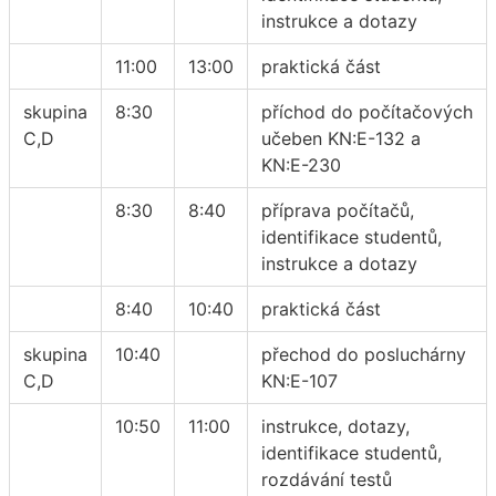
instrukce a dotazy
11:00
13:00
praktická část
skupina
8:30
příchod do počítačových
C,D
učeben KN:E-132 a
KN:E-230
8:30
8:40
příprava počítačů,
identifikace studentů,
instrukce a dotazy
8:40
10:40
praktická část
skupina
10:40
přechod do posluchárny
C,D
KN:E-107
10:50
11:00
instrukce, dotazy,
identifikace studentů,
rozdávání testů