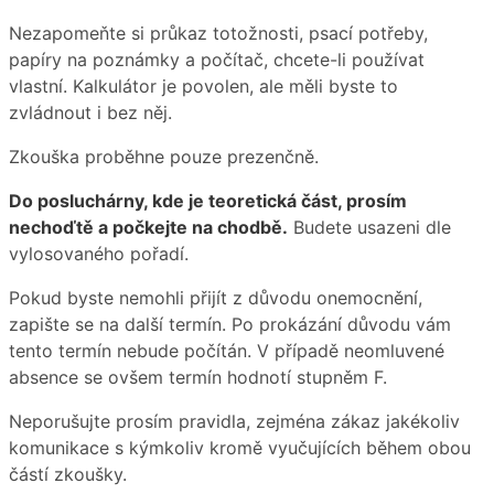
Nezapomeňte si průkaz totožnosti, psací potřeby,
papíry na poznámky a počítač, chcete-li používat
vlastní. Kalkulátor je povolen, ale měli byste to
zvládnout i bez něj.
Zkouška proběhne pouze prezenčně.
Do posluchárny, kde je teoretická část, prosím
nechoďtě a počkejte na chodbě.
Budete usazeni dle
vylosovaného pořadí.
Pokud byste nemohli přijít z důvodu onemocnění,
zapište se na další termín. Po prokázání důvodu vám
tento termín nebude počítán. V případě neomluvené
absence se ovšem termín hodnotí stupněm F.
Neporušujte prosím pravidla, zejména zákaz jakékoliv
komunikace s kýmkoliv kromě vyučujících během obou
částí zkoušky.