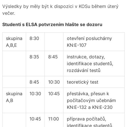
Výsledky by měly být k dispozici v KOSu během úterý
večer.
Studenti s ELSA potvrzením hlašte se dozoru
skupina
8:30
otevření posluchárny
A,B,E
KN:E-107
8:35
8:45
instrukce, dotazy,
identifikace studentů,
rozdávání testů
8:45
10:30
teoretický test
skupina
10:30
10:45
přestávka, přesun k
A,B
počítačovým učebnám
KN:E-132 a KN:E-230
10:45
11:00
příprava počítačů,
identifikace studentů,