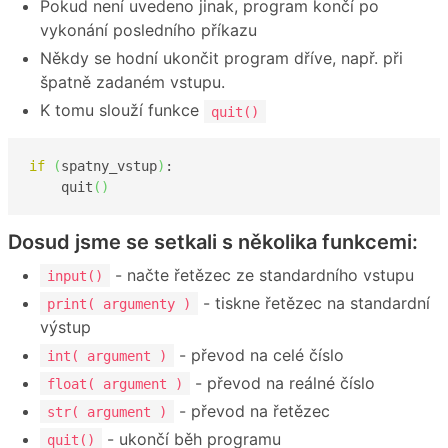
Pokud není uvedeno jinak, program končí po
vykonání posledního příkazu
Někdy se hodní ukončit program dříve, např. při
špatně zadaném vstupu.
K tomu slouží funkce
quit()
if
(
spatny_vstup
)
:

    quit
(
)
Dosud jsme se setkali s několika funkcemi:
- načte řetězec ze standardního vstupu
input()
- tiskne řetězec na standardní
print( argumenty )
výstup
- převod na celé číslo
int( argument )
- převod na reálné číslo
float( argument )
- převod na řetězec
str( argument )
- ukončí běh programu
quit()