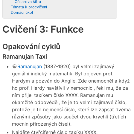
Césarova šifra
Témata k procvičení
Domácí úkol
Cvičení 3: Funkce
Opakování cyklů
Ramanujan Taxi
Ramanujan
(1887-1920) byl velmi zajímavý
geniální indický matematik. Byl objeven prof.
Hardym a pozván do Anglie. Zde onemocněl a když
ho prof. Hardy navštívil v nemocnici, řekl mu, že za
ním přijel taxíkem číslo XXXX. Ramanujan mu
okamžitě odpověděl, že je to velmi zajímavé číslo,
protože je to nejmenší číslo, které lze zapsat dvěma
různými způsoby jako součet dvou krychlí (třetích
mocnin přirozených čísel).
Najděte čtyřciferné číslo taxíku XXXX.