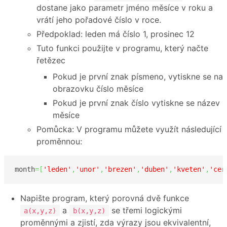
dostane jako parametr jméno měsíce v roku a
vrátí jeho pořadové číslo v roce.
Předpoklad: leden má číslo 1, prosinec 12
Tuto funkci použijte v programu, který načte
řetězec
Pokud je první znak písmeno, vytiskne se na
obrazovku číslo měsíce
Pokud je první znak číslo vytiskne se název
měsíce
Pomůcka: V programu můžete využít následující
proměnnou:
month
=
[
'leden'
,
'unor'
,
'brezen'
,
'duben'
,
'kveten'
,
'cer
Napište program, který porovná dvě funkce
a
se třemi logickými
a(x,y,z)
b(x,y,z)
proměnnými a zjistí, zda výrazy jsou ekvivalentní,