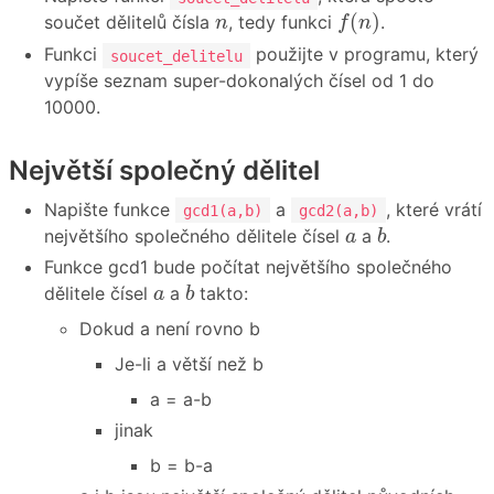
f
(
n
)
n
(
)
součet dělitelů čísla
, tedy funkci
.
n
f
n
Funkci
použijte v programu, který
soucet_delitelu
vypíše seznam super-dokonalých čísel od 1 do
10000.
Největší společný dělitel
Napište funkce
a
, které vrátí
gcd1(a,b)
gcd2(a,b)
b
a
největšího společného dělitele čísel
a
.
a
b
Funkce gcd1 bude počítat největšího společného
b
a
dělitele čísel
a
takto:
a
b
Dokud a není rovno b
Je-li a větší než b
a = a-b
jinak
b = b-a