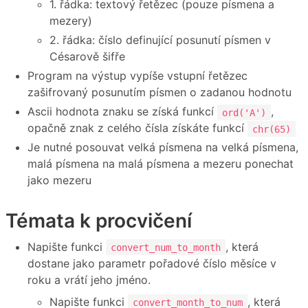
1. řádka: textový řetězec (pouze písmena a
mezery)
2. řádka: číslo definující posunutí písmen v
Césarově šifře
Program na výstup vypíše vstupní řetězec
zašifrovaný posunutím písmen o zadanou hodnotu
Ascii hodnota znaku se získá funkcí
,
ord('A')
opačně znak z celého čísla získáte funkcí
chr(65)
Je nutné posouvat velká písmena na velká písmena,
malá písmena na malá písmena a mezeru ponechat
jako mezeru
Témata k procvičení
Napište funkci
, která
convert_num_to_month
dostane jako parametr pořadové číslo měsíce v
roku a vrátí jeho jméno.
Napište funkci
, která
convert_month_to_num