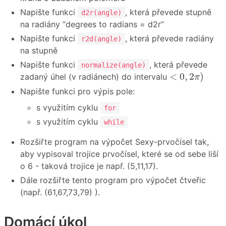
Napište funkci
, která převede stupně
d2r(angle)
na radiány “degrees to radians = d2r”
Napište funkci
, která převede radiány
r2d(angle)
na stupně
Napište funkci
, která převede
normalize(angle)
<
0
,
2
π
)
<
0
,
2
)
zadaný úhel (v radiánech) do intervalu
π
Napište funkci pro výpis pole:
s využitím cyklu
for
s využitím cyklu
while
Rozšiřte program na výpočet Sexy-prvočísel tak,
aby vypisoval trojice prvočísel, které se od sebe liší
o 6 - taková trojice je např. (5,11,17).
Dále rozšiřte tento program pro výpočet čtveřic
(např. (61,67,73,79) ).
Domácí úkol