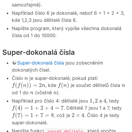
samozřejmě).
Například číslo 6 je dokonalé, neboť 6 = 1 + 2 + 3,
kde 1,2,3 jsou dělitelé čísla 6.
Napište program, který vypíše všechna dokonalá
čísla od 1 do 10000.
Super-dokonalá čísla
Super-dokonalá čísla
jsou zobecněním
dokonalých čísel.
n
Číslo
je super-dokonalé, pokud platí
n
f
(
f
(
n
)
)
=
2
n
f
(
n
)
n
(
(
)
)
=
2
(
)
, kde
je součet dělitelů čísla
f
f
n
n
f
n
n
n
n
od 1 do
(včetně
).
n
n
4
1
,
2
1
,
2
4
Například pro číslo 4: dělitelé jsou
a
, tedy
f
(
4
)
=
1
+
2
+
4
=
7
(
4
)
=
1
+
2
+
4
=
7
. Dělitelé 7 jsou 1 a 7, tedy
f
f
(
7
)
=
1
+
7
=
8
2
×
4
(
7
)
=
1
+
7
=
8
2
×
4
, což je
. Číslo 4 je tedy
f
super-dokonalé.
Napište funkci
, která spočte
soucet_delitelu