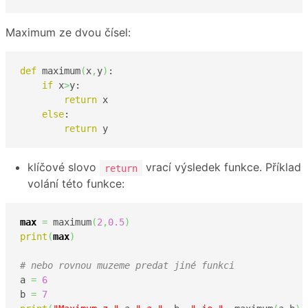
Maximum ze dvou čísel:
def
 maximum
(
x
,
y
)
:

if
 x
>
y:

return
 x

else
:

return
 y  
klíčové slovo
vrací výsledek funkce. Příklad
return
volání této funkce:
max
=
 maximum
(
2
,
0.5
)
print
(
max
)
# nebo rovnou muzeme predat jiné funkci
a 
=
6
b 
=
7