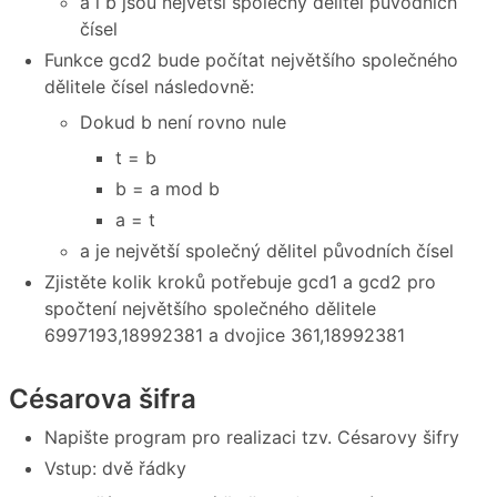
a i b jsou největší společný dělitel původních
čísel
Funkce gcd2 bude počítat největšího společného
dělitele čísel následovně:
Dokud b není rovno nule
t = b
b = a mod b
a = t
a je největší společný dělitel původních čísel
Zjistěte kolik kroků potřebuje gcd1 a gcd2 pro
spočtení největšího společného dělitele
6997193,18992381 a dvojice 361,18992381
Césarova šifra
Napište program pro realizaci tzv. Césarovy šifry
Vstup: dvě řádky