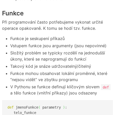
Funkce
Při programování často potřebujeme vykonat určité
operace opakovaně. K tomu se hodí tzv. funkce.
Funkce je seskupení příkazů
Vstupem funkce jsou argumenty (jsou nepovinné)
Složitý problém se typicky rozdělí na jednodušší
úkony, které se naprogramují do funkcí
Takový kód je snáze udržovatelný/čitelný
Funkce mohou obsahovat lokální proměnné, které
“nejsou vidět” ve zbytku programu
V Pythonu se funkce definují klíčovým slovem
def
a tělo funkce (vnitřní příkazy) jsou odsazeny
def
 jmenoFunkce
(
 parametry 
)
:

   telo_funkce