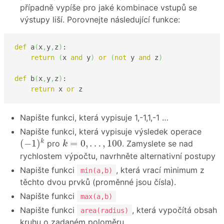
případně vypíše pro jaké kombinace vstupů se
výstupy liší. Porovnejte následující funkce:
def
 a
(
x
,
y
,
z
)
:

return
(
x 
and
 y
)
or
(
not
 y 
and
 z
)
def
 b
(
x
,
y
,
z
)
:

return
 x 
or
 z
Napište funkci, která vypisuje 1,-1,1,-1 …
Napište funkci, která vypisuje výsledek operace
(
−
1
)
k
k
=
0
,
…
,
100
(
−
1
)
=
0
,
…
,
100
k
pro
. Zamyslete se nad
k
rychlostem výpočtu, navrhněte alternativní postupy
Napište funkci
, která vrací minimum z
min(a,b)
těchto dvou prvků (proměnné jsou čísla).
Napište funkci
max(a,b)
Napište funkci
, která vypočítá obsah
area(radius)
kruhu o zadaném poloměru