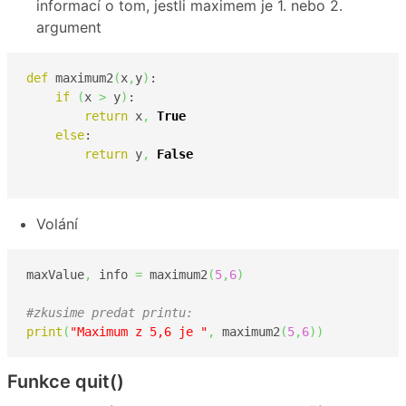
informací o tom, jestli maximem je 1. nebo 2.
argument
def
 maximum2
(
x
,
y
)
:

if
(
x 
>
 y
)
:

return
 x
,
True
else
:

return
 y
,
False
Volání
maxValue
,
 info 
=
 maximum2
(
5
,
6
)
#zkusime predat printu:
print
(
"Maximum z 5,6 je "
,
 maximum2
(
5
,
6
)
)
Funkce quit()