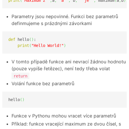
print
(
"Maximum z "
,
a
,
" a "
,
 b
,
" je "
,
 maximum
(
a
,
b
)
)
Parametry jsou nepovinné. Funkci bez parametrů
definmujeme s prázdnými závorkami
def
 hello
(
)
:

print
(
"Hello World!"
)
V tomto případě funkce ani nevrací žádnou hodnotu
(pouze vypíše řetězec), není tedy třeba volat
return
Volání funkce bez parametrů
hello
(
)
Funkce v Pythonu mohou vracet více parametrů
Příklad: funkce vracející maximum ze dvou čísel, s