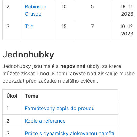
2
Robinson
10
5
19. 11.
Crusoe
2023
3
Trie
15
7
10. 12.
2023
Jednohubky
Jednohubky jsou malé a
nepovinné
úkoly, za které
můžete získat 1 bod. K tomu abyste bod získali je musíte
odevzdat před začátkem dalšího cvičení.
Úkol
Téma
1
Formátovaný zápis do proudu
2
Kopie a reference
3
Práce s dynamicky alokovanou pamětí