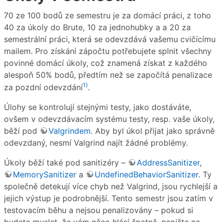
70 ze 100 bodů ze semestru je za domácí práci, z toho
40 za úkoly do Brute, 10 za jednohubky a a 20 za
semestrální práci, která se odevzdává vašemu cvičícímu
mailem. Pro získání zápočtu potřebujete splnit všechny
povinné domácí úkoly, což znamená získat z každého
alespoň 50% bodů, předtím než se započítá penalizace
1)
za pozdní odevzdání
.
Úlohy se kontrolují stejnými testy, jako dostáváte,
ovšem v odevzdávacím systému testy, resp. vaše úkoly,
běží pod
Valgrindem
. Aby byl úkol přijat jako správně
odevzdaný, nesmí Valgrind najít žádné problémy.
Úkoly běží také pod sanitizéry –
AddressSanitizer
,
MemorySanitizer
a
UndefinedBehaviorSanitizer
. Ty
společně detekují více chyb než Valgrind, jsou rychlejší a
jejich výstup je podrobnější. Tento semestr jsou zatím v
testovacím běhu a nejsou penalizovány – pokud si