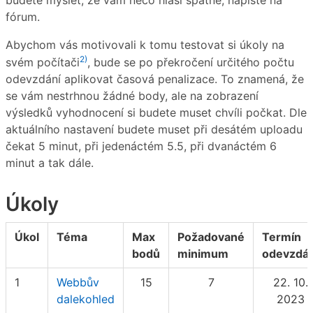
budete myslet, že vám něco hlásí špatně, napište na
fórum.
Abychom vás motivovali k tomu testovat si úkoly na
2)
svém počítači
, bude se po překročení určitého počtu
odevzdání aplikovat časová penalizace. To znamená, že
se vám nestrhnou žádné body, ale na zobrazení
výsledků vyhodnocení si budete muset chvíli počkat. Dle
aktuálního nastavení budete muset při desátém uploadu
čekat 5 minut, při jedenáctém 5.5, při dvanáctém 6
minut a tak dále.
Úkoly
Úkol
Téma
Max
Požadované
Termín
bodů
minimum
odevzdán
1
Webbův
15
7
22. 10.
dalekohled
2023