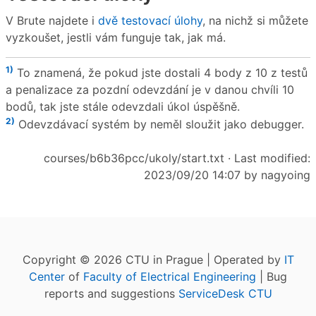
V Brute najdete i
dvě testovací úlohy
, na nichž si můžete
vyzkoušet, jestli vám funguje tak, jak má.
1)
To znamená, že pokud jste dostali 4 body z 10 z testů
a penalizace za pozdní odevzdání je v danou chvíli 10
bodů, tak jste stále odevzdali úkol úspěšně.
2)
Odevzdávací systém by neměl sloužit jako debugger.
courses/b6b36pcc/ukoly/start.txt
· Last modified:
2023/09/20 14:07 by
nagyoing
Copyright © 2026 CTU in Prague | Operated by
IT
Center
of
Faculty of Electrical Engineering
| Bug
reports and suggestions
ServiceDesk CTU