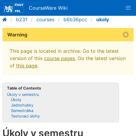
CourseWare Wiki
b231
courses
b6b36pcc
ukoly
Warning
This page is located in archive. Go to the latest
version of this
course pages
. Go the latest version
of
this page
.
Table of Contents
Úkoly v semestru
Úkoly
Jednohubky
Semestrálka
Testovací úlohy
Úkoly v semestru