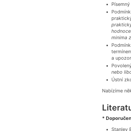
Písemný 
Podmínko
praktick
praktick
hodnocen
minima z
Podmínko
termínem
a upozor
Povolen
nebo lib
Ústní zk
Nabízíme něk
Literat
* Doporučená
Stanley 