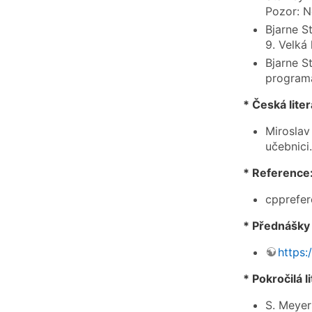
Pozor: N
Bjarne S
9. Velká
Bjarne S
program
* Česká lite
Miroslav
učebnici
* Reference
cpprefe
* Přednášky
https
* Pokročilá l
S. Meyer