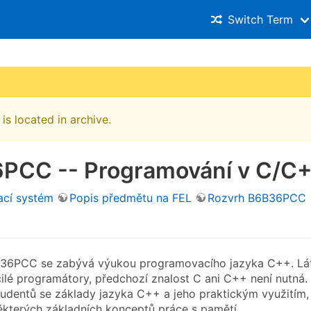
Switch Term
is located in archive.
PCC -- Programování v C/C
cí systém
Popis předmětu na FEL
Rozvrh B6B36PCC
36PCC se zabývá výukou programovacího jazyka C++. Lát
ilé programátory, předchozí znalost C ani C++ není nutná.
udentů se základy jazyka C++ a jeho praktickým využitím,
kterých základních konceptů práce s pamětí.