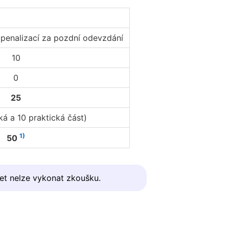
 penalizací za pozdní odevzdání
10
0
25
ká a 10 praktická část)
1)
50
et nelze vykonat zkoušku.