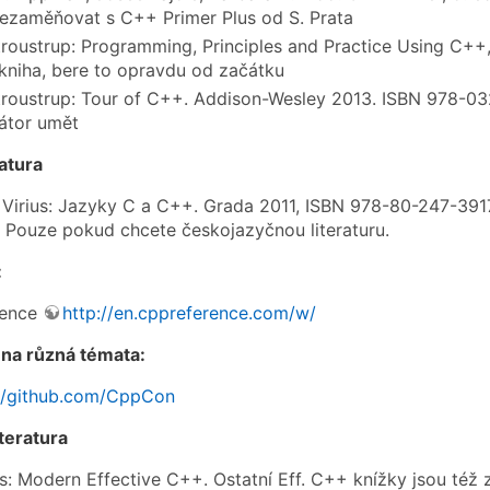
ezaměňovat s C++ Primer Plus od S. Prata
troustrup: Programming, Principles and Practice Using C+
 kniha, bere to opravdu od začátku
troustrup: Tour of C++. Addison-Wesley 2013. ISBN 978-0
átor umět
ratura
 Virius: Jazyky C a C++. Grada 2011, ISBN 978-80-247-3917-
. Pouze pokud chcete českojazyčnou literaturu.
:
rence
http://en.cppreference.com/w/
 na různá témata:
://github.com/CppCon
iteratura
s: Modern Effective C++. Ostatní Eff. C++ knížky jsou též 