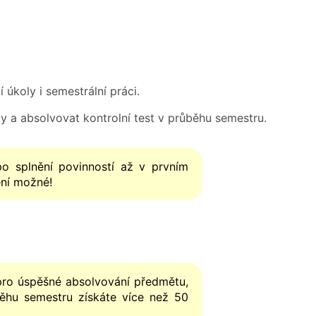
úkoly i semestrální práci.
a absolvovat kontrolní test v průběhu semestru.
 splnění povinností až v prvním
ení možné!
pro úspěšné absolvování předmětu,
ěhu semestru získáte více než 50