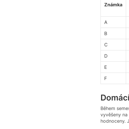
Známka
A
B
C
D
E
F
Domácí
Během semest
vyvěšeny na
hodnoceny. 