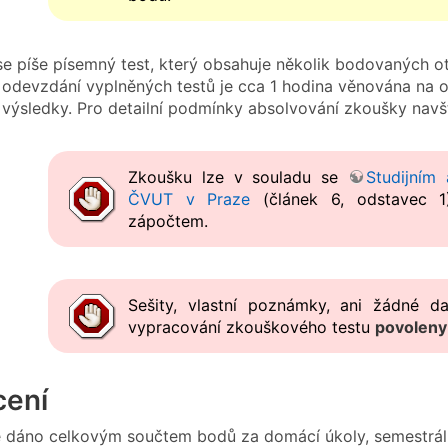
e píše písemný test, který obsahuje několik bodovaných o
 odevzdání vyplněných testů je cca 1 hodina věnována na o
ch výsledky. Pro detailní podmínky absolvování zkoušky navš
Zkoušku lze v souladu se
Studijním
ČVUT v Praze
(článek 6, odstavec 1
zápočtem.
Sešity, vlastní poznámky, ani žádné d
vypracování zkouškového testu
povoleny
ení
 dáno celkovým součtem bodů za domácí úkoly, semestrální