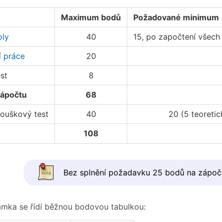
Maximum bodů
Požadované minimum
oly
40
15, po započtení všech
í práce
20
est
8
zápočtu
68
ouškový test
40
20 (5 teoretic
108
Bez splnění požadavku 25 bodů na zápoč
mka se řídí běžnou bodovou tabulkou: