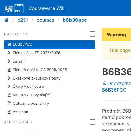
CourseWare Wiki
b251
courses
b6b36pcc
Warning
NAVIGATION
B6B36PCC
This page 
Plán cvičení ZS 2025/2026
ostatni
B6B36
Plán přednášek ZS 2025/2026
Ukázkové zkouškové testy
Odevzdáva
Úkoly v semestru
B6B36PCC
Kontakty na vyučující
Odkazy a poznámky
Předmět B6B
common
mírně pokroč
ALL COURSES
seznámení st
pochopení ně