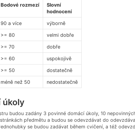
Bodové rozmezí
Slovní
hodnocení
90 a více
výborně
>= 80
velmi dobře
>= 70
dobře
>= 60
uspokojivě
>= 50
dostatečně
méně než 50
nedostatečně
 úkoly
ru budou zadány 3 povinné domácí úkoly, 10 nepovinných 
 stránkách předmětu a budou se odevzdávat do odevzdáva
Jednohubky se budou zadávat během cvičení, a též odevz