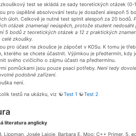
zkouškový test se skládá ze sady teoretických otázek (0-1
u pro úspěšné absolvování testu je dosažení alespoň 5 bo
ých úloh. Celkově je nutné test splnit alespoň za 20 bodů.
P
ých otázek znamenají neúspěch, protože student nedosáhl 
í 5 bodů z teoretických otázek a 12 z praktických znam
 celé zkoušky.
u pro účast na zkoušce je zápočet v KOSu. K tomu je třeb
, kterého se chcete účastnit. Výjimkou je předtermín, kdy j
nit svého cvičícího o zájmu účasti na předtermínu.
ými pomůckami jsou pouze psací potřeby.
Není tedy dovol
ovolné podobné zařízení.
ouška není.
olik testů na ukázku, viz
Test 1
Test 2
ura
 literatura anglicky
B. Lippman, Josée Lajoie, Barbara E. Moo: C++ Primer, 5. 