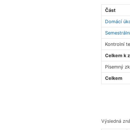
Část
Domácí úk
Semestráln
Kontrolní t
Celkem k 
Písemný zk
Celkem
Výsledná zná