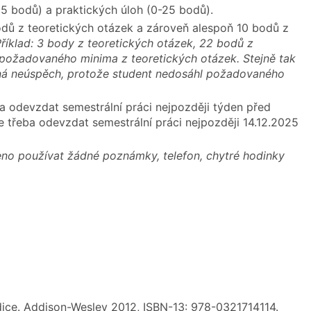
5 bodů) a praktických úloh (0-25 bodů).
dů z teoretických otázek a zároveň alespoň 10 bodů z
říklad: 3 body z teoretických otázek, 22 bodů z
požadovaného minima z teoretických otázek. Stejně tak
ená neúspěch, protože student nedosáhl požadovaného
a odevzdat semestrální práci nejpozději týden před
e třeba odevzdat semestrální práci nejpozději 14.12.2025
eno používat žádné poznámky, telefon, chytré hodinky
edice. Addison-Wesley 2012, ISBN-13: 978-0321714114.