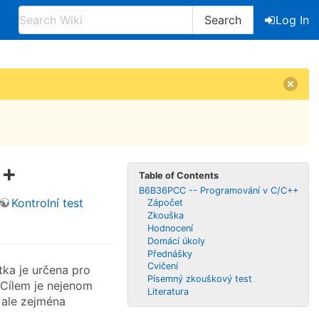
Search
Log In
++
Table of Contents
B6B36PCC -- Programování v C/C++
Kontrolní test
Zápočet
Zkouška
Hodnocení
Domácí úkoly
Přednášky
Cvičení
ka je určena pro
Písemný zkouškový test
 Cílem je nejenom
Literatura
 ale zejména