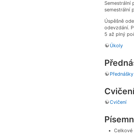
Semestrální 
semestrální 
Úspěšně odev
odevzdání. P
5 až plný po
Úkoly
Předná
Přednášky
Cvičen
Cvičení
Písemn
Celkové 