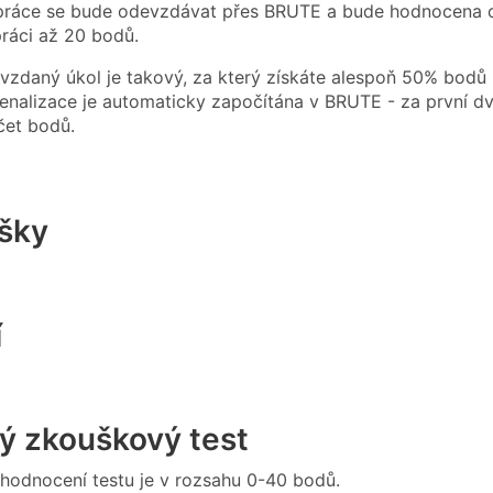
práce se bude odevzdávat přes BRUTE a bude hodnocena cvi
práci až 20 bodů.
zdaný úkol je takový, za který získáte alespoň 50% bodů 
enalizace je automaticky započítána v BRUTE - za první dv
čet bodů.
šky
í
ý zkouškový test
hodnocení testu je v rozsahu 0-40 bodů.