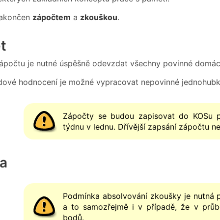
zakončen
zápočtem
a
zkouškou
.
t
zápočtu je nutné úspěšně odevzdat všechny povinné domácí 
dové hodnocení je možné vypracovat nepovinné jednohubky 
Zápočty se budou zapisovat do KOSu po
týdnu v lednu. Dřívější zapsání zápočtu n
a
Podmínka absolvování zkoušky je nutná 
a to samozřejmě i v případě, že v průb
bodů.