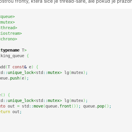
trou fronty, která sice je thread-safe, ale pokud je prázd
<queue>
<mutex>
<thread>
<iostream>
<chrono>
<
typename
 T
>
cking_queue 
{
add
(
T 
const
&
 e
)
{
td
::
unique_lock
<
std
::
mutex
>
 lg
(
mutex
)
;
ueue.
push
(
e
)
;
e
(
)
{
td
::
unique_lock
<
std
::
mutex
>
 lg
(
mutex
)
;
uto
 out 
=
 std
::
move
(
queue.
front
(
)
)
;
 queue.
pop
(
)
;
eturn
 out
;