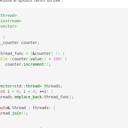
kuste si spustit tento útržek:
<thread>
<iostream>
<vector>
)
{
c_counter counter
;
thread_func 
=
[
&
counter
]
(
)
{
hile
(
counter.
value
(
)
<
100
)
{
   counter.
increment
(
)
;
vector
<
std
::
thread
>
 threads
;
int
 i 
=
0
;
 i 
<
4
;
++
i
)
{
hreads.
emplace_back
(
thread_func
)
;
auto
&
 thread 
:
 threads
)
{
hread.
join
(
)
;