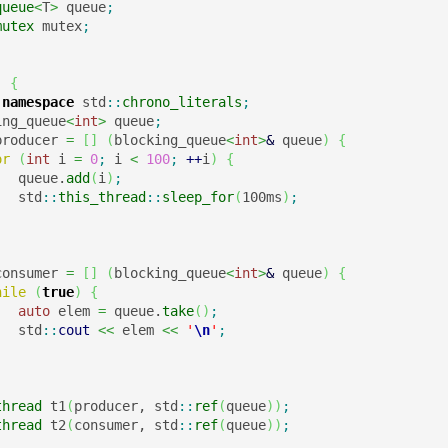
queue
<
T
>
 queue
;
mutex
 mutex
;
)
{
namespace
 std
::
chrono_literals
;
ing_queue
<
int
>
 queue
;
producer 
=
[
]
(
blocking_queue
<
int
>
&
 queue
)
{
or
(
int
 i 
=
0
;
 i 
<
100
;
++
i
)
{
   queue.
add
(
i
)
;
   std
::
this_thread
::
sleep_for
(
100ms
)
;
consumer 
=
[
]
(
blocking_queue
<
int
>
&
 queue
)
{
hile
(
true
)
{
auto
 elem 
=
 queue.
take
(
)
;
   std
::
cout
<<
 elem 
<<
'
\n
'
;
thread
 t1
(
producer, std
::
ref
(
queue
)
)
;
thread
 t2
(
consumer, std
::
ref
(
queue
)
)
;