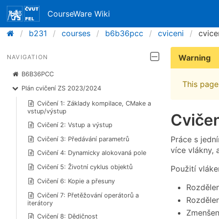
CourseWare Wiki
b231
courses
b6b36pcc
cviceni
cvice
Warning
NAVIGATION
B6B36PCC
This page 
Plán cvičení ZS 2023/2024
Cvičení 1: Základy kompilace, CMake a
vstup/výstup
Cvičen
Cvičení 2: Vstup a výstup
Práce s jedn
Cvičení 3: Předávání parametrů
více vlákny, 
Cvičení 4: Dynamicky alokovaná pole
Cvičení 5: Životní cyklus objektů
Použití vláke
Cvičení 6: Kopie a přesuny
Rozdělen
Cvičení 7: Přetěžování operátorů a
Rozdělen
iterátory
Zmenšení
Cvičení 8: Dědičnost