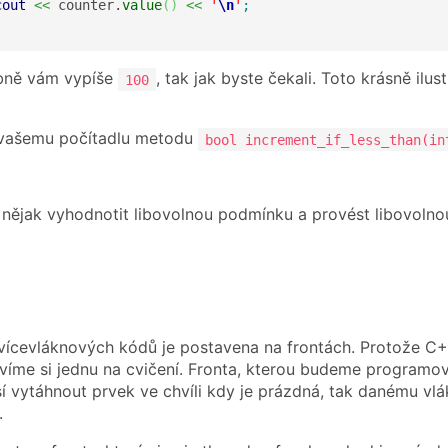
cout
<<
 counter.
value
(
)
<<
'
\n
'
;
bně vám vypíše
, tak jak byste čekali. Toto krásně il
100
 vašemu počítadlu metodu
bool increment_if_less_than(in
ějak vyhodnotit libovolnou podmínku a provést libovolno
 vícevláknových kódů je postavena na frontách. Protože C
avíme si jednu na cvičení. Fronta, kterou budeme programova
í vytáhnout prvek ve chvíli kdy je prázdná, tak danému vl
.