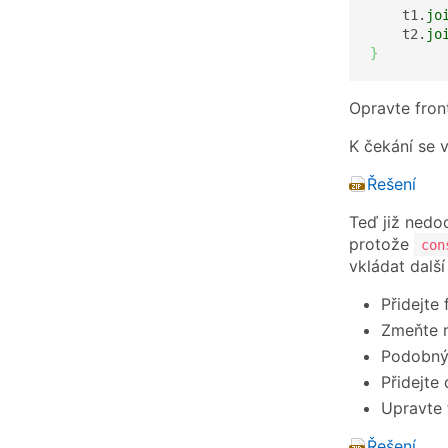
    t1.
jo
    t2.
jo
}
Opravte front
K čekání se
Řešení
Teď již nedo
protože
con
vkládat další
Přidejte
Zmeňte
Podobn
Přidejte
Upravte 
Řešení