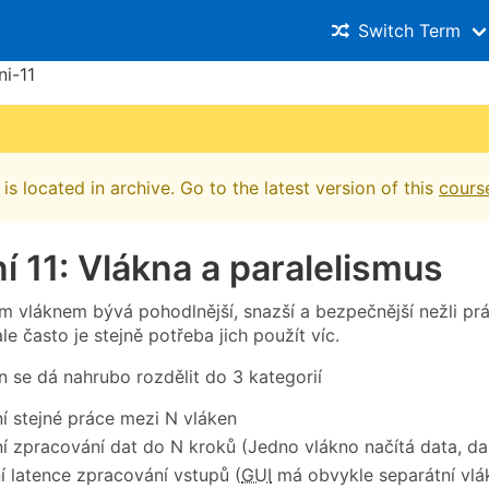
Switch Term
ni-11
is located in archive. Go to the latest version of this
cours
í 11: Vlákna a paralelismus
ím vláknem bývá pohodlnější, snazší a bezpečnější nežli pr
ale často je stejně potřeba jich použít víc.
n se dá nahrubo rozdělit do 3 kategorií
í stejné práce mezi N vláken
í zpracování dat do N kroků (Jedno vlákno načítá data, da
 latence zpracování vstupů (
GUI
má obvykle separátní vlá