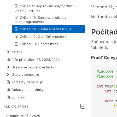
V tomto My s
Cvičení 9: Kopírování polymorfních
objektů, výjimky
Na tomto cv
Cvičení 10: Šablony a základy
metaprogramování
Cvičení 11: Vlákna a paralelismus
Počítad
Cvičení 12: Globální proměnné
Začneme s je
Cvičení 13: Optimalizace
tak není.
ostatni
Proč? Co vyp
Plán přednášek ZS 2023/2024
Ukázkové zkouškové testy
#include 
Úkoly v semestru
#include 
Kontakty na vyučující
int
 main
(
Odkazy a poznámky
int
 c
common
auto
 
f
ALL COURSES
         
Summer 2025 / 2026
         