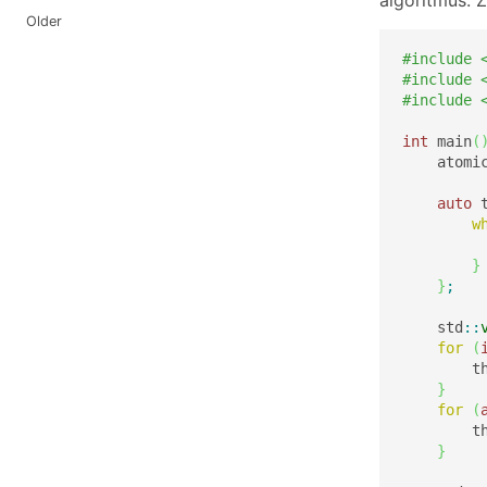
algoritmus. Z
Older
#include 
#include 
#include 
int
 main
(
    atomi
auto
 
w
         
}
}
;
    std
::
for
(
        t
}
for
(
        t
}