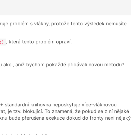
ustruje problém s vlákny, protože tento výsledek nemusíte
, která tento problém opraví.
t)
u akci, aniž bychom pokaždé přidávali novou metodu?
++ standardní knihovna neposkytuje více-vláknovou
t, je tzv. blokující. To znamená, že pokud se z ní nějaké
áknu bude přerušena exekuce dokud do fronty není nějaký