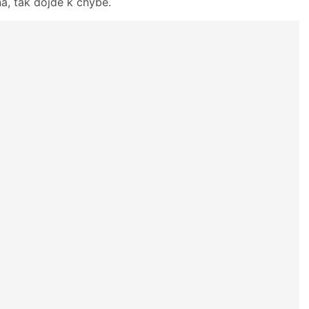
ná, tak dojde k chybě.