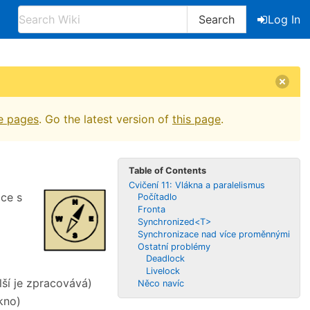
Search
Log In
e pages
. Go the latest version of
this page
.
Table of Contents
Cvičení 11: Vlákna a paralelismus
áce s
Počítadlo
Fronta
Synchronized<T>
Synchronizace nad více proměnnými
Ostatní problémy
Deadlock
Livelock
lší je zpracovává)
Něco navíc
kno)