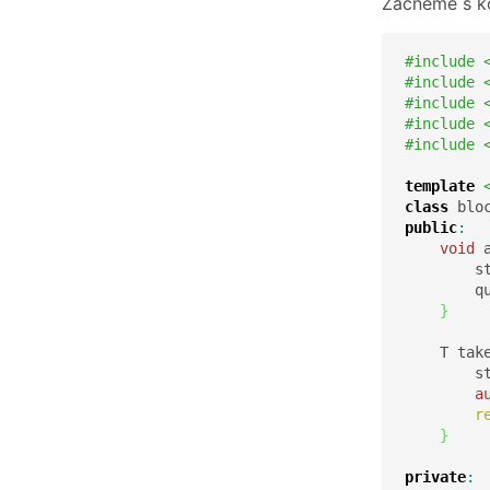
Začneme s kos
#include 
#include 
#include 
#include 
#include 
template
class
 blo
public
:
void
 
        s
        q
}
    T tak
        s
a
r
}
private
: