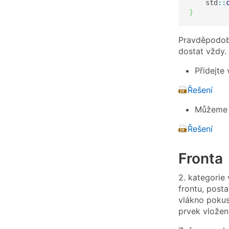
    std
::
}
Pravděpodo
dostat vždy.
Přidejte
Řešení
Můžeme n
Řešení
Fronta
2. kategorie
frontu, post
vlákno pokus
prvek vložen