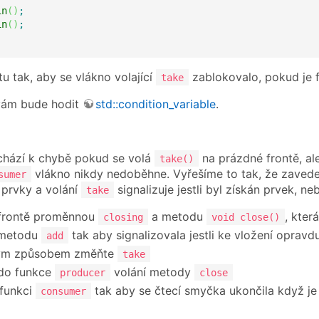
in
(
)
;
in
(
)
;
u tak, aby se vlákno volající
zablokovalo, pokud je 
take
 vám bude hodit
std::condition_variable
.
chází k chybě pokud se volá
na prázdné frontě, al
take()
vlákno nikdy nedoběhne. Vyřešíme to tak, že zavede
sumer
 prvky a volání
signalizuje jestli byl získán prvek, ne
take
 frontě proměnnou
a metodu
, kter
closing
void close()
 metodu
tak aby signalizovala jestli ke vložení opravd
add
ým způsobem změňte
take
 do funkce
volání metody
producer
close
funkci
tak aby se čtecí smyčka ukončila když je
consumer