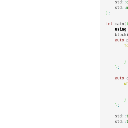
    std
::
    std
::
}
;
int
 main
(
using
    block
auto
 
f
         
         
}
}
;
auto
 
w
         
}
}
;
    std
::
    std
::