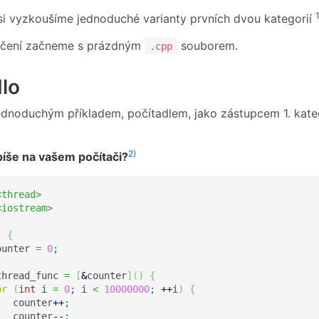
1
i vyzkoušíme jednoduché varianty prvních dvou kategorií
ičení začneme s prázdným
souborem.
.cpp
lo
dnoduchým příkladem, počítadlem, jako zástupcem 1. katego
2)
íše na vašem počítači?
<thread>
<iostream>
)
{
ounter 
=
0
;
thread_func 
=
[
&
counter
]
(
)
{
or
(
int
 i 
=
0
;
 i 
<
10000000
;
++
i
)
{
   counter
++
;
   counter
--
;