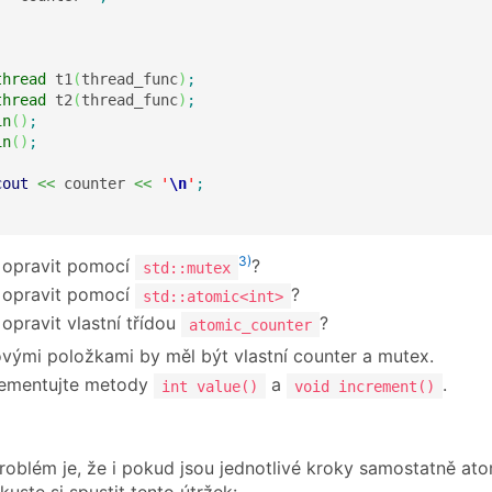
thread
 t1
(
thread_func
)
;
thread
 t2
(
thread_func
)
;
in
(
)
;
in
(
)
;
cout
<<
 counter 
<<
'
\n
'
;
3)
 opravit pomocí
?
std::mutex
 opravit pomocí
?
std::atomic<int>
 opravit vlastní třídou
?
atomic_counter
vými položkami by měl být vlastní counter a mutex.
ementujte metody
a
.
int value()
void increment()
problém je, že i pokud jsou jednotlivé kroky samostatně at