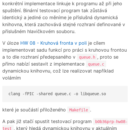
konkrétní implementace linkuje k programu až při jeho
spuštění. Binární testovací program tak zůstává
identický a jediné co měníme je příslušná dynamická
knihovna, která zachovává stejné rozhraní definované v
příslušném hlavičkovém souboru.
V úloze
HW 08 - Kruhová fronta v poli
je cílem
implementovat sadu funkcí pro práci s kruhovou frontou
a to dle rozhraní předepsaného v
, proto se
queue.h
přímo nabízí sestavit z implementace
queue.c
dynamickou knihovnu, což lze realizovat například
volámím
clang -fPIC -shared queue.c -o libqueue.so
které je součástí přiloženého
.
Makefile
A pak již stačí spustit testovací program
b0b36prp-hw08-
, který hledá dynamickou knihovnu v aktuálním
test