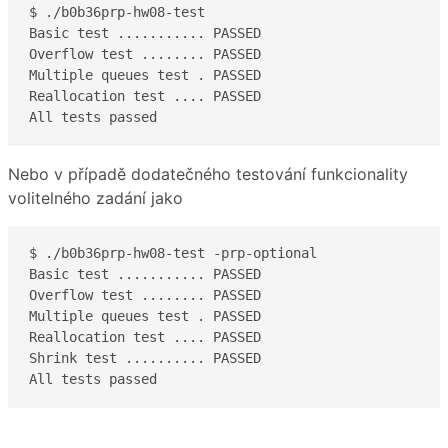
$ ./b0b36prp-hw08-test 

Basic test ........... PASSED

Overflow test ........ PASSED

Multiple queues test . PASSED

Reallocation test .... PASSED

Nebo v případě dodatečného testování funkcionality
volitelného zadání jako
$ ./b0b36prp-hw08-test -prp-optional

Basic test ........... PASSED

Overflow test ........ PASSED

Multiple queues test . PASSED

Reallocation test .... PASSED

Shrink test .......... PASSED

All tests passed