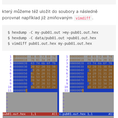
který můžeme též uložit do soubory a následně
porovnat například již zmiňovaným
.
vimdiff
$ hexdump -C my-pub01.out >my-pub01.out.hex

$ hexdump -C data/pub01.out >pub01.out.hex

$ vimdiff pub01.out.hex my-pub01.out.hex