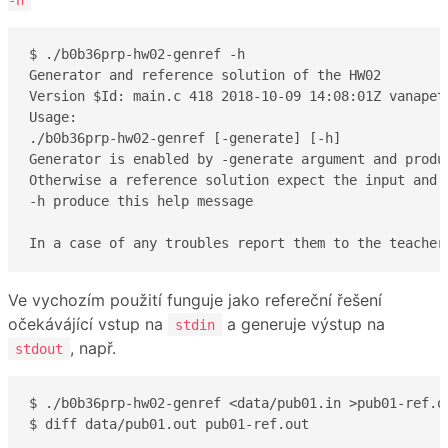
$ ./b0b36prp-hw02-genref -h

Generator and reference solution of the HW02

Version $Id: main.c 418 2018-10-09 14:08:01Z vanapet1
Usage:

./b0b36prp-hw02-genref [-generate] [-h]

Generator is enabled by -generate argument and produ
Otherwise a reference solution expect the input and 
-h produce this help message

In a case of any troubles report them to the teacher
Ve vychozím použití funguje jako refereční řešení
očekávájící vstup na
a generuje výstup na
stdin
, např.
stdout
$ ./b0b36prp-hw02-genref <data/pub01.in >pub01-ref.ou
$ diff data/pub01.out pub01-ref.out                 