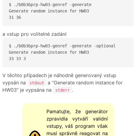
$ ./b0b36prp-hw03-genref -generate

Generate random instance for HW03

31 36
a vstup pro volitelné zadání
$ ./b0b36prp-hw03-genref -generate -optional

Generate random instance for HW03

33 33 3
V těchto případech je náhodně generovaný vstup
vypsán na
a “Generate random instance for
stdout
HW03” je vypsána na
.
stderr
Pamatujte, že generátor
zpravidla vytváří validní
vstupy, váš program však
musí správně reagovat na