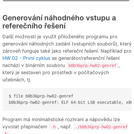
Generování náhodného vstupu a
referečního řešení
Další možností je využít přiloženého programu pro
generování náhodných zadání (vstupních souborů), který
zároveň funguje také jako refereční řešení. Například pro
HW 02 - První cyklus
se generátor/referenční řešení
nachází v binárním souboru
,
b0b36prp-hw02-genref
který je sestaven pro prostředí v počítačových
učebnách, tj.
$ file b0b36prp-hw02-genref 

b0b36prp-hw02-genref: ELF 64-bit LSB executable, x86
Program má minimalistické rozhraní a nápovědu lze
vyvolat přepínačem
, např.
-h
./b0b36prp-hw02-genref
-h