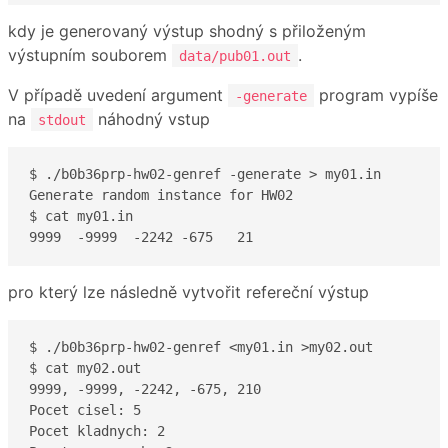
kdy je generovaný výstup shodný s přiloženým
výstupním souborem
.
data/pub01.out
V případě uvedení argument
program vypíše
-generate
na
náhodný vstup
stdout
$ ./b0b36prp-hw02-genref -generate > my01.in

Generate random instance for HW02

$ cat my01.in 

9999  -9999  -2242 -675   21
pro který lze následně vytvořit refereční výstup
$ ./b0b36prp-hw02-genref <my01.in >my02.out 

$ cat my02.out 

9999, -9999, -2242, -675, 210

Pocet cisel: 5

Pocet kladnych: 2
