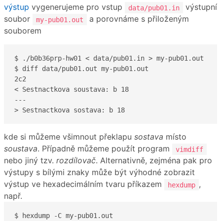
výstup
vygenerujeme pro vstup
výstupní
data/pub01.in
soubor
a porovnáme s přiloženým
my-pub01.out
souborem
$ ./b0b36prp-hw01 < data/pub01.in > my-pub01.out

$ diff data/pub01.out my-pub01.out

2c2

< Sestnactkova soustava: b 18

---

> Sestnactkova sostava: b 18
kde si můžeme všimnout překlapu
sostava
místo
soustava
. Případně můžeme použít program
vimdiff
nebo jiný tzv.
rozdílovač
. Alternativně, zejména pak pro
výstupy s bílými znaky může být výhodné zobrazit
výstup ve hexadecimálním tvaru příkazem
,
hexdump
např.
$ hexdump -C my-pub01.out