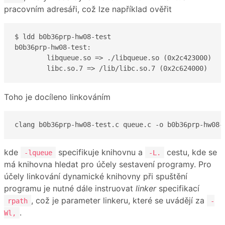
pracovním adresáři, což lze například ověřit
$ ldd b0b36prp-hw08-test

b0b36prp-hw08-test:

	libqueue.so => ./libqueue.so (0x2c423000)

	libc.so.7 => /lib/libc.so.7 (0x2c624000)
Toho je docíleno linkováním
clang b0b36prp-hw08-test.c queue.c -o b0b36prp-hw08-
kde
specifikuje knihovnu a
cestu, kde se
-lqueue
-L.
má knihovna hledat pro účely sestavení programy. Pro
účely linkování dynamické knihovny při spuštění
programu je nutné dále instruovat
linker
specifikací
, což je parameter linkeru, které se uvádějí za
rpath
-
.
Wl,