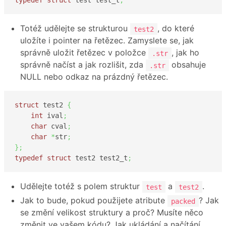
Totéž udělejte se strukturou
, do které
test2
uložíte i pointer na řetězec. Zamyslete se, jak
správně uložit řetězec v položce
, jak ho
.str
správně načíst a jak rozlišit, zda
obsahuje
.str
NULL nebo odkaz na prázdný řetězec.
struct
 test2 
{
int
 ival
;
char
 cval
;
char
*
str
;
}
;
typedef
struct
 test2 test2_t
;
Udělejte totéž s polem struktur
a
.
test
test2
Jak to bude, pokud použijete atribute
? Jak
packed
se změní velikost struktury a proč? Musíte něco
změnit ve vašem kódu? Jak ukládání a načítání