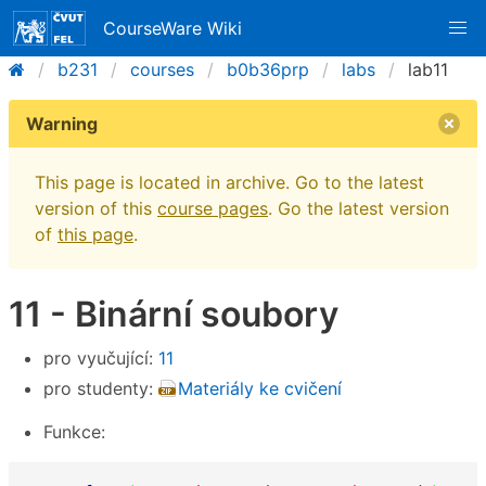
CourseWare Wiki
b231
courses
b0b36prp
labs
lab11
Warning
This page is located in archive. Go to the latest
version of this
course pages
. Go the latest version
of
this page
.
11 - Binární soubory
pro vyučující:
11
pro studenty:
Materiály ke cvičení
Funkce: