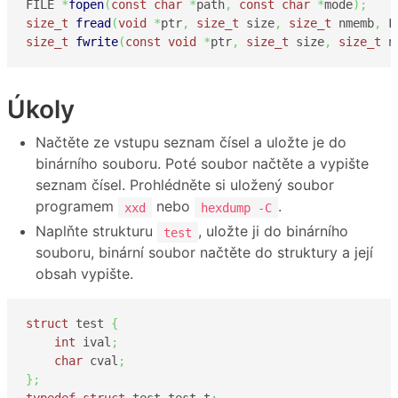
FILE 
*
fopen
(
const
char
*
path
,
const
char
*
mode
)
;
size_t
fread
(
void
*
ptr
,
size_t
 size
,
size_t
 nmemb
,
 F
size_t
fwrite
(
const
void
*
ptr
,
size_t
 size
,
size_t
 n
Úkoly
Načtěte ze vstupu seznam čísel a uložte je do
binárního souboru. Poté soubor načtěte a vypište
seznam čísel. Prohlédněte si uložený soubor
programem
nebo
.
xxd
hexdump -C
Naplňte strukturu
, uložte ji do binárního
test
souboru, binární soubor načtěte do struktury a její
obsah vypište.
struct
 test 
{
int
 ival
;
char
 cval
;
}
;
typedef
struct
 test test_t
;