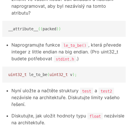
naprogramovat, aby byl nezávislý na tomto
atributu?
__attribute__
(
(
packed
)
)
Naprogramujte funkce
, která převede
le_to_be()
integer z little endian na big endian. (Pro uint32_t
budete potřebovat
.)
stdint.h
uint32_t
 le_to_be
(
uint32_t
 v
)
;
Nyní uložte a načtěte struktury
a
test
test2
nezávisle na architektuře. Diskutujte limity vašeho
řešení.
Diskutujte, jak uložit hodnoty typu
nezávisle
float
na architektuře.