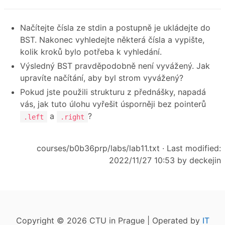
Načítejte čísla ze stdin a postupně je ukládejte do
BST. Nakonec vyhledejte některá čísla a vypište,
kolik kroků bylo potřeba k vyhledání.
Výsledný BST pravděpodobně není vyvážený. Jak
upravíte načítání, aby byl strom vyvážený?
Pokud jste použili strukturu z přednášky, napadá
vás, jak tuto úlohu vyřešit úsporněji bez pointerů
a
?
.left
.right
courses/b0b36prp/labs/lab11.txt
· Last modified:
2022/11/27 10:53 by
deckejin
Copyright © 2026 CTU in Prague | Operated by
IT