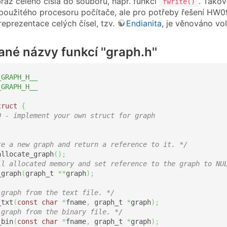
az celého čísla do souboru, např. funkcí
. Takov
fwrite()
 použitého procesoru počítače, ale pro potřeby řešení HW09 
reprezentace celých čísel, tzv.
Endianita
, je věnováno vo
né názvy funkcí ''graph.h''
_GRAPH_H__
_GRAPH_H__
truct
{
O - implement your own struct for graph  
;
te a new graph and return a reference to it. */
allocate_graph
(
)
;
ll allocated memory and set reference to the graph to NU
_graph
(
graph_t 
**
graph
)
;
 graph from the text file. */
_txt
(
const
char
*
fname
,
 graph_t 
*
graph
)
;
 graph from the binary file. */
_bin
(
const
char
*
fname
,
 graph_t 
*
graph
)
;