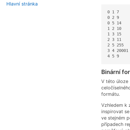
Hlavní stránka
0 1 7

0 2 9

0 5 14

1 2 10

1 3 15

2 3 11

2 5 255

3 4 20001

4 5 9
Binární fo
V této úloze
celočíselnéh
formátu.
Vzhledem k 
inspirovat s
ve stejném p
případech re