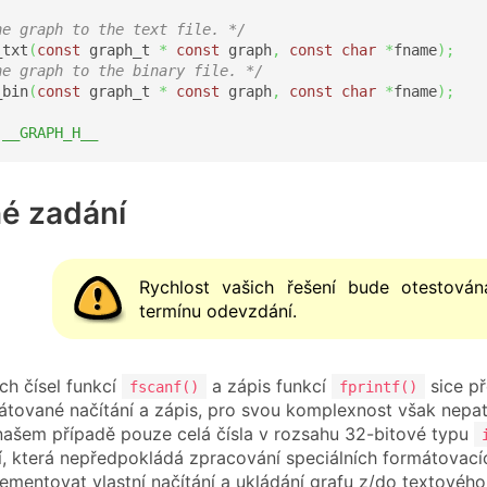
he graph to the text file. */
_txt
(
const
 graph_t 
*
const
 graph
,
const
char
*
fname
)
;
he graph to the binary file. */
_bin
(
const
 graph_t 
*
const
 graph
,
const
char
*
fname
)
;
 __GRAPH_H__
né zadání
Rychlost vašich řešení bude otesto
termínu odevzdání.
ch čísel funkcí
a zápis funkcí
sice př
fscanf()
fprintf()
tované načítání a zápis, pro svou komplexnost však nepatř
v našem případě pouze celá čísla v rozsahu 32-bitové typu
, která nepředpokládá zpracování speciálních formátovací
ementovat vlastní načítání a ukládání grafu z/do textového