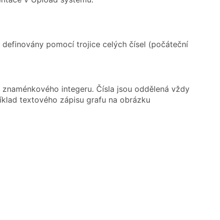
 definovány pomocí trojice celých čísel (počáteční
ho znaménkového integeru. Čísla jsou oddělená vždy
říklad textového zápisu grafu na obrázku