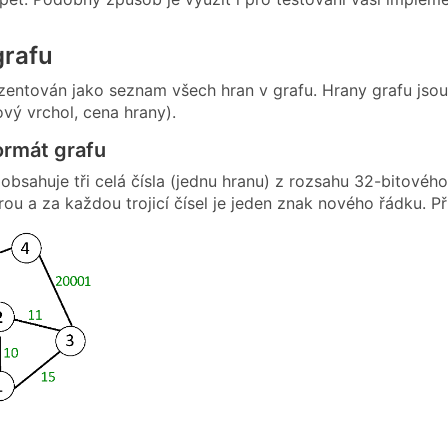
grafu
ezentován jako seznam všech hran v grafu. Hrany grafu jsou
ový vrchol, cena hrany).
ormát grafu
obsahuje tři celá čísla (jednu hranu) z rozsahu 32-bitové
ou a za každou trojicí čísel je jeden znak nového řádku. P