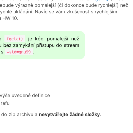
nebude výrazně pomalejší (či dokonce bude rychlejší) než
rychlé ukládání. Navíc se vám zkušenost s rychlejším
u HW 10.
bo
je kód pomalejší než
fgetc()
u bez zamykání přístupu do stream
e s
.
–std=gnu99
 výše uvedené definice
grafu
 do zip archivu a
nevytvářejte žádné složky
.