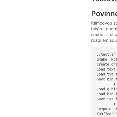
Povinn
Rámcovou spr
binární podo
soubor a ulo
rozdílem so
./test.sh 
gmake: Not
Create gra
Load text 
Load txt f
Save bin f
        1
Load g.bin
Load bin f
Save txt f
        1
Compare o
f09f7ed228