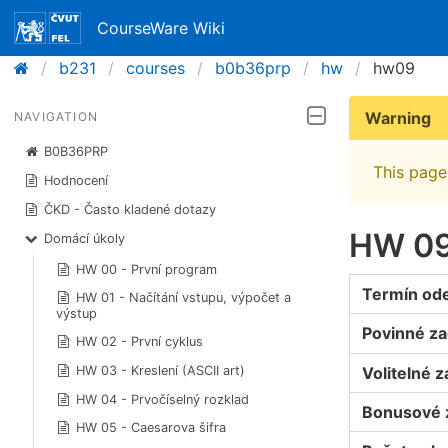
CourseWare Wiki
b231
courses
b0b36prp
hw
hw09
Warning
NAVIGATION
B0B36PRP
This page 
Hodnocení
ČKD - Často kladené dotazy
HW 09 
Domácí úkoly
HW 00 - První program
Termín od
HW 01 - Načítání vstupu, výpočet a
výstup
Povinné za
HW 02 - První cyklus
Volitelné z
HW 03 - Kreslení (ASCII art)
HW 04 - Prvočíselný rozklad
Bonusové 
HW 05 - Caesarova šifra