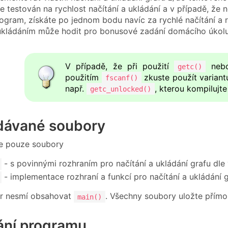
 testován na rychlost načítání a ukládání a v případě, že 
rogram, získáte po jednom bodu navíc za rychlé načítání a 
ukládáním může hodit pro bonusové zadání domácího úkol
V případě, že při použití
ne
getc()
použitím
zkuste použít variant
fscanf()
např.
, kterou kompilujt
getc_unlocked()
ávané soubory
e pouze soubory
- s povinnými rozhraním pro načítání a ukládání grafu dle
- implementace rozhraní a funkcí pro načítání a ukládání 
r nesmí obsahovat
. Všechny soubory uložte přímo
main()
ání programu