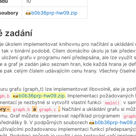
oadů
10
soubory
b0b36prp-hw09.zip
é zadání
 je úkolem implementovat knihovnu pro načítání a ukládání 
, tak v binární podobě. Cílem domácího úkolu je tak předevš
 uložení grafu v programu není předepsána, ale lze využít 
e a graf je zadán jako seznam hran, kde každá hrana je de
le pak celým číslem udávajícím cenu hrany. Všechny číselné
kturu grafu (graph_t) lze implementovat libovolně, ale je 
b0b36prp-hw09.zip
.
Implementaci požadovaných f
ph.h
entací je nezbytné si vytvořit vlastní funkci
v sam
main()
ry -
a
.
Načítání a ukládání grafu si mů
graph.h
graph.c
ému. Graf můžete vygenerovat například programem
graph
přednášky 9. V podpůrných souborech
b0b36prp-hw09.z
užívajícími požadovanou implementaci funkcí předepsaný
zpět. Podobný způsob je využit i pro testování vaší imple