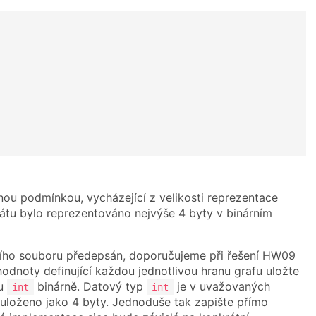
inou podmínkou, vycházející z velikosti reprezentace
rmátu bylo reprezentováno nejvýše 4 byty v binárním
rního souboru předepsán, doporučujeme při řešení HW09
hodnoty definující každou jednotlivou hranu grafu uložte
pu
binárně. Datový typ
je v uvažovaných
int
int
uloženo jako 4 byty. Jednoduše tak zapište přímo