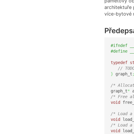
paměťový obr
architektuře
více-bytové 
Předepsa
#ifndef _
#define _
typedef
s
// TOD
}
 graph_t
/* Alloca
graph_t
*
 
/* Free a
void
 free
/* Load a
void
 load
/* Load a
void
 load