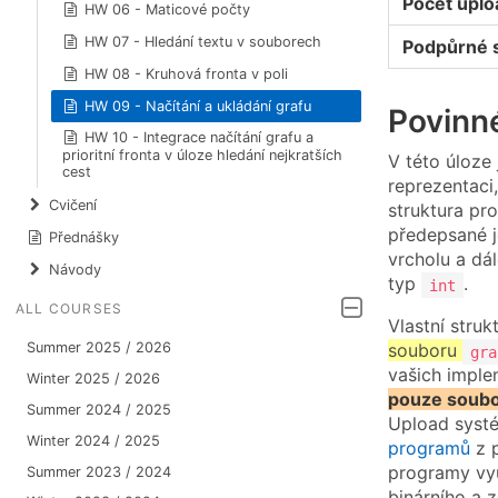
Počet upl
HW 06 - Maticové počty
HW 07 - Hledání textu v souborech
Podpůrné 
HW 08 - Kruhová fronta v poli
HW 09 - Načítání a ukládání grafu
Povinn
HW 10 - Integrace načítání grafu a
prioritní fronta v úloze hledání nejkratších
V této úloze
cest
reprezentaci
Cvičení
struktura pro
předepsané j
Přednášky
vrcholu a dá
Návody
typ
.
int
ALL COURSES
Vlastní stru
souboru
Summer 2025 / 2026
gra
vašich implem
Winter 2025 / 2026
pouze soubo
Summer 2024 / 2025
Upload syst
Winter 2024 / 2025
programů
z 
programy vy
Summer 2023 / 2024
binárního a 