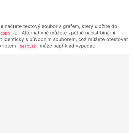
 načtete textový soubor s grafem, který uložíte do
. Alternativně můžete zpětně načíst binární
xdump -C
být identický s původním souborem, což můžete otestovat
skriptem
může například vypadat:
test.sh