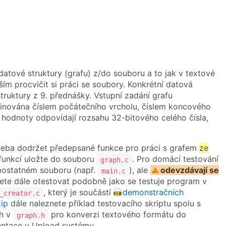
datové struktury (grafu) z/do souboru a to jak v textové
ím procvičit si práci se soubory. Konkrétní datová
struktury z 9. přednášky. Vstupní zadání grafu
finována číslem počátečního vrcholu, číslem koncového
 hodnoty odpovídají rozsahu 32-bitového celého čísla,
potřeba dodržet předepsané funkce pro práci s grafem
ze
unkcí uložte do souboru
. Pro domácí testování
graph.c
ostatném souboru (např.
), ale
odevzdávají se
main.c
žete dále otestovat podobně jako se testuje program v
, který je součástí
demonstračních
_creator.c
ip
dále naleznete příklad testovacího skriptu spolu s
ch v
pro konverzi textového formátu do
graph.h
mentace v Upload systému.