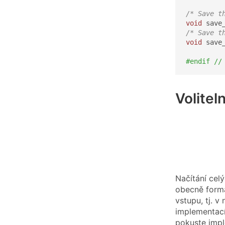
/* Save t
void
 save
/* Save t
void
 save
#endif //
Volitel
Načítání celý
obecně formá
vstupu, tj. 
implementací
pokuste impl