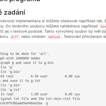
é zadání
ávnost implementace si můžete otestovat například tak, že
by. Do binárního souboru můžete nahlédnout například
he
žit jej v textové podobě. Takto vytvořený soubor by měl 
uboru
nebo otiskem
. Testování přiloženým 
diff
md5sum


hing to be done for 'all'.

ph with 1000000 nodes

graph g and save it to g.bin

ile 'g'

ile 'g.bin'

.03 real         0.94 user         0.08 sys

 and save it to g.txt

ile 'g.bin'

ile 'g.txt'

.15 real         1.09 user         0.05 sys

riginal txt file and the txt->bin->txt file

c0c0f930ba609a94bed1ba  g
