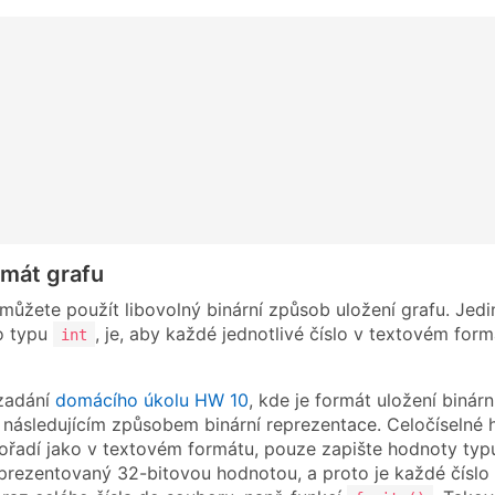
rmát grafu
 můžete použít libovolný binární způsob uložení grafu. Jed
o typu
, je, aby každé jednotlivé číslo v textovém fo
int
zadání
domácího úkolu HW 10
, kde je formát uložení biná
e následujícím způsobem binární reprezentace. Celočíselné 
ořadí jako v textovém formátu, pouze zapište hodnoty ty
prezentovaný 32-bitovou hodnotou, a proto je každé číslo 