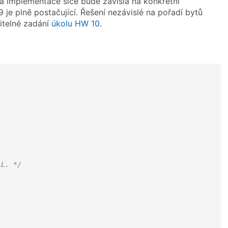
á implementace sice bude závislá na konkrétní
je plně postačující. Řešení nezávislé na pořadí bytů
litelné zadání
úkolu HW 10
.
LL. */