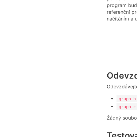
program bude
referenční p
načítáním a 
Odevzd
Odevzdávejt
graph.h
graph.c
Žádný soubo
Testov